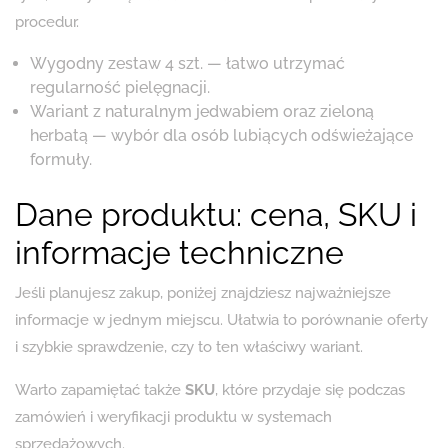
procedur.
Wygodny zestaw 4 szt. — łatwo utrzymać
regularność pielęgnacji.
Wariant z naturalnym jedwabiem oraz zieloną
herbatą — wybór dla osób lubiących odświeżające
formuły.
Dane produktu: cena, SKU i
informacje techniczne
Jeśli planujesz zakup, poniżej znajdziesz najważniejsze
informacje w jednym miejscu. Ułatwia to porównanie oferty
i szybkie sprawdzenie, czy to ten właściwy wariant.
Warto zapamiętać także
SKU
, które przydaje się podczas
zamówień i weryfikacji produktu w systemach
sprzedażowych.