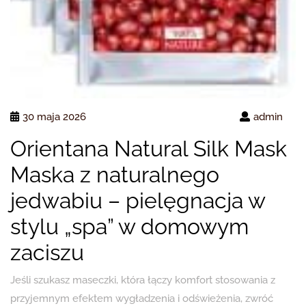
30 maja 2026
admin
Orientana Natural Silk Mask
Maska z naturalnego
jedwabiu – pielęgnacja w
stylu „spa” w domowym
zaciszu
Jeśli szukasz maseczki, która łączy komfort stosowania z
przyjemnym efektem wygładzenia i odświeżenia, zwróć