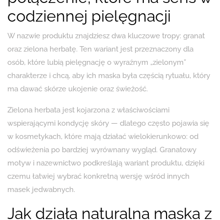
codziennej pielęgnacji
W nazwie produktu znajdziesz dwa kluczowe tropy: granat
oraz zielona herbatę. Ten wariant jest przeznaczony dla
osób, które lubią pielęgnację o wyraźnym „zielonym”
charakterze i chcą, aby ich maska była częścią rytuału, który
ma dawać skórze ukojenie oraz świeżość.
Zielona herbata jest kojarzona z właściwościami
wspierającymi kondycję skóry — dlatego często pojawia się
w kosmetykach, które mają działać wielokierunkowo: od
odświeżenia po bardziej wyrównany wygląd. Granatowy
motyw i nazewnictwo podkreślają wariant produktu, dzięki
czemu łatwiej wybrać konkretną wersję wśród innych
masek jedwabnych.
Jak działa naturalna maska z