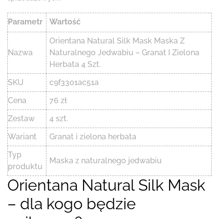
Parametr
Wartość
Orientana Natural Silk Mask Maska Z
Nazwa
Naturalnego Jedwabiu – Granat I Zielona
Herbata 4 Szt.
SKU
c9f3301ac51a
Cena
76 zł
Zestaw
4 szt.
Wariant
Granat i zielona herbata
Typ
Maska z naturalnego jedwabiu
produktu
Orientana Natural Silk Mask
– dla kogo będzie