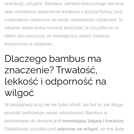
rewolucji „od jutra”. Bambus, zamiast klasycznego drewna,
daje możliwość połączenia trwałości z lżejszą formą i jest
materiałem cenionym za swoje właściwości użytkowe. To
właśnie dzięki temu możesz korzystać ze szczotki na co
dzień, bez poczucia, że ekologiczny wybór oznacza
kompromis w działaniu.
Dlaczego bambus ma
znaczenie? Trwałość,
lekkość i odporność na
wilgoć
W pielęgnacji liczy się nie tylko efekt, ale też to, jak długo
produkt zachowuje swoje właściwości. Bambus w
porównaniu do drewna jest
mocniejszy, lżejszy i trwalszy
.
Dodatkowo szczotka jest
odporna na wilgoć
, co ma duże