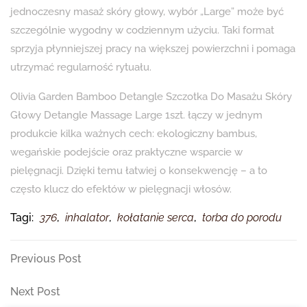
jednoczesny masaż skóry głowy, wybór „Large” może być
szczególnie wygodny w codziennym użyciu. Taki format
sprzyja płynniejszej pracy na większej powierzchni i pomaga
utrzymać regularność rytuału.
Olivia Garden Bamboo Detangle Szczotka Do Masażu Skóry
Głowy Detangle Massage Large 1szt. łączy w jednym
produkcie kilka ważnych cech: ekologiczny bambus,
wegańskie podejście oraz praktyczne wsparcie w
pielęgnacji. Dzięki temu łatwiej o konsekwencję – a to
często klucz do efektów w pielęgnacji włosów.
Tagi:
376
,
inhalator
,
kołatanie serca
,
torba do porodu
Nawigacja
Previous
Previous Post
Post
wpisu
Next
Next Post