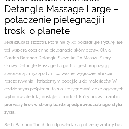
Detangle Massage Large –
połączenie pielęgnacji i
troski o planetę
Jeśli szukasz szczotki, która nie tylko porządkuje fryzurę, ale
też wspiera codzienną pielęgnację skóry głowy, Olivia
Garden Bamboo Detangle Szczotka Do Masażu Skóry
Głowy Detangle Massage Large 1szt. jest propozycją
stworzoną z myślą o tym, co ważne: wygodzie, efekcie
rozczesywania i świadomym podejściu do materiałów. W
codziennym pośpiechu łatwo zrezygnować z ekologicznych
wyborów, ale tutaj dostajesz produkt, który pozwala zrobić
pierwszy krok w stronę bardziej odpowiedzialnego stylu
życia
.
Seria Bamboo Touch to odpowiedź na potrzebę zmiany bez