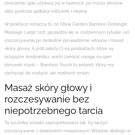
znaczenie, gdy używasz jej w łazience, po myciu włosów
albo podczas aplikacji odżywek i olejów.
W praktyce oznacza to, że Olivia Garden Bamboo Detangle
Massage Large 1szt. sprawdza się w codziennym rytuale: od
rozczesywania po delikatne prowadzenie włosów i masaż
skóry głowy. A jeśli zależy Ci na produktach, które są
przyjazne środowisku, warto zwrócić uwagę na sam
kierunek marki – Bamboo Touch to projekt, który ma
zachęcać do małych, ale realnych zmian.
Masaż skóry głowy i
rozczesywanie bez
niepotrzebnego tarcia
Ta szczotka została zaprojektowana tak, by łączyć
rozczesywanie z działaniem masażowym. Właśnie dlatego w