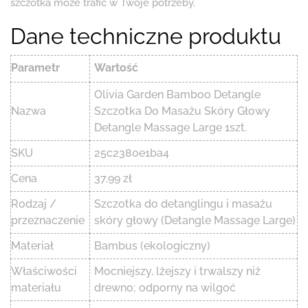
szczotka może trafić w Twoje potrzeby.
Dane techniczne produktu
Parametr
Wartość
Olivia Garden Bamboo Detangle
Nazwa
Szczotka Do Masażu Skóry Głowy
Detangle Massage Large 1szt.
SKU
25c2380e1ba4
Cena
37.99 zł
Rodzaj /
Szczotka do detanglingu i masażu
przeznaczenie
skóry głowy (Detangle Massage Large)
Materiał
Bambus (ekologiczny)
Właściwości
Mocniejszy, lżejszy i trwalszy niż
materiału
drewno; odporny na wilgoć