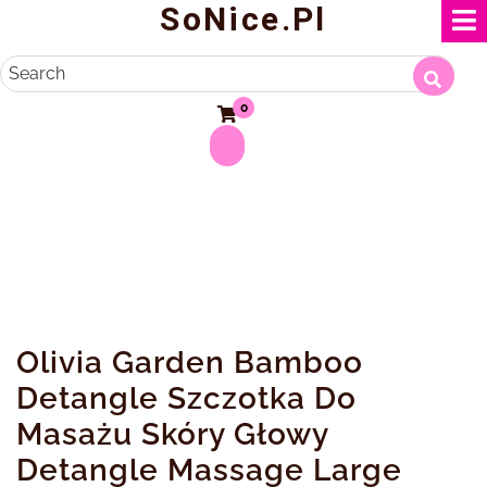
SoNice.pl
Skip
to
content
Search
0
Olivia Garden Bamboo
Detangle Szczotka Do
Masażu Skóry Głowy
Detangle Massage Large