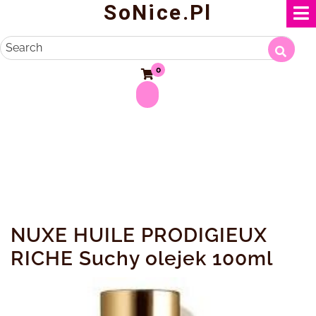
SoNice.pl
Skip
to
content
Search
0
NUXE HUILE PRODIGIEUX
RICHE Suchy olejek 100ml