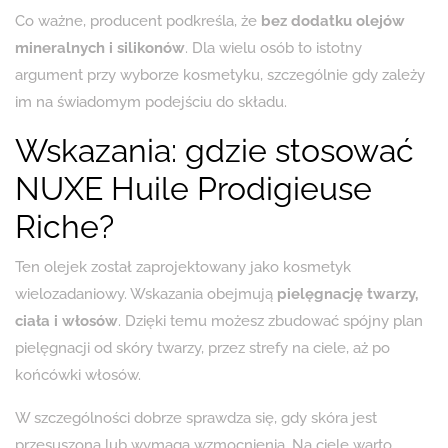
Co ważne, producent podkreśla, że
bez dodatku olejów
mineralnych i silikonów
. Dla wielu osób to istotny
argument przy wyborze kosmetyku, szczególnie gdy zależy
im na świadomym podejściu do składu.
Wskazania: gdzie stosować
NUXE Huile Prodigieuse
Riche?
Ten olejek został zaprojektowany jako kosmetyk
wielozadaniowy. Wskazania obejmują
pielęgnację twarzy,
ciała i włosów
. Dzięki temu możesz zbudować spójny plan
pielęgnacji od skóry twarzy, przez strefy na ciele, aż po
końcówki włosów.
W szczególności dobrze sprawdza się, gdy skóra jest
przesuszona lub wymaga wzmocnienia. Na ciele warto