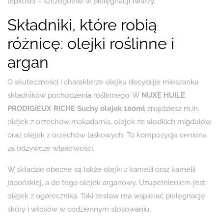
lepkości – szczególnie w pielęgnacji twarzy.
Składniki, które robią
różnicę: olejki roślinne i
argan
O skuteczności i charakterze olejku decyduje mieszanka
składników pochodzenia roślinnego. W
NUXE HUILE
PRODIGIEUX RICHE Suchy olejek 100ml
znajdziesz m.in.
olejek z orzechów makadamia, olejek ze słodkich migdałów
oraz olejek z orzechów laskowych. To kompozycja ceniona
za odżywcze właściwości.
W składzie obecne są także olejki z kamelii oraz kamelii
japońskiej, a do tego olejek arganowy. Uzupełnieniem jest
olejek z ogórecznika. Taki zestaw ma wspierać pielęgnację
skóry i włosów w codziennym stosowaniu.