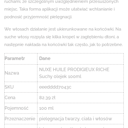
ruchami, ze szczególnym uwzględnieniem przesuszonych
miejsc. Taka forma aplikacji może ułatwiać wchłanianie i
podnosić przyjemność pielęgnacji.
We włosach działanie jest ukierunkowane na końcówki. Na
suche włosy rozpyla się kilka kropel w zagłębieniu dłoni, a
następnie nakłada na końcówki tak często, jak to potrzebne.
Parametr
Dane
NUXE HUILE PRODIGIEUX RICHE
Nazwa
Suchy olejek 100ml
SKU
eeedddd7043c
Cena
82.39 zł
Pojemność
100 ml
Przeznaczenie
pielęgnacja twarzy, ciała i włosów