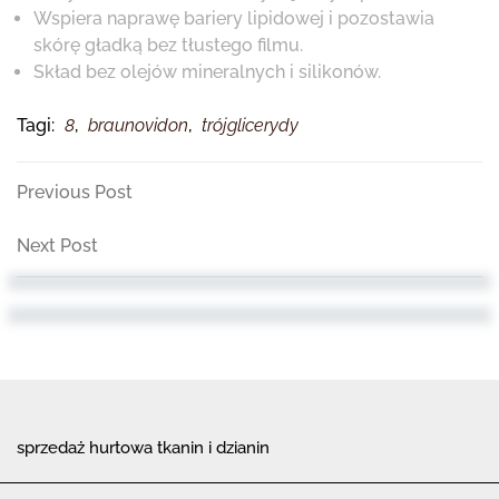
Wspiera naprawę bariery lipidowej i pozostawia
skórę gładką bez tłustego filmu.
Skład bez olejów mineralnych i silikonów.
Tagi:
8
,
braunovidon
,
trójglicerydy
Nawigacja
Previous
Previous Post
Post
wpisu
Next
Next Post
Post
sprzedaż hurtowa tkanin i dzianin