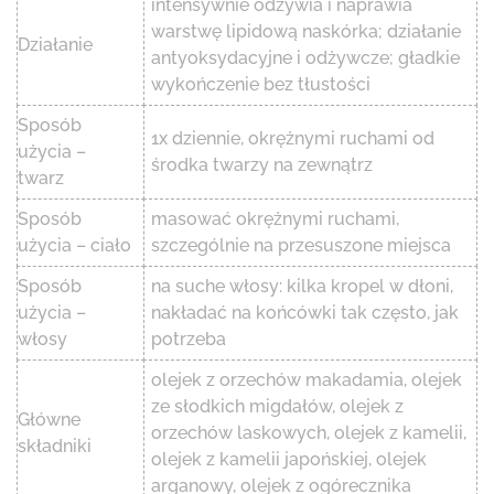
intensywnie odżywia i naprawia
warstwę lipidową naskórka; działanie
Działanie
antyoksydacyjne i odżywcze; gładkie
wykończenie bez tłustości
Sposób
1x dziennie, okrężnymi ruchami od
użycia –
środka twarzy na zewnątrz
twarz
Sposób
masować okrężnymi ruchami,
użycia – ciało
szczególnie na przesuszone miejsca
Sposób
na suche włosy: kilka kropel w dłoni,
użycia –
nakładać na końcówki tak często, jak
włosy
potrzeba
olejek z orzechów makadamia, olejek
ze słodkich migdałów, olejek z
Główne
orzechów laskowych, olejek z kamelii,
składniki
olejek z kamelii japońskiej, olejek
arganowy, olejek z ogórecznika