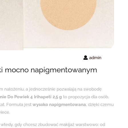
admin
ęki mocno napigmentowanym
szym nałożeniu, a jednocześnie pozwalają na swobodę
nie Do Powiek 4 Irihapeti 2,5 g
to propozycja dla osób,
tat. Formuła jest
wysoko napigmentowana
, dzięki czemu
iece.
ię wtedy, gdy chcesz zbudować makijaż warstwowo: od