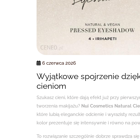
6 czerwca 2026
Wyjątkowe spojrzenie dzi
cieniom
Szukasz cieni, które dają efekt już przy pierw
tworzenia makijażu?
Nui Cosmetics Natural Cie
które lubią eleganckie odcienie i wyrazisty rezul
kolor prezentuje się intensywnie i równo na pow
To rozwiązanie szczególnie dobrze sprawdza s