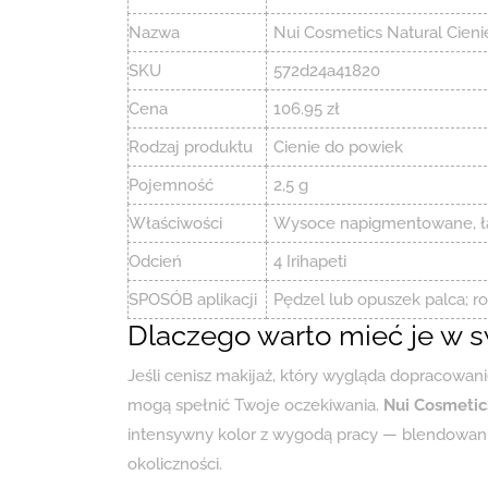
Nazwa
Nui Cosmetics Natural Cienie
SKU
572d24a41820
Cena
106.95 zł
Rodzaj produktu
Cienie do powiek
Pojemność
2,5 g
Właściwości
Wysoce napigmentowane, ła
Odcień
4 Irihapeti
SPOSÓB aplikacji
Pędzel lub opuszek palca; r
Dlaczego warto mieć je w 
Jeśli cenisz makijaż, który wygląda dopracowan
mogą spełnić Twoje oczekiwania.
Nui Cosmetics
intensywny kolor z wygodą pracy — blendowanie 
okoliczności.