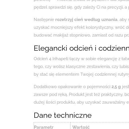
pędzel sprawdzi się, gdy zależy Ci na precyzji, a
Następnie
rozetrzyj cień według uznania
, aby
uzyskać mocniejszy efekt kolorystyczny, wróć do
budować makijaż stopniowo, zamiast od razu pr
Elegancki odcień i codzie
Odcień 4 Irihapeti łączy w sobie elegancję z łat
tego, czy wolisz klasyczne zestawienia, czy lub
by stać się elementem Twojej codziennej rutyny
Dodatkowo opakowanie o pojemności
2,5 g
jes
zawsze pod ręką. Produkt jest też praktyczny, b
dużej ilości produktu, aby uzyskać zauważalny e
Dane techniczne
Parametr
Wartość