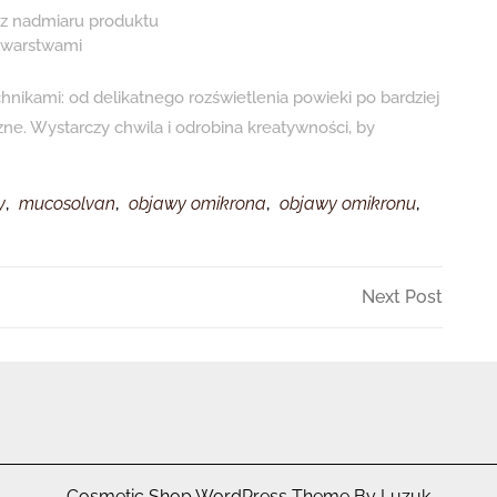
ez nadmiaru produktu
 warstwami
hnikami: od delikatnego rozświetlenia powieki po bardziej
ne. Wystarczy chwila i odrobina kreatywności, by
y
,
mucosolvan
,
objawy omikrona
,
objawy omikronu
,
Next
Next Post
Post
Cosmetic Shop WordPress Theme By Luzuk