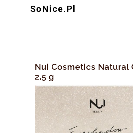
Skip
SoNice.pl
to
content
Nui Cosmetics Natural 
2,5 g