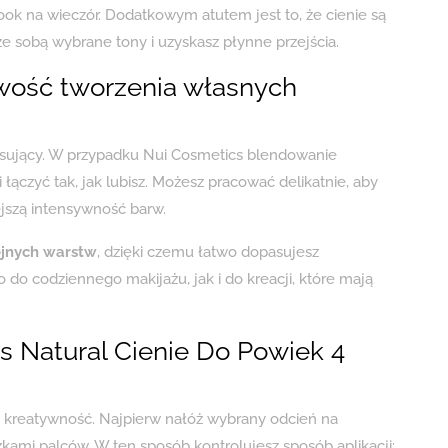
ook na wieczór. Dodatkowym atutem jest to, że cienie są
ze sobą wybrane tony i uzyskasz płynne przejścia.
wość tworzenia własnych
resujący. W przypadku Nui Cosmetics blendowanie
i łączyć tak, jak lubisz. Możesz pracować delikatnie, aby
ejszą intensywność barw.
ejnych warstw
, dzięki czemu łatwo dopasujesz
do codziennego makijażu, jak i do kreacji, które mają
s Natural Cienie Do Powiek 4
na kreatywność. Najpierw nałóż wybrany odcień na
ami palców. W ten sposób kontrolujesz sposób aplikacji: