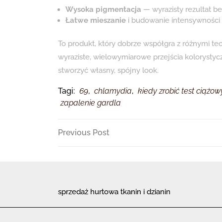
Wysoka pigmentacja
— wyrazisty rezultat b
Łatwe mieszanie
i budowanie intensywności
To produkt, który dobrze współgra z różnymi tec
wyraziste, wielowymiarowe przejścia kolorystycz
stworzyć własny, spójny look.
Tagi:
69
,
chlamydia
,
kiedy zrobić test ciążow
zapalenie gardla
Nawigacja
Previous
Previous Post
Post
wpisu
sprzedaż hurtowa tkanin i dzianin