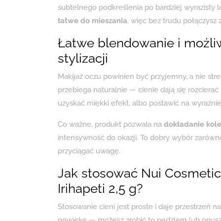
subtelnego podkreślenia po bardziej wyrazisty l
łatwe do mieszania
, więc bez trudu połączysz 
Łatwe blendowanie i możli
stylizacji
Makijaż oczu powinien być przyjemny, a nie st
przebiega naturalnie — cienie dają się rozcierać 
uzyskać miękki efekt, albo postawić na wyraźni
Co ważne, produkt pozwala na
dokładanie kol
intensywność do okazji. To dobry wybór zarówno 
przyciągać uwagę.
Jak stosować Nui Cosmetic
Irihapeti 2,5 g?
Stosowanie cieni jest proste i daje przestrzeń 
powiekę — możesz zrobić to pędzlem lub opuszk