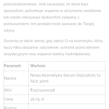
przeciwstarzeniowe. Jeśli zauważasz, że skóra traci
sprężystość, potrzebuje wsparcia w utrzymaniu nawilżenia
lub często odczuwasz dyskomfort związany z
przesuszeniem, ten produkt może pasować do Twojej
rutyny.
Docenisz je także wtedy, gdy zależy Ci na kosmetyku, który
łączy kilka obszarów: odżywienie, ochronę przed stresem
oksydacyjnym oraz wsparcie bariery hydrolipidowej.
Parametr
Wartość
Nowa Kosmetyka Serum Dojrzałość to
Nazwa
Atut 30ml
SKU
ff257240ec58
Cena
36.75 zł
Rodzaj