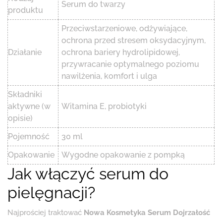
Serum do twarzy
produktu
Przeciwstarzeniowe, odżywiające,
ochrona przed stresem oksydacyjnym,
Działanie
ochrona bariery hydrolipidowej,
przywracanie optymalnego poziomu
nawilżenia, komfort i ulga
Składniki
aktywne (w
Witamina E, probiotyki
opisie)
Pojemność
30 ml
Opakowanie
Wygodne opakowanie z pompką
Jak włączyć serum do
pielęgnacji?
Najprościej traktować
Nowa Kosmetyka Serum Dojrzałość