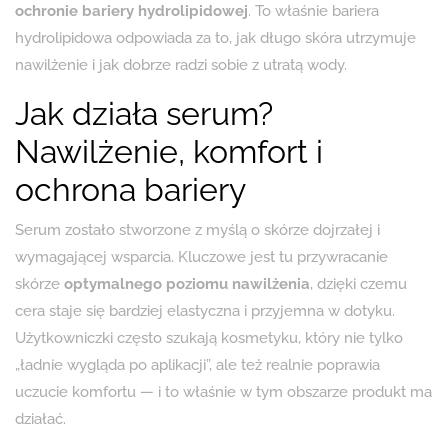
ochronie bariery hydrolipidowej
. To właśnie bariera
hydrolipidowa odpowiada za to, jak długo skóra utrzymuje
nawilżenie i jak dobrze radzi sobie z utratą wody.
Jak działa serum?
Nawilżenie, komfort i
ochrona bariery
Serum zostało stworzone z myślą o skórze dojrzałej i
wymagającej wsparcia. Kluczowe jest tu przywracanie
skórze
optymalnego poziomu nawilżenia
, dzięki czemu
cera staje się bardziej elastyczna i przyjemna w dotyku.
Użytkowniczki często szukają kosmetyku, który nie tylko
„ładnie wygląda po aplikacji”, ale też realnie poprawia
uczucie komfortu — i to właśnie w tym obszarze produkt ma
działać.