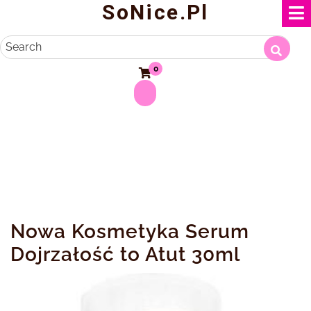
SoNice.pl
Skip
to
content
Search
0
Nowa Kosmetyka Serum
Dojrzałość to Atut 30ml