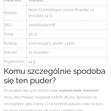
Parametr
Wartość
Note Cosmetique Loose Powder 01
Nazwa
Invisible 14 G
SKU
2e068ad9c78f
Cena
26 zł
Rodzaj
matowujący puder sypki
Odcień
01 invisible
Pojemność
14 g
Komu szczególnie spodoba
się ten puder?
To produkt dla tych, którzy lubią
wykończenie matowe
i
chcą, aby makijaż wyglądał świeżo dłużej. Sprawdzi się
szczególnie, gdy zależy Ci na kontroli połysku oraz na tym,
by skóra prezentowała się równo i estetycznie.