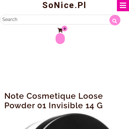
SoNice.pl
Skip
to
content
Search
0
Note Cosmetique Loose
Powder 01 Invisible 14 G