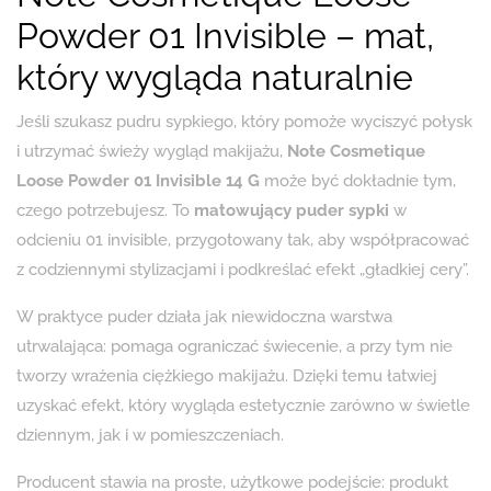
Powder 01 Invisible – mat,
który wygląda naturalnie
Jeśli szukasz pudru sypkiego, który pomoże wyciszyć połysk
i utrzymać świeży wygląd makijażu,
Note Cosmetique
Loose Powder 01 Invisible 14 G
może być dokładnie tym,
czego potrzebujesz. To
matowujący puder sypki
w
odcieniu 01 invisible, przygotowany tak, aby współpracować
z codziennymi stylizacjami i podkreślać efekt „gładkiej cery”.
W praktyce puder działa jak niewidoczna warstwa
utrwalająca: pomaga ograniczać świecenie, a przy tym nie
tworzy wrażenia ciężkiego makijażu. Dzięki temu łatwiej
uzyskać efekt, który wygląda estetycznie zarówno w świetle
dziennym, jak i w pomieszczeniach.
Producent stawia na proste, użytkowe podejście: produkt