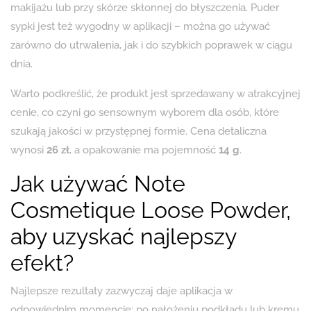
makijażu lub przy skórze skłonnej do błyszczenia. Puder
sypki jest też wygodny w aplikacji – można go używać
zarówno do utrwalenia, jak i do szybkich poprawek w ciągu
dnia.
Warto podkreślić, że produkt jest sprzedawany w atrakcyjnej
cenie, co czyni go sensownym wyborem dla osób, które
szukają jakości w przystępnej formie. Cena detaliczna
wynosi
26 zł
, a opakowanie ma pojemność
14 g
.
Jak używać Note
Cosmetique Loose Powder,
aby uzyskać najlepszy
efekt?
Najlepsze rezultaty zazwyczaj daje aplikacja w
odpowiednim momencie: po nałożeniu podkładu lub kremu