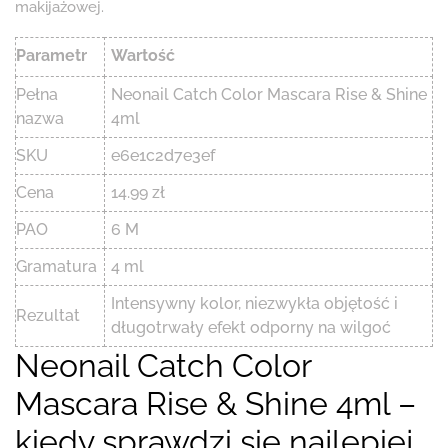
makijażowej.
Parametr
Wartość
Pełna
Neonail Catch Color Mascara Rise & Shine
nazwa
4ml
SKU
e6e1c2d7e3ef
Cena
14.99 zł
PAO
6 M
Gramatura
4 ml
Intensywny kolor, niezwykła objętość i
Rezultat
długotrwały efekt odporny na wilgoć
Neonail Catch Color
Mascara Rise & Shine 4ml –
kiedy sprawdzi się najlepiej