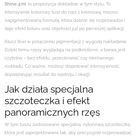
Shine 4ml
to propozycja dokładnie w tym stylu. To
intensywnie kolorowy tusz do rzęs z kremową, mocno
napigmentowaną formułą, która dobrze się rozprowadza i
daje efekt koloru oraz objętości już po pierwszej aplikacji.
Klucz tkwi w połączeniu pigmentacji z wygodą nakładania.
Dzięki temu rzęsy wyglądają na podkreślone, a barwa jest
czytelna – bez efektu „przecierania” czy nierównego
rozkładu. Co ważne, możesz stopniować intensywność,
dopasowując rezultat do nastroju i okazji.
Jak działa specjalna
szczoteczka i efekt
panoramicznych rzęs
W tym tuszu zastosowano specjalną, nylonową szczoteczkę,
która jest zaprojektowana tak, aby precyzyjnie rozprowadzać