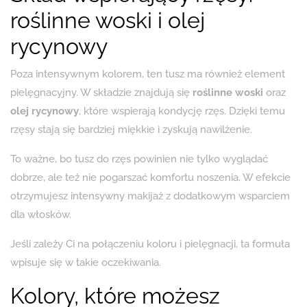
roślinne woski i olej
rycynowy
Poza intensywnym kolorem, ten tusz ma również element
pielęgnacyjny. W składzie znajdują się
roślinne woski
oraz
olej rycynowy
, które wspierają kondycję rzęs. Dzięki temu
rzęsy stają się bardziej miękkie i zyskują nawilżenie.
To ważne, bo tusz do rzęs powinien nie tylko wyglądać
dobrze, ale też nie pogarszać komfortu noszenia. W efekcie
otrzymujesz intensywny makijaż z dodatkowym wsparciem
dla włosków.
Jeśli zależy Ci na połączeniu koloru i pielęgnacji, ta formuła
wpisuje się w takie oczekiwania.
Kolory, które możesz