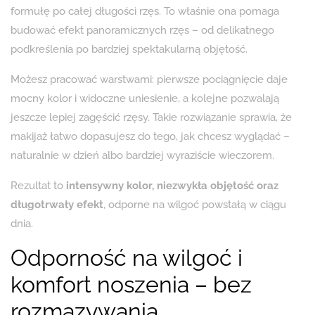
formułę po całej długości rzęs. To właśnie ona pomaga
budować efekt panoramicznych rzęs – od delikatnego
podkreślenia po bardziej spektakularną objętość.
Możesz pracować warstwami: pierwsze pociągnięcie daje
mocny kolor i widoczne uniesienie, a kolejne pozwalają
jeszcze lepiej zagęścić rzęsy. Takie rozwiązanie sprawia, że
makijaż łatwo dopasujesz do tego, jak chcesz wyglądać –
naturalnie w dzień albo bardziej wyraziście wieczorem.
Rezultat to
intensywny kolor, niezwykła objętość oraz
długotrwały efekt
, odporne na wilgoć powstałą w ciągu
dnia.
Odporność na wilgoć i
komfort noszenia – bez
rozmazywania