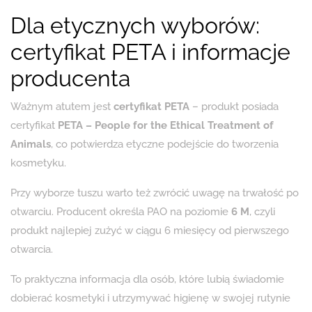
Dla etycznych wyborów:
certyfikat PETA i informacje
producenta
Ważnym atutem jest
certyfikat PETA
– produkt posiada
certyfikat
PETA – People for the Ethical Treatment of
Animals
, co potwierdza etyczne podejście do tworzenia
kosmetyku.
Przy wyborze tuszu warto też zwrócić uwagę na trwałość po
otwarciu. Producent określa PAO na poziomie
6 M
, czyli
produkt najlepiej zużyć w ciągu 6 miesięcy od pierwszego
otwarcia.
To praktyczna informacja dla osób, które lubią świadomie
dobierać kosmetyki i utrzymywać higienę w swojej rutynie