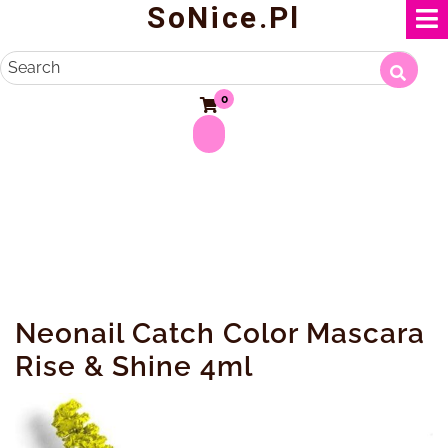
SoNice.pl
Skip
to
content
Search
0
Neonail Catch Color Mascara
Rise & Shine 4ml