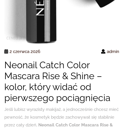
2 czerwca 2026
admin
Neonail Catch Color
Mascara Rise & Shine –
kolor, który widać od
pierwszego pociągnięcia
Jeśli lubisz wyrazisty makijaż, a jednocześnie chcesz mieć
pewność, że kosmetyk będzie zachowywał się stabilnie
przez cały dzień,
Neonail Catch Color Mascara Rise &