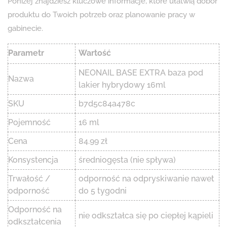
Poniżej znajdziesz kluczowe informacje, które ułatwią dobór
produktu do Twoich potrzeb oraz planowanie pracy w
gabinecie.
Parametr
Wartość
NEONAIL BASE EXTRA baza pod
Nazwa
lakier hybrydowy 16ml
SKU
b7d5c84a478c
Pojemność
16 ml
Cena
84.99 zł
Konsystencja
średniogęsta (nie spływa)
Trwałość /
odporność na odpryskiwanie nawet
odporność
do 5 tygodni
Odporność na
nie odkształca się po ciepłej kąpieli
odkształcenia