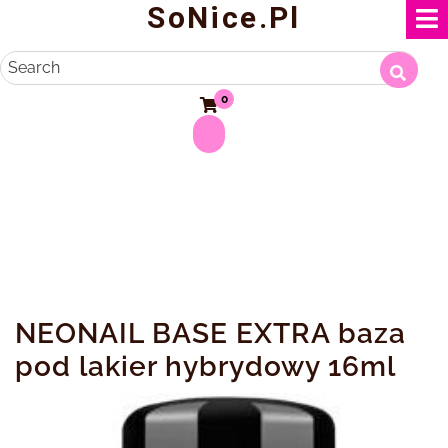
SoNice.pl
Skip
to
content
Search
0
NEONAIL BASE EXTRA baza
pod lakier hybrydowy 16ml