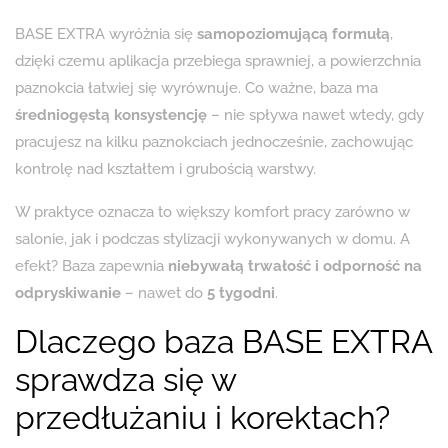
BASE EXTRA wyróżnia się
samopoziomującą formułą
,
dzięki czemu aplikacja przebiega sprawniej, a powierzchnia
paznokcia łatwiej się wyrównuje. Co ważne, baza ma
średniogęstą konsystencję
– nie spływa nawet wtedy, gdy
pracujesz na kilku paznokciach jednocześnie, zachowując
kontrolę nad kształtem i grubością warstwy.
W praktyce oznacza to większy komfort pracy zarówno w
salonie, jak i podczas stylizacji wykonywanych w domu. A
efekt? Baza zapewnia
niebywałą trwałość i odporność na
odpryskiwanie
– nawet do
5 tygodni
.
Dlaczego baza BASE EXTRA
sprawdza się w
przedłużaniu i korektach?