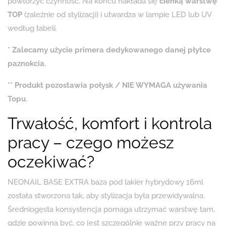
powtórzyć czynność. Na końcu nakłada się
cienką warstwę
TOP
(zależnie od stylizacji) i utwardza w lampie LED lub UV
według tabeli.
* Zalecamy użycie primera dedykowanego danej płytce
paznokcia.
** Produkt pozostawia połysk / NIE WYMAGA używania
Topu
.
Trwałość, komfort i kontrola
pracy – czego możesz
oczekiwać?
NEONAIL BASE EXTRA baza pod lakier hybrydowy 16ml
została stworzona tak, aby stylizacja była przewidywalna.
Średniogęsta konsystencja pomaga utrzymać warstwę tam,
gdzie powinna być, co jest szczególnie ważne przy pracy na