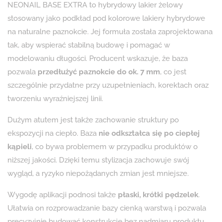
NEONAIL BASE EXTRA to hybrydowy lakier żelowy
stosowany jako podkład pod kolorowe lakiery hybrydowe
na naturalne paznokcie. Jej formuła została zaprojektowana
tak, aby wspierać stabilną budowę i pomagać w
modelowaniu długości. Producent wskazuje, że baza
pozwala
przedłużyć paznokcie do ok. 7 mm
, co jest
szczególnie przydatne przy uzupełnieniach, korektach oraz
tworzeniu wyraźniejszej linii.
Dużym atutem jest także zachowanie struktury po
ekspozycji na ciepło. Baza
nie odkształca się po ciepłej
kąpieli
, co bywa problemem w przypadku produktów o
niższej jakości. Dzięki temu stylizacja zachowuje swój
wygląd, a ryzyko niepożądanych zmian jest mniejsze.
Wygodę aplikacji podnosi także
płaski, krótki pędzelek
.
Ułatwia on rozprowadzanie bazy cienką warstwą i pozwala
precyzyjnie budować konstrukcję bez nadmiaru produktu.