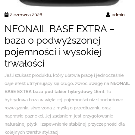
2 czerwca 2026
admin
NEONAIL BASE EXTRA –
baza o podwyższonej
pojemności i wysokiej
trwałości
Jeśli szukasz produktu, który ułatwia pracę i jednocześnie
daje efekt utrzymujący się długo, zwróć uwagę na
NEONAIL
BASE EXTRA baza pod lakier hybrydowy 16ml
. To
hybrydowa baza w większej pojemności niż standardowe
rozwiązania, stworzona z myślą o przedłużaniu oraz
naprawie paznokci. Jej zadaniem jest przygotowanie
naturalnej płytki i zapewnienie stabilnej przyczepności dla
kolejnych warstw stylizacji.