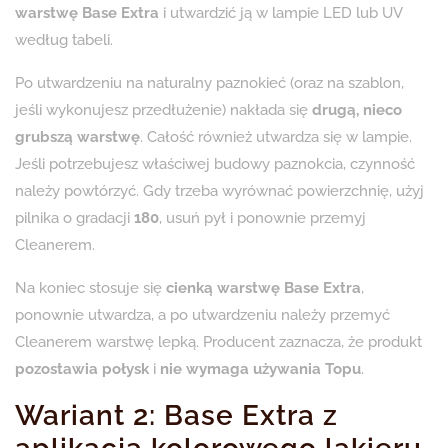
warstwę Base Extra
i utwardzić ją w lampie LED lub UV
według tabeli.
Po utwardzeniu na naturalny paznokieć (oraz na szablon,
jeśli wykonujesz przedłużenie) nakłada się
drugą, nieco
grubszą warstwę
. Całość również utwardza się w lampie.
Jeśli potrzebujesz właściwej budowy paznokcia, czynność
należy powtórzyć. Gdy trzeba wyrównać powierzchnię, użyj
pilnika o gradacji
180
, usuń pył i ponownie przemyj
Cleanerem.
Na koniec stosuje się
cienką warstwę Base Extra
,
ponownie utwardza, a po utwardzeniu należy przemyć
Cleanerem warstwę lepką. Producent zaznacza, że produkt
pozostawia połysk
i
nie wymaga używania Topu
.
Wariant 2: Base Extra z