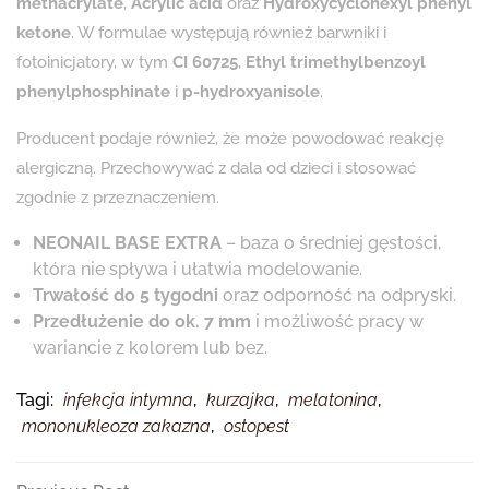
methacrylate
,
Acrylic acid
oraz
Hydroxycyclohexyl phenyl
ketone
. W formulae występują również barwniki i
fotoinicjatory, w tym
CI 60725
,
Ethyl trimethylbenzoyl
phenylphosphinate
i
p-hydroxyanisole
.
Producent podaje również, że może powodować reakcję
alergiczną. Przechowywać z dala od dzieci i stosować
zgodnie z przeznaczeniem.
NEONAIL BASE EXTRA
– baza o średniej gęstości,
która nie spływa i ułatwia modelowanie.
Trwałość do 5 tygodni
oraz odporność na odpryski.
Przedłużenie do ok. 7 mm
i możliwość pracy w
wariancie z kolorem lub bez.
Tagi:
infekcja intymna
,
kurzajka
,
melatonina
,
mononukleoza zakazna
,
ostopest