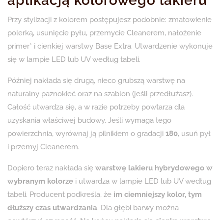
aplikacją kolorowego lakieru
Przy stylizacji z kolorem postępujesz podobnie: zmatowienie
polerką, usunięcie pyłu, przemycie Cleanerem, nałożenie
primer* i cienkiej warstwy Base Extra. Utwardzenie wykonuje
się w lampie LED lub UV według tabeli.
Później nakłada się drugą, nieco grubszą warstwę na
naturalny paznokieć oraz na szablon (jeśli przedłużasz).
Całość utwardza się, a w razie potrzeby powtarza dla
uzyskania właściwej budowy. Jeśli wymaga tego
powierzchnia, wyrównaj ją pilnikiem o gradacji
180
, usuń pył
i przemyj Cleanerem.
Dopiero teraz nakłada się
warstwę lakieru hybrydowego w
wybranym kolorze
i utwardza w lampie LED lub UV według
tabeli. Producent podkreśla, że
im ciemniejszy kolor, tym
dłuższy czas utwardzania
. Dla głębi barwy można