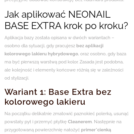
Jak aplikować NEONAIL
BASE EXTRA krok po kroku?
Aplikacja bazy została opisana w dwóch wariantach –
osobno dla sytuacji, gdy pracujesz
bez aplikacji
kolorowego lakieru hybrydowego
, oraz osobno, gdy baza
ma być pierwszą warstwą pod kolor. Zasada jest podobna,
ale kolejność i elementy końcowe różnią się w zależności
od stylizacji.
Wariant 1: Base Extra bez
kolorowego lakieru
Na początku delikatnie zmatowić paznokieć polerką, usunąć
powstały pył i przemyć płytkę
Cleanerem
. Następnie na
przygotowaną powierzchnię nałożyć
primer*
cienką