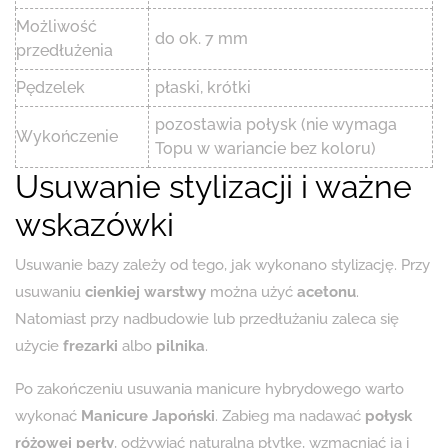
Możliwość
do ok. 7 mm
przedłużenia
Pędzelek
płaski, krótki
pozostawia połysk (nie wymaga
Wykończenie
Topu w wariancie bez koloru)
Usuwanie stylizacji i ważne
wskazówki
Usuwanie bazy zależy od tego, jak wykonano stylizację. Przy
usuwaniu
cienkiej warstwy
można użyć
acetonu
.
Natomiast przy nadbudowie lub przedłużaniu zaleca się
użycie
frezarki
albo
pilnika
.
Po zakończeniu usuwania manicure hybrydowego warto
wykonać
Manicure Japoński
. Zabieg ma nadawać
połysk
różowej perły
, odżywiać naturalną płytkę, wzmacniać ją i