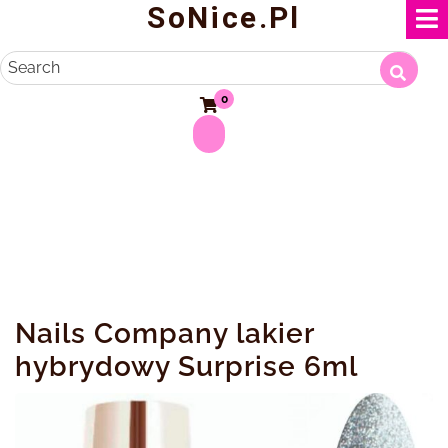
SoNice.pl
Skip
to
content
Search
0
Nails Company lakier
hybrydowy Surprise 6ml