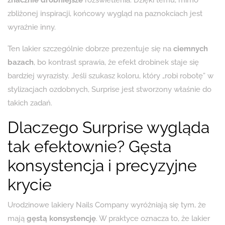
zbliżonej inspiracji, końcowy wygląd na paznokciach jest
wyraźnie inny.
Ten lakier szczególnie dobrze prezentuje się na
ciemnych
bazach
, bo kontrast sprawia, że efekt drobinek staje się
bardziej wyrazisty. Jeśli szukasz koloru, który „robi robotę” w
stylizacjach ozdobnych, Surprise jest stworzony właśnie do
takich zadań.
Dlaczego Surprise wygląda
tak efektownie? Gęsta
konsystencja i precyzyjne
krycie
Urodzinowe lakiery Nails Company wyróżniają się tym, że
mają
gęstą konsystencję
. W praktyce oznacza to, że lakier