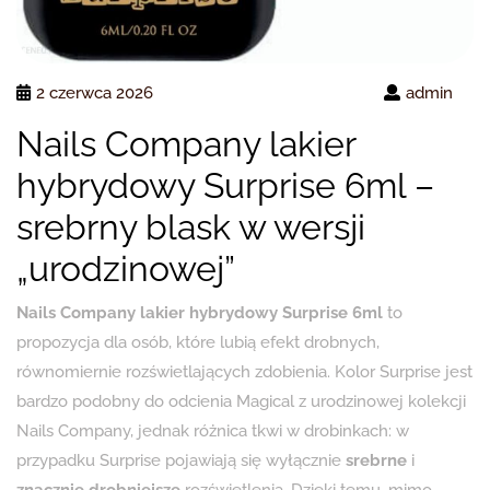
2 czerwca 2026
admin
Nails Company lakier
hybrydowy Surprise 6ml –
srebrny blask w wersji
„urodzinowej”
Nails Company lakier hybrydowy Surprise 6ml
to
propozycja dla osób, które lubią efekt drobnych,
równomiernie rozświetlających zdobienia. Kolor Surprise jest
bardzo podobny do odcienia Magical z urodzinowej kolekcji
Nails Company, jednak różnica tkwi w drobinkach: w
przypadku Surprise pojawiają się wyłącznie
srebrne
i
znacznie drobniejsze
rozświetlenia. Dzięki temu, mimo