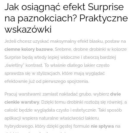
Jak osiągnąć efekt Surprise
na paznokciach? Praktyczne
wskazówki
Jeżeli chcesz uzyskać maksymalny efekt blasku, postaw na
ciemne kolory bazowe
. Srebrne, drobne drobinki w kolorze
Surprise będą wtedy lepiej widoczne i stworzą bardziej
„świetlny” kontrast. To właśnie dlatego lakier często
sprawdza się w stylizacjach, które mają wyglądać
efektownie już od pierwszego spojrzenia.
Pracuj warstwami: zamiast nakładać grubo, wybierz
dwie
cienkie warstwy
. Dzięki temu drobinki rozłożą się równiej, a
całość będzie wyglądała czysto i estetycznie. Taki sposób
aplikacji wspiera naturalne właściwości lakieru
hybrydowego, który dzięki gęstej formule
nie spływa
na