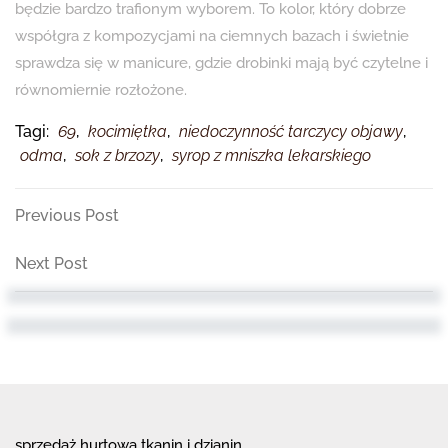
będzie bardzo trafionym wyborem. To kolor, który dobrze
współgra z kompozycjami na ciemnych bazach i świetnie
sprawdza się w manicure, gdzie drobinki mają być czytelne i
równomiernie rozłożone.
Tagi:
69
,
kocimiętka
,
niedoczynność tarczycy objawy
,
odma
,
sok z brzozy
,
syrop z mniszka lekarskiego
Nawigacja
Previous
Previous Post
Post
wpisu
Next
Next Post
Post
sprzedaż hurtowa tkanin i dzianin