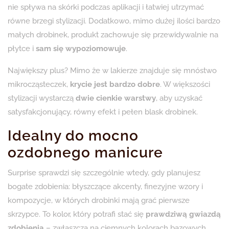
nie spływa na skórki podczas aplikacji i łatwiej utrzymać
równe brzegi stylizacji. Dodatkowo, mimo dużej ilości bardzo
małych drobinek, produkt zachowuje się przewidywalnie na
płytce i
sam się wypoziomowuje
.
Największy plus? Mimo że w lakierze znajduje się mnóstwo
mikrocząsteczek,
krycie jest bardzo dobre
. W większości
stylizacji wystarczą
dwie cienkie warstwy
, aby uzyskać
satysfakcjonujący, równy efekt i pełen blask drobinek.
Idealny do mocno
ozdobnego manicure
Surprise sprawdzi się szczególnie wtedy, gdy planujesz
bogate zdobienia: błyszczące akcenty, finezyjne wzory i
kompozycje, w których drobinki mają grać pierwsze
skrzypce. To kolor, który potrafi stać się
prawdziwą gwiazdą
zdobienia
– zwłaszcza na ciemnych kolorach bazowych.