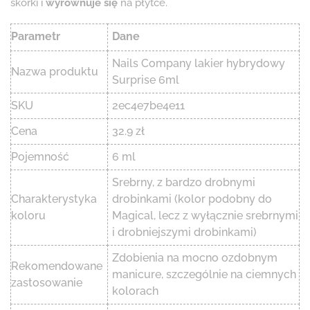
skórki i
wyrównuje się
na płytce.
Parametr
Dane
Nails Company lakier hybrydowy
Nazwa produktu
Surprise 6ml
SKU
2ec4e7be4e11
Cena
32.9 zł
Pojemność
6 ml
Srebrny, z bardzo drobnymi
Charakterystyka
drobinkami (kolor podobny do
koloru
Magical, lecz z wyłącznie srebrnymi
i drobniejszymi drobinkami)
Zdobienia na mocno ozdobnym
Rekomendowane
manicure, szczególnie na ciemnych
zastosowanie
kolorach