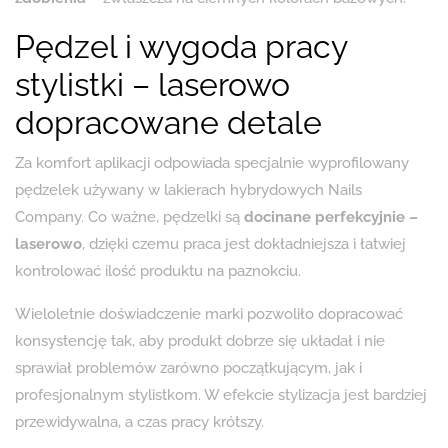
Pędzel i wygoda pracy
stylistki – laserowo
dopracowane detale
Za komfort aplikacji odpowiada specjalnie wyprofilowany
pędzelek używany w lakierach hybrydowych Nails
Company. Co ważne, pędzelki są
docinane perfekcyjnie –
laserowo
, dzięki czemu praca jest dokładniejsza i łatwiej
kontrolować ilość produktu na paznokciu.
Wieloletnie doświadczenie marki pozwoliło dopracować
konsystencję tak, aby produkt dobrze się układał i nie
sprawiał problemów zarówno początkującym, jak i
profesjonalnym stylistkom. W efekcie stylizacja jest bardziej
przewidywalna, a czas pracy krótszy.