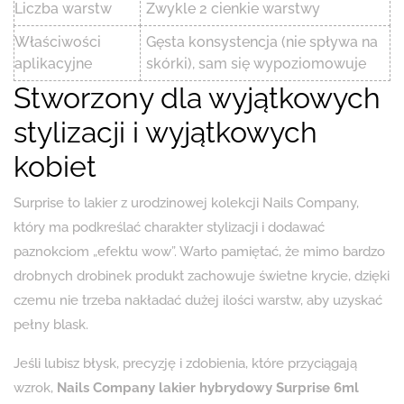
Liczba warstw
Zwykle 2 cienkie warstwy
Właściwości
Gęsta konsystencja (nie spływa na
aplikacyjne
skórki), sam się wypoziomowuje
Stworzony dla wyjątkowych
stylizacji i wyjątkowych
kobiet
Surprise to lakier z urodzinowej kolekcji Nails Company,
który ma podkreślać charakter stylizacji i dodawać
paznokciom „efektu wow”. Warto pamiętać, że mimo bardzo
drobnych drobinek produkt zachowuje świetne krycie, dzięki
czemu nie trzeba nakładać dużej ilości warstw, aby uzyskać
pełny blask.
Jeśli lubisz błysk, precyzję i zdobienia, które przyciągają
wzrok,
Nails Company lakier hybrydowy Surprise 6ml