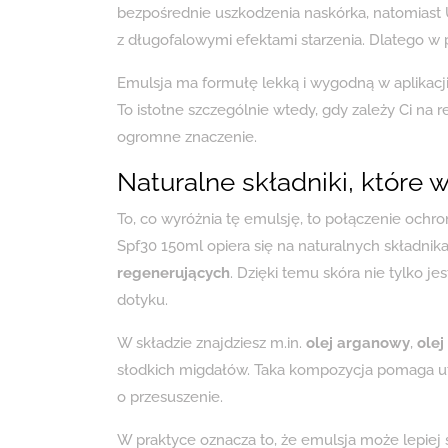
bezpośrednie uszkodzenia naskórka, natomiast U
z długofalowymi efektami starzenia. Dlatego w 
Emulsja ma formułę lekką i wygodną w aplikacji,
To istotne szczególnie wtedy, gdy zależy Ci na 
ogromne znaczenie.
Naturalne składniki, które 
To, co wyróżnia tę emulsję, to połączenie ochr
Spf30 150ml opiera się na naturalnych składni
regenerujących
. Dzięki temu skóra nie tylko je
dotyku.
W składzie znajdziesz m.in.
olej arganowy
,
olej
słodkich migdałów. Taka kompozycja pomaga ut
o przesuszenie.
W praktyce oznacza to, że emulsja może lepiej s