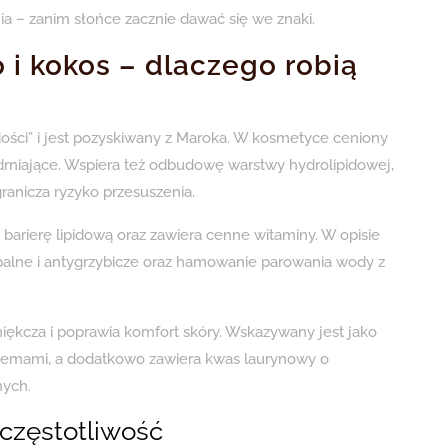
a – zanim słońce zacznie dawać się we znaki.
 i kokos – dlaczego robią
ści” i jest pozyskiwany z Maroka. W kosmetyce ceniony
drniające. Wspiera też odbudowę warstwy hydrolipidowej,
anicza ryzyko przesuszenia.
a barierę lipidową oraz zawiera cenne witaminy. W opisie
apalne i antygrzybicze oraz hamowanie parowania wody z
ękcza i poprawia komfort skóry. Wskazywany jest jako
oblemami, a dodatkowo zawiera kwas laurynowy o
nych.
 częstotliwość