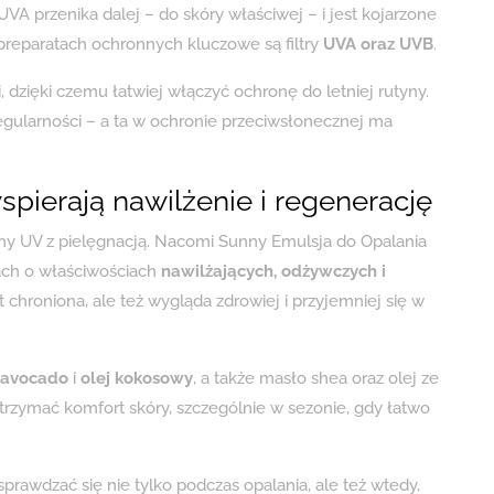
VA przenika dalej – do skóry właściwej – i jest kojarzone
preparatach ochronnych kluczowe są filtry
UVA oraz UVB
.
 dzięki czemu łatwiej włączyć ochronę do letniej rutyny.
regularności – a ta w ochronie przeciwsłonecznej ma
wspierają nawilżenie i regenerację
ony UV z pielęgnacją. Nacomi Sunny Emulsja do Opalania
kach o właściwościach
nawilżających, odżywczych i
st chroniona, ale też wygląda zdrowiej i przyjemniej się w
 avocado
i
olej kokosowy
, a także masło shea oraz olej ze
rzymać komfort skóry, szczególnie w sezonie, gdy łatwo
prawdzać się nie tylko podczas opalania, ale też wtedy,