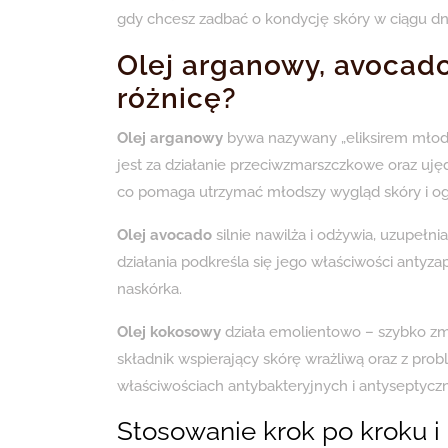
gdy chcesz zadbać o kondycję skóry w ciągu dni
Olej arganowy, avocado
różnicę?
Olej arganowy
bywa nazywany „eliksirem młodo
jest za działanie przeciwzmarszczkowe oraz uję
co pomaga utrzymać młodszy wygląd skóry i ogr
Olej avocado
silnie nawilża i odżywia, uzupełni
działania podkreśla się jego właściwości antyz
naskórka.
Olej kokosowy
działa emolientowo – szybko zmi
składnik wspierający skórę wrażliwą oraz z pr
właściwościach antybakteryjnych i antyseptycz
Stosowanie krok po kroku i