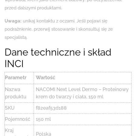
przed dalszymi produktami.
Uwaga:
unikaj kontaktu z oczami. Jeśli pojawi się
podrażnienie, przerwij stosowanie i skonsultuj się ze
specjalistą.
Dane techniczne i skład
INCI
Parametr
Wartość
Nazwa
NACOMI Next Level Dermo – Proteinowy
produktu
krem do twarzy i ciała, 150 ml
SKU
f82eaf53d188
Pojemność
150 ml
Kraj
Polska