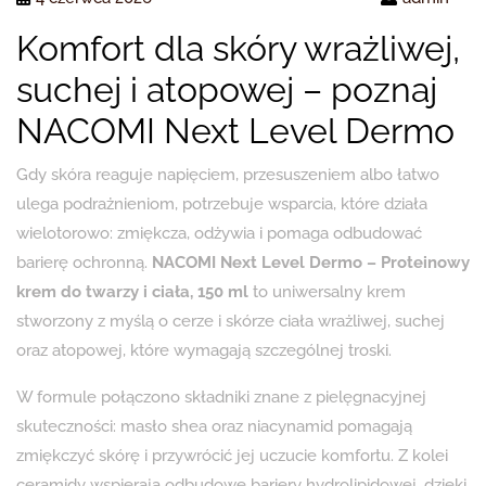
Komfort dla skóry wrażliwej,
suchej i atopowej – poznaj
NACOMI Next Level Dermo
Gdy skóra reaguje napięciem, przesuszeniem albo łatwo
ulega podrażnieniom, potrzebuje wsparcia, które działa
wielotorowo: zmiękcza, odżywia i pomaga odbudować
barierę ochronną.
NACOMI Next Level Dermo – Proteinowy
krem do twarzy i ciała, 150 ml
to uniwersalny krem
stworzony z myślą o cerze i skórze ciała wrażliwej, suchej
oraz atopowej, które wymagają szczególnej troski.
W formule połączono składniki znane z pielęgnacyjnej
skuteczności: masło shea oraz niacynamid pomagają
zmiękczyć skórę i przywrócić jej uczucie komfortu. Z kolei
ceramidy wspierają odbudowę bariery hydrolipidowej, dzięki