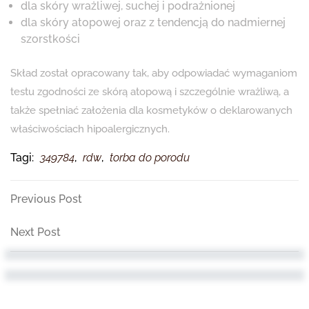
dla skóry wrażliwej, suchej i podrażnionej
dla skóry atopowej oraz z tendencją do nadmiernej
szorstkości
Skład został opracowany tak, aby odpowiadać wymaganiom
testu zgodności ze skórą atopową i szczególnie wrażliwą, a
także spełniać założenia dla kosmetyków o deklarowanych
właściwościach hipoalergicznych.
Tagi:
349784
,
rdw
,
torba do porodu
Nawigacja
Previous
Previous Post
Post
wpisu
Next
Next Post
Post