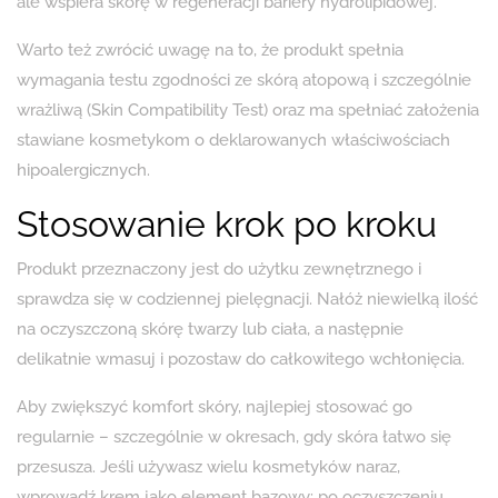
ale wspiera skórę w regeneracji bariery hydrolipidowej.
Warto też zwrócić uwagę na to, że produkt spełnia
wymagania testu zgodności ze skórą atopową i szczególnie
wrażliwą (Skin Compatibility Test) oraz ma spełniać założenia
stawiane kosmetykom o deklarowanych właściwościach
hipoalergicznych.
Stosowanie krok po kroku
Produkt przeznaczony jest do użytku zewnętrznego i
sprawdza się w codziennej pielęgnacji. Nałóż niewielką ilość
na oczyszczoną skórę twarzy lub ciała, a następnie
delikatnie wmasuj i pozostaw do całkowitego wchłonięcia.
Aby zwiększyć komfort skóry, najlepiej stosować go
regularnie – szczególnie w okresach, gdy skóra łatwo się
przesusza. Jeśli używasz wielu kosmetyków naraz,
wprowadź krem jako element bazowy: po oczyszczeniu,