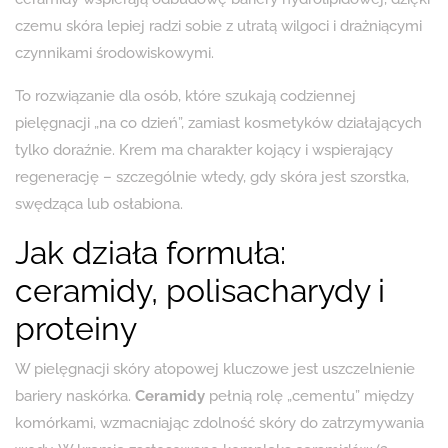
czemu skóra lepiej radzi sobie z utratą wilgoci i drażniącymi
czynnikami środowiskowymi.
To rozwiązanie dla osób, które szukają codziennej
pielęgnacji „na co dzień”, zamiast kosmetyków działających
tylko doraźnie. Krem ma charakter kojący i wspierający
regenerację – szczególnie wtedy, gdy skóra jest szorstka,
swędząca lub osłabiona.
Jak działa formuła:
ceramidy, polisacharydy i
proteiny
W pielęgnacji skóry atopowej kluczowe jest uszczelnienie
bariery naskórka.
Ceramidy
pełnią rolę „cementu” między
komórkami, wzmacniając zdolność skóry do zatrzymywania