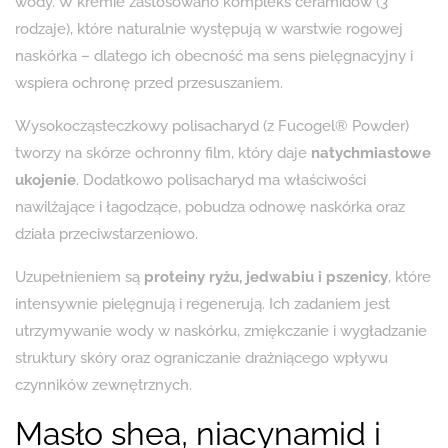
wody. W kremie zastosowano kompleks ceramidów (3
rodzaje), które naturalnie występują w warstwie rogowej
naskórka – dlatego ich obecność ma sens pielęgnacyjny i
wspiera ochronę przed przesuszaniem.
Wysokocząsteczkowy polisacharyd (z Fucogel® Powder)
tworzy na skórze ochronny film, który daje
natychmiastowe
ukojenie
. Dodatkowo polisacharyd ma właściwości
nawilżające i łagodzące, pobudza odnowę naskórka oraz
działa przeciwstarzeniowo.
Uzupełnieniem są
proteiny ryżu, jedwabiu i pszenicy
, które
intensywnie pielęgnują i regenerują. Ich zadaniem jest
utrzymywanie wody w naskórku, zmiękczanie i wygładzanie
struktury skóry oraz ograniczanie drażniącego wpływu
czynników zewnętrznych.
Masło shea, niacynamid i