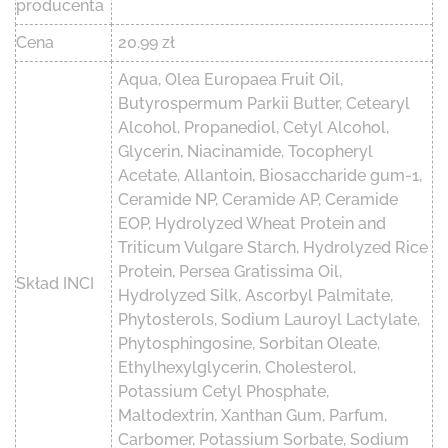
producenta
Cena
20.99 zł
Aqua, Olea Europaea Fruit Oil,
Butyrospermum Parkii Butter, Cetearyl
Alcohol, Propanediol, Cetyl Alcohol,
Glycerin, Niacinamide, Tocopheryl
Acetate, Allantoin, Biosaccharide gum-1,
Ceramide NP, Ceramide AP, Ceramide
EOP, Hydrolyzed Wheat Protein and
Triticum Vulgare Starch, Hydrolyzed Rice
Protein, Persea Gratissima Oil,
Skład INCI
Hydrolyzed Silk, Ascorbyl Palmitate,
Phytosterols, Sodium Lauroyl Lactylate,
Phytosphingosine, Sorbitan Oleate,
Ethylhexylglycerin, Cholesterol,
Potassium Cetyl Phosphate,
Maltodextrin, Xanthan Gum, Parfum,
Carbomer, Potassium Sorbate, Sodium