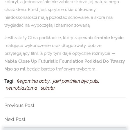
koloryt, a jednocześnie nie zabiera skórze jej naturalnego
charakteru. Efekt jest sprytnie ukierunkowany:
niedoskonałości mają pozostać schowane, a skóra ma
wyglądać na wypoczętą i zharmonizowaną.
Jeśli zależy Ci na podkładzie, który zapewnia
średnie krycie
,
matujące wykończenie oraz długotrwały, dobrze
przylegający film, a przy tym daje optyczne rozmycie —
Nabla Close Up Futuristic Foundation Podkład Do Twarzy
M10 30 ml
będzie bardzo trafionym wyborem.
Tagi:
flegamina baby
,
jaki powinien byc puls
,
neuroblastoma
,
spirala
Nawigacja
Previous
Previous Post
Post
wpisu
Next
Next Post
Post