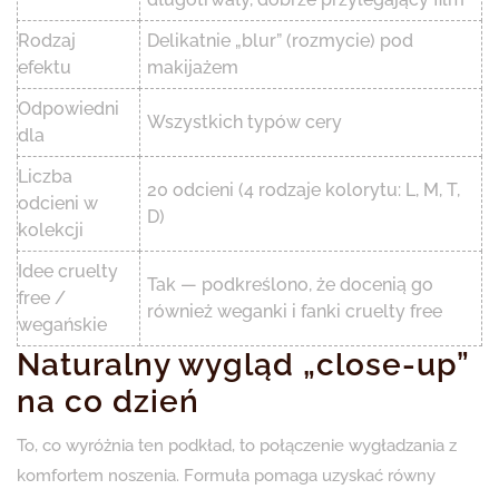
Rodzaj
Delikatnie „blur” (rozmycie) pod
efektu
makijażem
Odpowiedni
Wszystkich typów cery
dla
Liczba
20 odcieni (4 rodzaje kolorytu: L, M, T,
odcieni w
D)
kolekcji
Idee cruelty
Tak — podkreślono, że docenią go
free /
również weganki i fanki cruelty free
wegańskie
Naturalny wygląd „close-up”
na co dzień
To, co wyróżnia ten podkład, to połączenie wygładzania z
komfortem noszenia. Formuła pomaga uzyskać równy