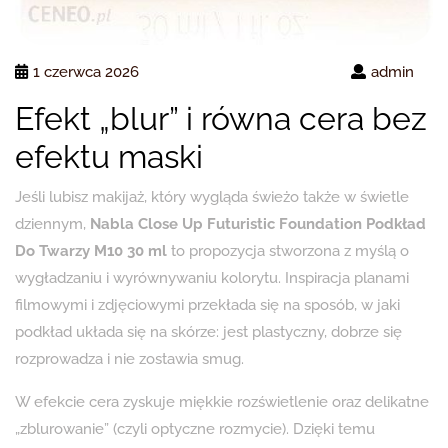
1 czerwca 2026
admin
Efekt „blur” i równa cera bez
efektu maski
Jeśli lubisz makijaż, który wygląda świeżo także w świetle
dziennym,
Nabla Close Up Futuristic Foundation Podkład
Do Twarzy M10 30 ml
to propozycja stworzona z myślą o
wygładzaniu i wyrównywaniu kolorytu. Inspiracja planami
filmowymi i zdjęciowymi przekłada się na sposób, w jaki
podkład układa się na skórze: jest plastyczny, dobrze się
rozprowadza i nie zostawia smug.
W efekcie cera zyskuje miękkie rozświetlenie oraz delikatne
„zblurowanie” (czyli optyczne rozmycie). Dzięki temu