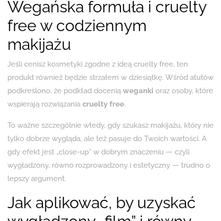
Wegańska formuła i cruelty
free w codziennym
makijażu
Jeśli cenisz kosmetyki zgodne z ideą cruelty free, ten
produkt również będzie strzałem w dziesiątkę. Wśród atutów
podkreślono, że podkład docenią
weganki
oraz osoby, które
wspierają rozwiązania
cruelty free
.
To ważne szczególnie wtedy, gdy szukasz makijażu, który nie
tylko dobrze wygląda, ale też pasuje do Twoich wartości. A
gdy efekt jest „close-up” w dobrym znaczeniu — czyli
wygładzony, równo rozprowadzony i estetyczny — trudno o
lepszy argument.
Jak aplikować, by uzyskać