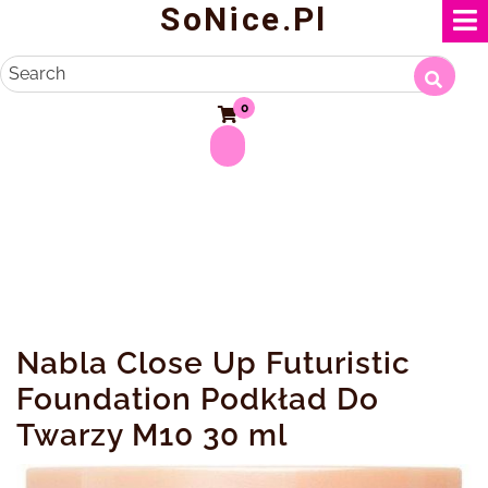
SoNice.pl
Skip
to
content
Search
0
Nabla Close Up Futuristic
Foundation Podkład Do
Twarzy M10 30 ml