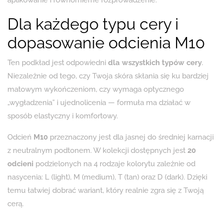
aplikowanie i równomierne rozprowadzenie.
Dla każdego typu cery i
dopasowanie odcienia M10
Ten podkład jest odpowiedni
dla wszystkich typów cery
.
Niezależnie od tego, czy Twoja skóra skłania się ku bardziej
matowym wykończeniom, czy wymaga optycznego
„wygładzenia” i ujednolicenia — formuła ma działać w
sposób elastyczny i komfortowy.
Odcień
M10
przeznaczony jest dla jasnej do średniej karnacji
z neutralnym podtonem. W kolekcji dostępnych jest
20
odcieni
podzielonych na 4 rodzaje kolorytu zależnie od
nasycenia: L (light), M (medium), T (tan) oraz D (dark). Dzięki
temu łatwiej dobrać wariant, który realnie zgra się z Twoją
cerą.