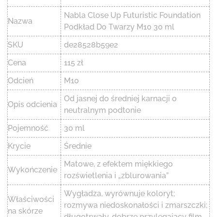
Nabla Close Up Futuristic Foundation
Nazwa
Podkład Do Twarzy M10 30 ml
SKU
de28528b59e2
Cena
115 zł
Odcień
M10
Od jasnej do średniej karnacji o
Opis odcienia
neutralnym podtonie
Pojemność
30 ml
Krycie
Średnie
Matowe, z efektem miękkiego
Wykończenie
rozświetlenia i „zblurowania”
Wygładza, wyrównuje koloryt;
Właściwości
rozmywa niedoskonałości i zmarszczki;
na skórze
długotrwały, dobrze przylegający film