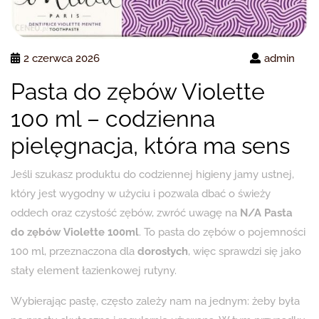
2 czerwca 2026
admin
Pasta do zębów Violette
100 ml – codzienna
pielęgnacja, która ma sens
Jeśli szukasz produktu do codziennej higieny jamy ustnej,
który jest wygodny w użyciu i pozwala dbać o świeży
oddech oraz czystość zębów, zwróć uwagę na
N/A Pasta
do zębów Violette 100ml
. To pasta do zębów o pojemności
100 ml, przeznaczona dla
dorosłych
, więc sprawdzi się jako
stały element łazienkowej rutyny.
Wybierając pastę, często zależy nam na jednym: żeby była