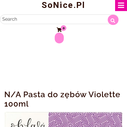
SoNice.pl
Skip
to
content
Search
0
N/A Pasta do zębów Violette
100ml