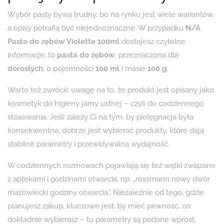
Wybór pasty bywa trudny, bo na rynku jest wiele wariantów,
a opisy potrafią być niejednoznaczne. W przypadku
N/A
Pasta do zębów Violette 100ml
dostajesz czytelne
informacje: to
pasta do zębów
, przeznaczona dla
dorosłych
, o pojemności
100 ml
i masie
100 g
.
Warto też zwrócić uwagę na to, że produkt jest opisany jako
kosmetyk do higieny jamy ustnej – czyli do codziennego
stosowania. Jeśli zależy Ci na tym, by pielęgnacja była
konsekwentna, dobrze jest wybierać produkty, które dają
stabilne parametry i przewidywalną wydajność.
W codziennych rozmowach pojawiają się też wątki związane
z aptekami i godzinami otwarcia, np. „rossmann nowy dwór
mazowiecki godziny otwarcia”. Niezależnie od tego, gdzie
planujesz zakup, kluczowe jest, by mieć pewność, co
dokładnie wybierasz – tu parametry są podane wprost.