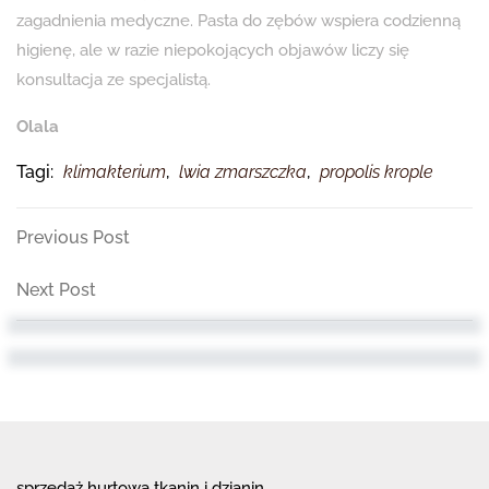
zagadnienia medyczne. Pasta do zębów wspiera codzienną
higienę, ale w razie niepokojących objawów liczy się
konsultacja ze specjalistą.
Olala
Tagi:
klimakterium
,
lwia zmarszczka
,
propolis krople
Nawigacja
Previous
Previous Post
Post
wpisu
Next
Next Post
Post
sprzedaż hurtowa tkanin i dzianin