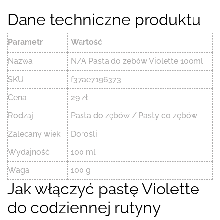
Dane techniczne produktu
Parametr
Wartość
Nazwa
N/A Pasta do zębów Violette 100ml
SKU
f37ae7196373
Cena
29 zł
Rodzaj
Pasta do zębów / Pasty do zębów
Zalecany wiek
Dorośli
Wydajność
100 ml
Waga
100 g
Jak włączyć pastę Violette
do codziennej rutyny