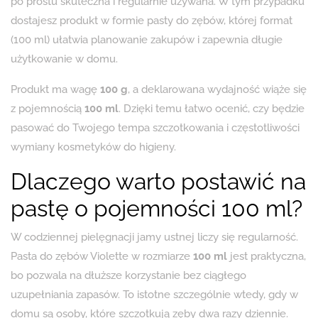
po prostu skuteczna i regularnie używana. W tym przypadku
dostajesz produkt w formie pasty do zębów, której format
(100 ml) ułatwia planowanie zakupów i zapewnia długie
użytkowanie w domu.
Produkt ma wagę
100 g
, a deklarowana wydajność wiąże się
z pojemnością
100 ml
. Dzięki temu łatwo ocenić, czy będzie
pasować do Twojego tempa szczotkowania i częstotliwości
wymiany kosmetyków do higieny.
Dlaczego warto postawić na
pastę o pojemności 100 ml?
W codziennej pielęgnacji jamy ustnej liczy się regularność.
Pasta do zębów Violette w rozmiarze
100 ml
jest praktyczna,
bo pozwala na dłuższe korzystanie bez ciągłego
uzupełniania zapasów. To istotne szczególnie wtedy, gdy w
domu są osoby, które szczotkują zęby dwa razy dziennie.