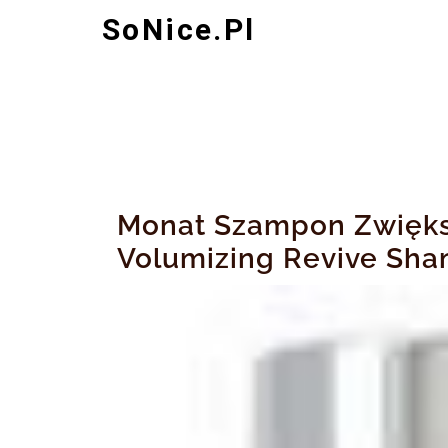
Skip
SoNice.pl
to
content
Monat Szampon Zwięks
Volumizing Revive Sh