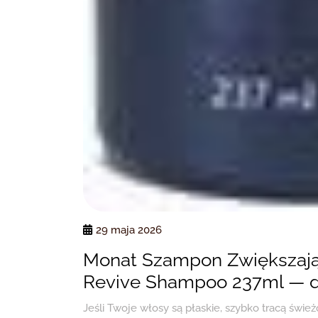
29 maja 2026
Monat Szampon Zwiększają
Revive Shampoo 237ml — d
Jeśli Twoje włosy są płaskie, szybko tracą świe