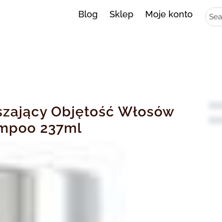
Sear
Blog
Sklep
Moje konto
zający Objętość Włosów
ampoo 237ml