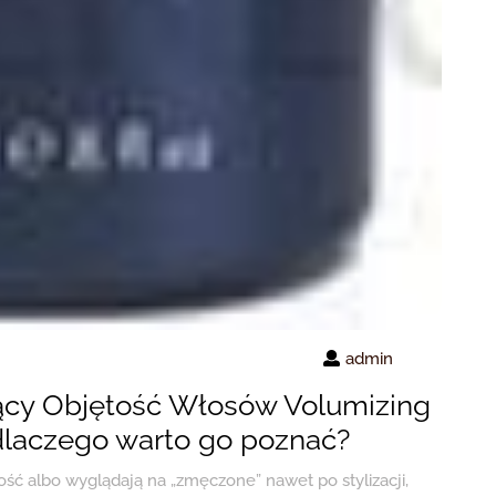
admin
cy Objętość Włosów Volumizing
laczego warto go poznać?
żość albo wyglądają na „zmęczone” nawet po stylizacji,