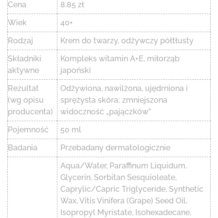
Cena
8.85 zł
Wiek
40+
Rodzaj
Krem do twarzy, odżywczy półtłusty
Składniki
Kompleks witamin A+E, miłorząb
aktywne
japoński
Rezultat
Odżywiona, nawilżona, ujędrniona i
(wg opisu
sprężysta skóra; zmniejszona
producenta)
widoczność „pajączków”
Pojemność
50 ml
Badania
Przebadany dermatologicznie
Aqua/Water, Paraffinum Liquidum,
Glycerin, Sorbitan Sesquioleate,
Caprylic/Capric Triglyceride, Synthetic
Wax, Vitis Vinifera (Grape) Seed Oil,
Isopropyl Myristate, Isohexadecane,