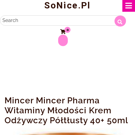
SoNice.pl
Skip
to
content
Search
0
Mincer Mincer Pharma
Witaminy Młodości Krem
Odżywczy Półtłusty 40+ 50ml