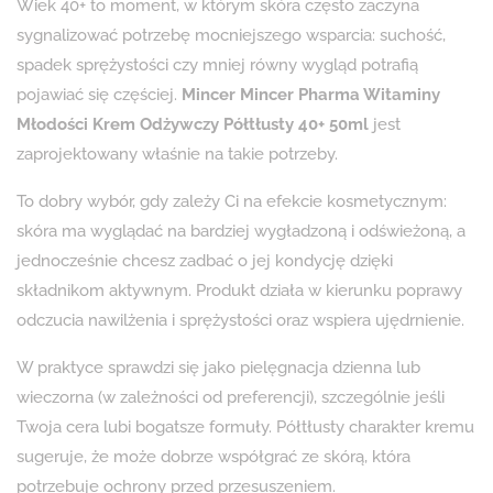
Wiek 40+ to moment, w którym skóra często zaczyna
sygnalizować potrzebę mocniejszego wsparcia: suchość,
spadek sprężystości czy mniej równy wygląd potrafią
pojawiać się częściej.
Mincer Mincer Pharma Witaminy
Młodości Krem Odżywczy Półtłusty 40+ 50ml
jest
zaprojektowany właśnie na takie potrzeby.
To dobry wybór, gdy zależy Ci na efekcie kosmetycznym:
skóra ma wyglądać na bardziej wygładzoną i odświeżoną, a
jednocześnie chcesz zadbać o jej kondycję dzięki
składnikom aktywnym. Produkt działa w kierunku poprawy
odczucia nawilżenia i sprężystości oraz wspiera ujędrnienie.
W praktyce sprawdzi się jako pielęgnacja dzienna lub
wieczorna (w zależności od preferencji), szczególnie jeśli
Twoja cera lubi bogatsze formuły. Półtłusty charakter kremu
sugeruje, że może dobrze współgrać ze skórą, która
potrzebuje ochrony przed przesuszeniem.