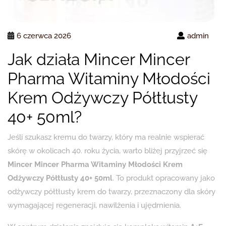
6 czerwca 2026
admin
Jak działa Mincer Mincer
Pharma Witaminy Młodości
Krem Odżywczy Półtłusty
40+ 50ml?
Jeśli szukasz kremu do twarzy, który ma realnie wspierać
skórę w okolicach 40. roku życia, warto bliżej przyjrzeć się
Mincer Mincer Pharma Witaminy Młodości Krem
Odżywczy Półtłusty 40+ 50ml
. To produkt opracowany jako
odżywczy półtłusty krem do twarzy, przeznaczony dla skóry
wymagającej regeneracji, nawilżenia i ujędrnienia.