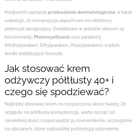
Producent zaznacza
przebadanie dermatologiczne
, a także
wskazuje, że kompozycja zapachowa ma obniżony
potencjał alergizujący. Dodatkowo w składzie obecne są
konserwanty:
Phenoxyethanol
oraz parabeny
(Methylparaben, Ethylparaben, Propylparaben), a także
środki stabilizujące formułę.
Jak stosować krem
odżywczy półtłusty 40+ i
czego się spodziewać?
Najlepiej stosować krem na oczyszczoną skórę twarzy. Ze
względu na półtłustą konsystencję, warto zacząć od
niewielkiej ilości i rozprowadzić ją równomiernie, szczególnie
na obszarach, które najbardziej potrzebują odżywienia.