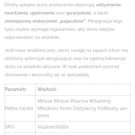
Efekty opisane przez producenta obejmują:
odżywienie
,
nawilżenie
,
ujędrnienie
oraz
sprężystość
, a także
zmniejszoną widoczność „pajączków”
. Pielęgnacja tego
typu zwykle wymaga regularności, aby skóra zdążyła
odpowiedzieć na składniki.
Jeśli masz wrażliwą cerę, zwróć uwagę na zapach (choć ma
obniżony potencjał alergizujący) oraz na ogólną tolerancję
skóry na składniki aktywne. W razie podrażnień przerwij
stosowanie i skonsultuj się ze specjalistą.
Parametr
Wartość
Mincer Mincer Pharma Witaminy
Pełna nazwa
Młodości Krem Odżywczy Półtłusty 40+
50ml
SKU
0a3a1e1165b1