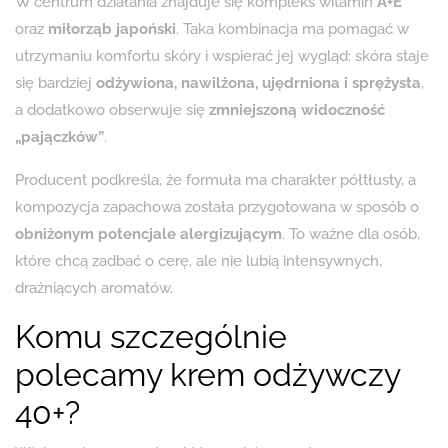
W centrum działania znajduje się kompleks witamin
A+E
oraz
miłorząb japoński
. Taka kombinacja ma pomagać w
utrzymaniu komfortu skóry i wspierać jej wygląd: skóra staje
się bardziej
odżywiona, nawilżona, ujędrniona i sprężysta
,
a dodatkowo obserwuje się
zmniejszoną widoczność
„pajączków”
.
Producent podkreśla, że formuła ma charakter półtłusty, a
kompozycja zapachowa została przygotowana w sposób o
obniżonym potencjale alergizującym
. To ważne dla osób,
które chcą zadbać o cerę, ale nie lubią intensywnych,
drażniących aromatów.
Komu szczególnie
polecamy krem odżywczy
40+?