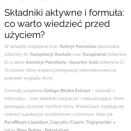
Składniki aktywne i formuła:
co warto wiedzieć przed
użyciem?
W składzie znajdziesz m.in.
Retinyl Palmitate
(pochodna
witaminy A),
Tocopheryl Acetate
oraz
Tocopherol
(witamina
E), a także
Ascorbyl Palmitate
i
Ascorbic Acid
(witamina C).
To zestaw, który wspiera pielęgnację ukierunkowaną na
poprawę wyglądu skóry.
Formułę uzupełnia
Ginkgo Biloba Extract
– ekstrakt z
miłorzębu – oraz składniki odżywcze i natłuszczające, które
pomagają utrzymać komfort skóry. Wśród bazy znajdują się
również substancje emolientowe i ochronne, takie jak
Paraffinum Liquidum
,
Caprylic/Capric Triglyceride
, a
także
Shea Butter
i
Petrolatum
.