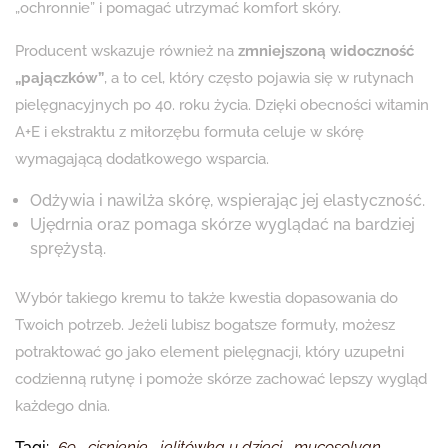
„ochronnie” i pomagać utrzymać komfort skóry.
Producent wskazuje również na
zmniejszoną widoczność
„pajączków”
, a to cel, który często pojawia się w rutynach
pielęgnacyjnych po 40. roku życia. Dzięki obecności witamin
A+E i ekstraktu z miłorzębu formuła celuje w skórę
wymagającą dodatkowego wsparcia.
Odżywia i nawilża skórę, wspierając jej elastyczność.
Ujędrnia oraz pomaga skórze wyglądać na bardziej
sprężystą.
Wybór takiego kremu to także kwestia dopasowania do
Twoich potrzeb. Jeżeli lubisz bogatsze formuły, możesz
potraktować go jako element pielęgnacji, który uzupełni
codzienną rutynę i pomoże skórze zachować lepszy wygląd
każdego dnia.
Tagi:
69
,
cisnienie
,
jelitówka u dzieci
,
mucosolvan