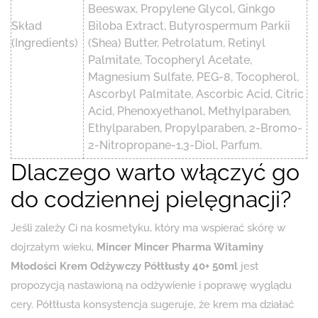
Beeswax, Propylene Glycol, Ginkgo
Skład
Biloba Extract, Butyrospermum Parkii
(Ingredients)
(Shea) Butter, Petrolatum, Retinyl
Palmitate, Tocopheryl Acetate,
Magnesium Sulfate, PEG-8, Tocopherol,
Ascorbyl Palmitate, Ascorbic Acid, Citric
Acid, Phenoxyethanol, Methylparaben,
Ethylparaben, Propylparaben, 2-Bromo-
2-Nitropropane-1,3-Diol, Parfum.
Dlaczego warto włączyć go
do codziennej pielęgnacji?
Jeśli zależy Ci na kosmetyku, który ma wspierać skórę w
dojrzałym wieku,
Mincer Mincer Pharma Witaminy
Młodości Krem Odżywczy Półtłusty 40+ 50ml
jest
propozycją nastawioną na odżywienie i poprawę wyglądu
cery. Półtłusta konsystencja sugeruje, że krem ma działać