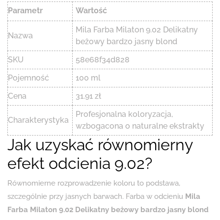
Parametr
Wartość
Mila Farba Milaton 9.02 Delikatny
Nazwa
beżowy bardzo jasny blond
SKU
58e68f34d828
Pojemność
100 ml
Cena
31.91 zł
Profesjonalna koloryzacja,
Charakterystyka
wzbogacona o naturalne ekstrakty
Jak uzyskać równomierny
efekt odcienia 9.02?
Równomierne rozprowadzenie koloru to podstawa,
szczególnie przy jasnych barwach. Farba w odcieniu
Mila
Farba Milaton 9.02 Delikatny beżowy bardzo jasny blond