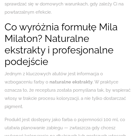
sprawdzać się w domowych warunkach, gdy zależy Ci na
powtarzalnym efekcie.
Co wyróżnia formułę Mila
Milaton? Naturalne
ekstrakty i profesjonalne
podejście
Jednym z kluczowych atutów jest informacja o
wzbogaceniu farby o
naturalne ekstrakty
. W praktyce
oznacza to, że receptura została pomyślana tak, by wspierać
włosy w trakcie procesu koloryzacji, a nie tylko dostarczać
pigment.
Produkt jest dostępny jako farba o pojemności 100 ml, co
ułatwia planowanie zabiegu — zwłaszcza gdy chcesz
wykonać koloryzację na dłuższych lub gęstszych włosach.