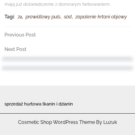
mają już doświadczenie z domowym farbowaniem.
Tagi:
74
,
prawidlowy puls
,
sód
,
zapalenie krtani objawy
Nawigacja
Previous
Previous Post
Post
wpisu
Next
Next Post
Post
sprzedaż hurtowa tkanin i dzianin
Cosmetic Shop WordPress Theme By Luzuk