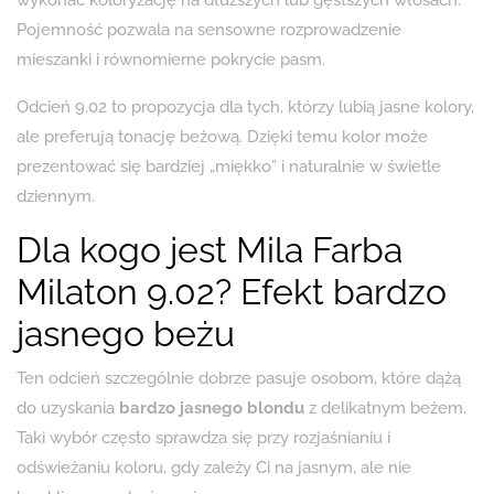
Pojemność pozwala na sensowne rozprowadzenie
mieszanki i równomierne pokrycie pasm.
Odcień 9.02 to propozycja dla tych, którzy lubią jasne kolory,
ale preferują tonację beżową. Dzięki temu kolor może
prezentować się bardziej „miękko” i naturalnie w świetle
dziennym.
Dla kogo jest Mila Farba
Milaton 9.02? Efekt bardzo
jasnego beżu
Ten odcień szczególnie dobrze pasuje osobom, które dążą
do uzyskania
bardzo jasnego blondu
z delikatnym beżem.
Taki wybór często sprawdza się przy rozjaśnianiu i
odświeżaniu koloru, gdy zależy Ci na jasnym, ale nie