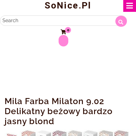
SoNice.pl
Skip
to
content
Search
0
Mila Farba Milaton 9.02
Delikatny beżowy bardzo
jasny blond