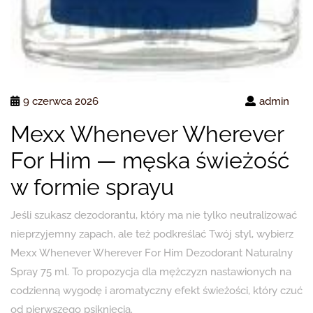
9 czerwca 2026
admin
Mexx Whenever Wherever
For Him — męska świeżość
w formie sprayu
Jeśli szukasz dezodorantu, który ma nie tylko neutralizować
nieprzyjemny zapach, ale też podkreślać Twój styl, wybierz
Mexx Whenever Wherever For Him Dezodorant Naturalny
Spray 75 ml. To propozycja dla mężczyzn nastawionych na
codzienną wygodę i aromatyczny efekt świeżości, który czuć
od pierwszego psiknięcia.