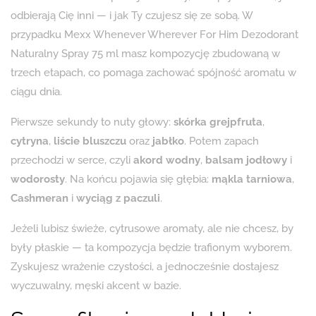
odbierają Cię inni — i jak Ty czujesz się ze sobą. W
przypadku Mexx Whenever Wherever For Him Dezodorant
Naturalny Spray 75 ml masz kompozycję zbudowaną w
trzech etapach, co pomaga zachować spójność aromatu w
ciągu dnia.
Pierwsze sekundy to nuty głowy:
skórka grejpfruta
,
cytryna
,
liście bluszczu
oraz
jabłko
. Potem zapach
przechodzi w serce, czyli
akord wodny
,
balsam jodłowy
i
wodorosty
. Na końcu pojawia się głębia:
mąkla tarniowa
,
Cashmeran
i
wyciąg z paczuli
.
Jeżeli lubisz świeże, cytrusowe aromaty, ale nie chcesz, by
były płaskie — ta kompozycja będzie trafionym wyborem.
Zyskujesz wrażenie czystości, a jednocześnie dostajesz
wyczuwalny, męski akcent w bazie.