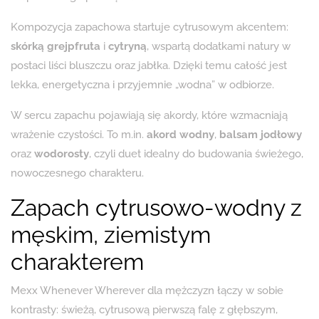
Kompozycja zapachowa startuje cytrusowym akcentem:
skórką grejpfruta
i
cytryną
, wspartą dodatkami natury w
postaci liści bluszczu oraz jabłka. Dzięki temu całość jest
lekka, energetyczna i przyjemnie „wodna” w odbiorze.
W sercu zapachu pojawiają się akordy, które wzmacniają
wrażenie czystości. To m.in.
akord wodny
,
balsam jodłowy
oraz
wodorosty
, czyli duet idealny do budowania świeżego,
nowoczesnego charakteru.
Zapach cytrusowo-wodny z
męskim, ziemistym
charakterem
Mexx Whenever Wherever dla mężczyzn łączy w sobie
kontrasty: świeżą, cytrusową pierwszą falę z głębszym,