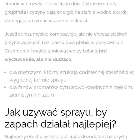
stopniowo rozwijał się w ciągu dnia. Cytrusowe nuty
grejpfruta i cytryny dają energię na start, a wodne akordy
pomagają utrzymać wrażenie lekkości.
Jeżeli cenisz męskie kompozycje, ale nie chcesz ciężkich,
przytłaczających baz, paczulowa głębia w połączeniu z
Cashmeran i mąkłą tarniową tworzy balans:
jest
wyczuwalnie, ale nie dusząco
.
dla mężczyzn, którzy szukają codziennej świeżości w
wygodnej formie sprayu
dla fanów aromatów cytrusowo-wodnych z męskim,
ziemistym finiszem
Jak używać sprayu, by
zapach działał najlepiej?
Najlepszy efekt uzyskasz, aplikując dezodorant na czystą i