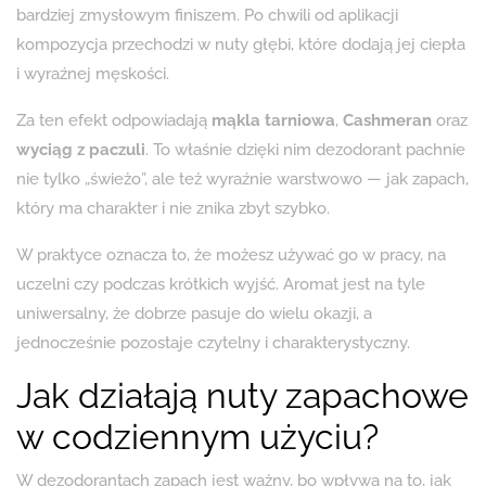
bardziej zmysłowym finiszem. Po chwili od aplikacji
kompozycja przechodzi w nuty głębi, które dodają jej ciepła
i wyraźnej męskości.
Za ten efekt odpowiadają
mąkla tarniowa
,
Cashmeran
oraz
wyciąg z paczuli
. To właśnie dzięki nim dezodorant pachnie
nie tylko „świeżo”, ale też wyraźnie warstwowo — jak zapach,
który ma charakter i nie znika zbyt szybko.
W praktyce oznacza to, że możesz używać go w pracy, na
uczelni czy podczas krótkich wyjść. Aromat jest na tyle
uniwersalny, że dobrze pasuje do wielu okazji, a
jednocześnie pozostaje czytelny i charakterystyczny.
Jak działają nuty zapachowe
w codziennym użyciu?
W dezodorantach zapach jest ważny, bo wpływa na to, jak