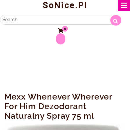
SoNice.pl
Skip
to
content
Search
0
Mexx Whenever Wherever
For Him Dezodorant
Naturalny Spray 75 ml