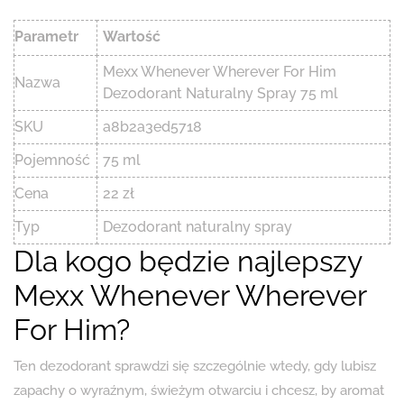
Parametr
Wartość
Mexx Whenever Wherever For Him
Nazwa
Dezodorant Naturalny Spray 75 ml
SKU
a8b2a3ed5718
Pojemność
75 ml
Cena
22 zł
Typ
Dezodorant naturalny spray
Dla kogo będzie najlepszy
Mexx Whenever Wherever
For Him?
Ten dezodorant sprawdzi się szczególnie wtedy, gdy lubisz
zapachy o wyraźnym, świeżym otwarciu i chcesz, by aromat