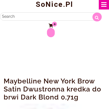
SoNice.pl
Skip
to
content
Search
0
Maybelline New York Brow
Satin Dwustronna kredka do
brwi Dark Blond 0,71g