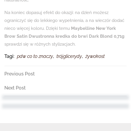
naturalność.
Na koniec dopasuj efekt do okazji: na dzień możesz
ograniczyć się do lekkiego wypełnienia, a na wieczór dodać
nieco więcej koloru. Dzięki temu
Maybelline New York
Brow Satin Dwustronna kredka do brwi Dark Blond 0,71g
sprawdzi się w różnych stylizacjach.
Tagi:
pdw co to znaczy
,
trójglicerydy
,
żywokost
Nawigacja
Previous
Previous Post
Post
wpisu
Next
Next Post
Post