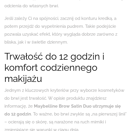
odcienia do własnych brwi.
Jeśli zależy Ci na spójności, zacznij od konturu kredką, a
potem przejdź do wypełnienia pudrem. Takie podejście
pozwala uzyskać efekt, który wygląda dobrze zarówno z
bliska, jak i w świetle dziennym.
Trwałość do 12 godzin i
komfort codziennego
makijażu
Jednym z kluczowych kryteriów przy wyborze kosmetyków
do brwi jest trwałość. W opisie produktu znajdziesz
informację, że
Maybelline Brow Satin Duo utrzymuje się
do 12 godzin
. To ważne, bo brwi zwykle są „na pierwszej linii”
– ocierają się o skórę, są narażone na ruch mimiki i
zmieniające się warunki w ciągu dnia.