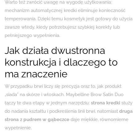
Warto też zwrócić uwagę na wygodę użytkowania:
mechanizm automatycznej kredki eliminuje konieczność
temperowania. Dzięki temu kosmetyk jest gotowy do użycia
zawsze wtedy, kiedy potrzebujesz szybkiej korekty lub
pełniejszego wypełnienia.
Jak działa dwustronna
konstrukcja i dlaczego to
ma znaczenie
W przypadku brwi liczy się precyzja oraz to, jak produkt
„siada” na skórze i włoskach. Maybelline Brow Satin Duo
łączy te dwa etapy w jednym narzędziu:
strona kredki
służy
do nadania kształtu i podkreślenia linii brwi, natomiast
druga
strona z pudrem w gąbeczce
daje miękkie, równomierne
wypełnienie.