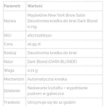
Parametr
Wartość
Maybelline New York Brow Satin
Nazwa
Dwustronna kredka do brwi Dark Blond
0,71g
SKU
af17710b8310
Cena
16.99 zł
Rodzaj
Dwustronna kredka do brwi
Kolor
Dark Blond (DARK BLONDE)
Waga
0,71 g
Mechanizm
Automatyczna kredka
Nadawanie kształtu + wypełnianie
Działanie
pudrem w gąbeczce
Trwałość
Utrzymuje się do 12 godzin