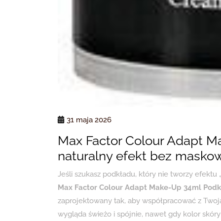
31 maja 2026
Max Factor Colour Adapt M
naturalny efekt bez masko
Jeśli szukasz podkładu, który nie tworzy efektu 
Max Factor Colour Adapt Make-Up 34ml Podk
zaprojektowany tak, aby współpracować z Twoją 
wygląda świeżo i spójnie, nawet gdy kolor skóry n