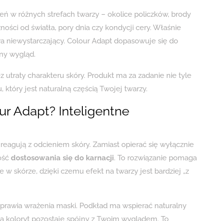
eń w różnych strefach twarzy – okolice policzków, brody
ości od światła, pory dnia czy kondycji cery. Właśnie
a niewystarczający. Colour Adapt dopasowuje się do
lny wygląd.
utraty charakteru skóry. Produkt ma za zadanie nie tyle
który jest naturalną częścią Twojej twarzy.
ur Adapt? Inteligentne
 reagują z odcieniem skóry. Zamiast opierać się wyłącznie
ość
dostosowania się do karnacji
. To rozwiązanie pomaga
w skórze, dzięki czemu efekt na twarzy jest bardziej „z
sprawia wrażenia maski. Podkład ma wspierać naturalny
, a koloryt pozostaje spójny z Twoim wyglądem. To