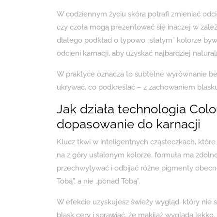
W codziennym życiu skóra potrafi zmieniać odci
czy czoła mogą prezentować się inaczej w zależn
dlatego podkład o typowo „stałym” kolorze byw
odcieni karnacji, aby uzyskać najbardziej natura
W praktyce oznacza to subtelne wyrównanie bez 
ukrywać, co podkreślać – z zachowaniem blasku, 
Jak działa technologia Colo
dopasowanie do karnacji
Klucz tkwi w inteligentnych cząsteczkach, które
na z góry ustalonym kolorze, formuła ma zdoln
przechwytywać i odbijać różne pigmenty obecne 
Tobą”, a nie „ponad Tobą”.
W efekcie uzyskujesz świeży wygląd, który nie 
blask cery i sprawiać, że makijaż wygląda lekko