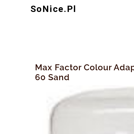
Skip
SoNice.pl
to
content
Max Factor Colour Ada
60 Sand