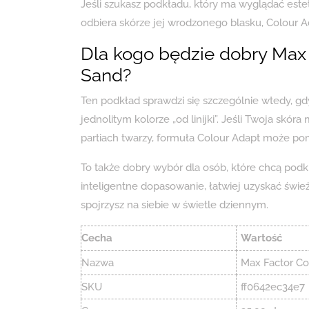
Jeśli szukasz podkładu, który ma wyglądać este
odbiera skórze jej wrodzonego blasku, Colour Ad
Dla kogo będzie dobry Max
Sand?
Ten podkład sprawdzi się szczególnie wtedy, gdy
jednolitym kolorze „od linijki”. Jeśli Twoja skó
partiach twarzy, formuła Colour Adapt może pom
To także dobry wybór dla osób, które chcą podkr
inteligentne dopasowanie, łatwiej uzyskać świ
spojrzysz na siebie w świetle dziennym.
Cecha
Wartość
Nazwa
Max Factor C
SKU
ff0642ec34e7