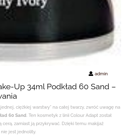
admin
ake-Up 34ml Podkład 60 Sand –
wania
„jednej, ciężkiej warstwy” na całej twarzy, zwróć uwagę na
ład 60 Sand
. Ten kosmetyk z linii Colour Adapt został
cerą, zamiast ją przykrywać. Dzięki temu makijaż
ie jest jednolity.