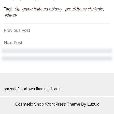
Tagi:
69
,
grypa jelitowa objawy
,
prawidłowe ciśnienie
,
rdw cv
Nawigacja
Previous
Previous Post
Post
wpisu
Next
Next Post
Post
sprzedaż hurtowa tkanin i dzianin
Cosmetic Shop WordPress Theme By Luzuk