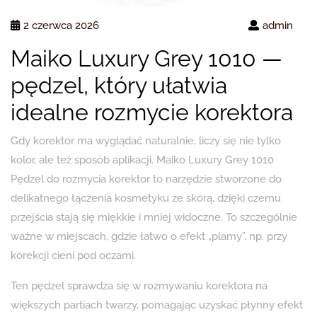
2 czerwca 2026
admin
Maiko Luxury Grey 1010 —
pędzel, który ułatwia
idealne rozmycie korektora
Gdy korektor ma wyglądać naturalnie, liczy się nie tylko
kolor, ale też sposób aplikacji. Maiko Luxury Grey 1010
Pędzel do rozmycia korektor to narzędzie stworzone do
delikatnego łączenia kosmetyku ze skórą, dzięki czemu
przejścia stają się miękkie i mniej widoczne. To szczególnie
ważne w miejscach, gdzie łatwo o efekt „plamy”, np. przy
korekcji cieni pod oczami.
Ten pędzel sprawdza się w rozmywaniu korektora na
większych partiach twarzy, pomagając uzyskać płynny efekt