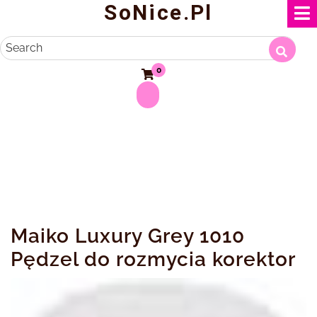
SoNice.pl
Skip
to
content
Search
0
Maiko Luxury Grey 1010
Pędzel do rozmycia korektor