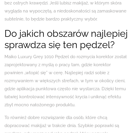
bez ostrych krawędzi. Jeśli lubisz makijaż, w którym skóra
wygląda na wypoczętą, a niedoskonałości są zamaskowane
subtelnie, to będzie bardzo praktyczny wybór.
Do jakich obszarów najlepiej
sprawdza się ten pędzel?
Maiko Luxury Grey 1010 Pędzel do rozmycia korektor został
zaprojektowany z myślą o pracy tam, gdzie korektor
powinien „wtopić się” w cerę. Najlepiej radzi sobie z
rozmywaniem w większych strefach, w tym w okolicy cieni,
gdzie aplikacja punktowa często nie wystarcza. Dzięki temu
łatwiej kontrolować intensywność krycia i uniknąć efektu
zbyt mocno nałożonego produktu.
To również dobre rozwiązanie dla osób, które chcą
dopracować makijaż w trakcie dnia. Szybkie poprawki są