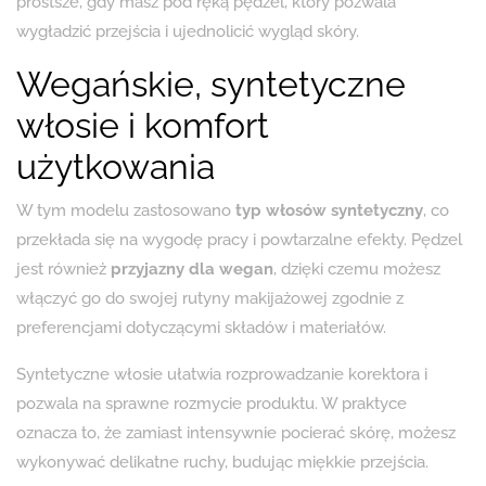
prostsze, gdy masz pod ręką pędzel, który pozwala
wygładzić przejścia i ujednolicić wygląd skóry.
Wegańskie, syntetyczne
włosie i komfort
użytkowania
W tym modelu zastosowano
typ włosów syntetyczny
, co
przekłada się na wygodę pracy i powtarzalne efekty. Pędzel
jest również
przyjazny dla wegan
, dzięki czemu możesz
włączyć go do swojej rutyny makijażowej zgodnie z
preferencjami dotyczącymi składów i materiałów.
Syntetyczne włosie ułatwia rozprowadzanie korektora i
pozwala na sprawne rozmycie produktu. W praktyce
oznacza to, że zamiast intensywnie pocierać skórę, możesz
wykonywać delikatne ruchy, budując miękkie przejścia.