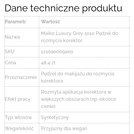
Dane techniczne produktu
Parametr
Wartość
Maiko Luxury Grey 1010 Pędzel do
Nazwa
rozmycia korektor
SKU
1210ae0b9ae0
Cena
48.4 zł
Pędzel do makijażu do rozmycia
Przeznaczenie
korektora
Rozmyta aplikacja korektora w
Efekt pracy
większych obszarach (np. okolice
cienie)
Typ włosów
Syntetyczny
Wegańskość
Przyjazny dla wegan