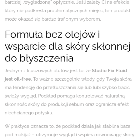
bardziej „wygładzoną” optycznie. Jeśli zależy Ci na efekcie,
który nie podkreśla problematycznych miejsc, ten produkt
może okazać się bardzo trafionym wyborem.
Formuła bez olejów i
wsparcie dla skóry skłonnej
do błyszczenia
Jednym z kluczowych atutów jest to, że
Studio Fix Fluid
jest oil-free
. To ważne szczególnie wtedy, gdy Twoja skóra
ma tendencję do przetłuszczania się lub lubi szybko tracić
świeży wygląd. Podkład pomaga kontrolować naturalną
skłonność skóry do produkcji sebum oraz ogranicza efekt
niechcianego połysku.
W praktyce oznacza to, że podkład działa jak stabilna baza
pod makijaż – utrzymuje wygląd i wspiera równowagę skóry