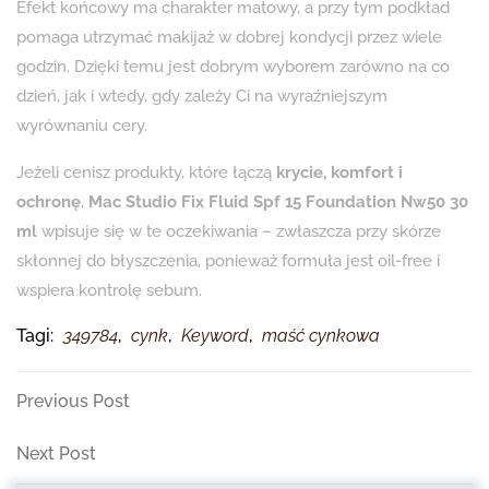
Efekt końcowy ma charakter matowy, a przy tym podkład
pomaga utrzymać makijaż w dobrej kondycji przez wiele
godzin. Dzięki temu jest dobrym wyborem zarówno na co
dzień, jak i wtedy, gdy zależy Ci na wyraźniejszym
wyrównaniu cery.
Jeżeli cenisz produkty, które łączą
krycie, komfort i
ochronę
,
Mac Studio Fix Fluid Spf 15 Foundation Nw50 30
ml
wpisuje się w te oczekiwania – zwłaszcza przy skórze
skłonnej do błyszczenia, ponieważ formuła jest oil-free i
wspiera kontrolę sebum.
Tagi:
349784
,
cynk
,
Keyword
,
maść cynkowa
Nawigacja
Previous
Previous Post
Post
wpisu
Next
Next Post
Post