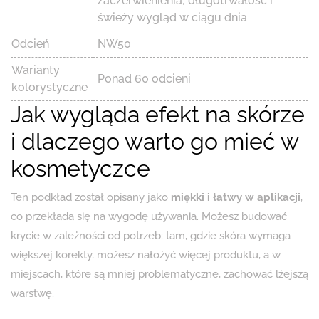
zaczerwienienia; długotrwałość i
świeży wygląd w ciągu dnia
Odcień
NW50
Warianty
Ponad 60 odcieni
kolorystyczne
Jak wygląda efekt na skórze
i dlaczego warto go mieć w
kosmetyczce
Ten podkład został opisany jako
miękki i łatwy w aplikacji
,
co przekłada się na wygodę używania. Możesz budować
krycie w zależności od potrzeb: tam, gdzie skóra wymaga
większej korekty, możesz nałożyć więcej produktu, a w
miejscach, które są mniej problematyczne, zachować lżejszą
warstwę.