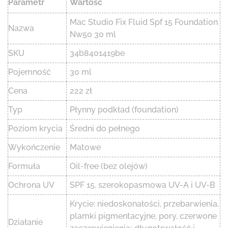
Parametr
Wartość
Mac Studio Fix Fluid Spf 15 Foundation
Nazwa
Nw50 30 ml
SKU
34b8401419be
Pojemność
30 ml
Cena
222 zł
Typ
Płynny podkład (foundation)
Poziom krycia
Średni do pełnego
Wykończenie
Matowe
Formuła
Oil-free (bez olejów)
Ochrona UV
SPF 15, szerokopasmowa UV-A i UV-B
Krycie: niedoskonałości, przebarwienia,
plamki pigmentacyjne, pory, czerwone
Działanie