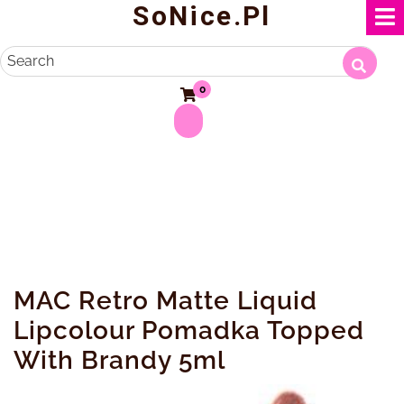
SoNice.pl
Skip
to
content
Search
0
MAC Retro Matte Liquid
Lipcolour Pomadka Topped
With Brandy 5ml