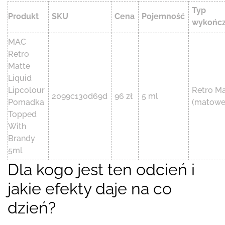
Typ
Produkt
SKU
Cena
Pojemność
wykończ
MAC
Retro
Matte
Liquid
Lipcolour
Retro Ma
2099c130d69d
96 zł
5 ml
Pomadka
(matowe
Topped
With
Brandy
5ml
Dla kogo jest ten odcień i
jakie efekty daje na co
dzień?