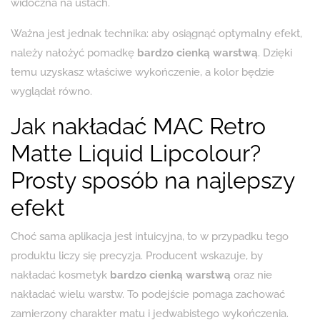
widoczna na ustach.
Ważna jest jednak technika: aby osiągnąć optymalny efekt,
należy nałożyć pomadkę
bardzo cienką warstwą
. Dzięki
temu uzyskasz właściwe wykończenie, a kolor będzie
wyglądał równo.
Jak nakładać MAC Retro
Matte Liquid Lipcolour?
Prosty sposób na najlepszy
efekt
Choć sama aplikacja jest intuicyjna, to w przypadku tego
produktu liczy się precyzja. Producent wskazuje, by
nakładać kosmetyk
bardzo cienką warstwą
oraz nie
nakładać wielu warstw. To podejście pomaga zachować
zamierzony charakter matu i jedwabistego wykończenia.