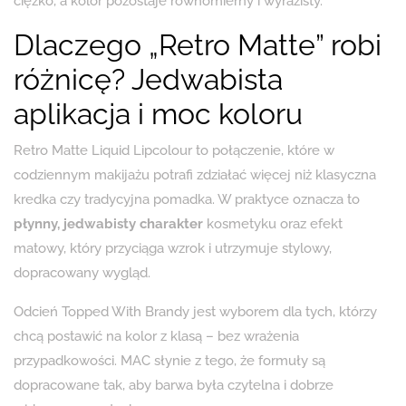
ciężko, a kolor pozostaje równomierny i wyrazisty.
Dlaczego „Retro Matte” robi
różnicę? Jedwabista
aplikacja i moc koloru
Retro Matte Liquid Lipcolour to połączenie, które w
codziennym makijażu potrafi zdziałać więcej niż klasyczna
kredka czy tradycyjna pomadka. W praktyce oznacza to
płynny, jedwabisty charakter
kosmetyku oraz efekt
matowy, który przyciąga wzrok i utrzymuje stylowy,
dopracowany wygląd.
Odcień Topped With Brandy jest wyborem dla tych, którzy
chcą postawić na kolor z klasą – bez wrażenia
przypadkowości. MAC słynie z tego, że formuły są
dopracowane tak, aby barwa była czytelna i dobrze