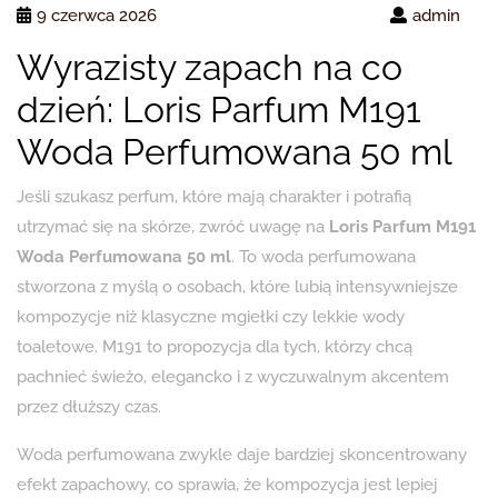
9 czerwca 2026
admin
Wyrazisty zapach na co
dzień: Loris Parfum M191
Woda Perfumowana 50 ml
Jeśli szukasz perfum, które mają charakter i potrafią
utrzymać się na skórze, zwróć uwagę na
Loris Parfum M191
Woda Perfumowana 50 ml
. To woda perfumowana
stworzona z myślą o osobach, które lubią intensywniejsze
kompozycje niż klasyczne mgiełki czy lekkie wody
toaletowe. M191 to propozycja dla tych, którzy chcą
pachnieć świeżo, elegancko i z wyczuwalnym akcentem
przez dłuższy czas.
Woda perfumowana zwykle daje bardziej skoncentrowany
efekt zapachowy, co sprawia, że kompozycja jest lepiej