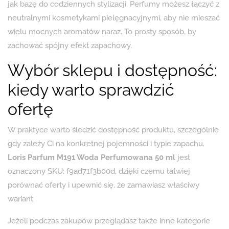
jak bazę do codziennych stylizacji. Perfumy możesz łączyć z
neutralnymi kosmetykami pielęgnacyjnymi, aby nie mieszać
wielu mocnych aromatów naraz. To prosty sposób, by
zachować spójny efekt zapachowy.
Wybór sklepu i dostępność:
kiedy warto sprawdzić
ofertę
W praktyce warto śledzić dostępność produktu, szczególnie
gdy zależy Ci na konkretnej pojemności i typie zapachu.
Loris Parfum M191 Woda Perfumowana 50 ml
jest
oznaczony SKU: f9ad71f3b00d, dzięki czemu łatwiej
porównać oferty i upewnić się, że zamawiasz właściwy
wariant.
Jeżeli podczas zakupów przeglądasz także inne kategorie