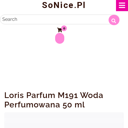
SoNice.pl
Skip
to
content
Search
0
Loris Parfum M191 Woda
Perfumowana 50 ml