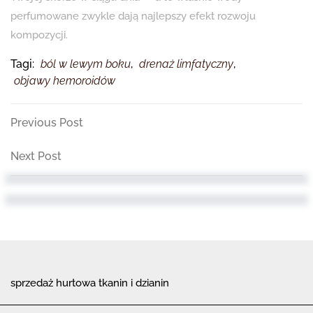
perfumowane zwykle dają najlepszy efekt rozwoju
kompozycji.
Tagi:
ból w lewym boku
,
drenaż limfatyczny
,
objawy hemoroidów
Nawigacja
Previous
Previous Post
Post
wpisu
Next
Next Post
Post
sprzedaż hurtowa tkanin i dzianin