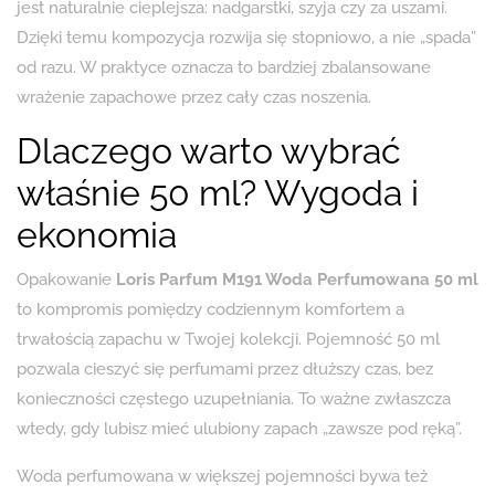
jest naturalnie cieplejsza: nadgarstki, szyja czy za uszami.
Dzięki temu kompozycja rozwija się stopniowo, a nie „spada”
od razu. W praktyce oznacza to bardziej zbalansowane
wrażenie zapachowe przez cały czas noszenia.
Dlaczego warto wybrać
właśnie 50 ml? Wygoda i
ekonomia
Opakowanie
Loris Parfum M191 Woda Perfumowana 50 ml
to kompromis pomiędzy codziennym komfortem a
trwałością zapachu w Twojej kolekcji. Pojemność 50 ml
pozwala cieszyć się perfumami przez dłuższy czas, bez
konieczności częstego uzupełniania. To ważne zwłaszcza
wtedy, gdy lubisz mieć ulubiony zapach „zawsze pod ręką”.
Woda perfumowana w większej pojemności bywa też