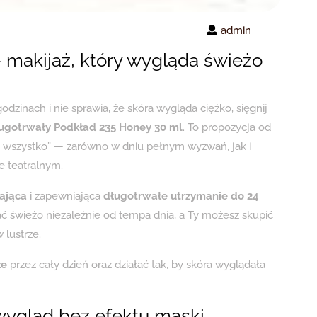
admin
— makijaż, który wygląda świeżo
godzinach i nie sprawia, że skóra wygląda ciężko, sięgnij
 Długotrwały Podkład 235 Honey 30 ml
. To propozycja od
na wszystko” — zarówno w dniu pełnym wyzwań, jak i
e teatralnym.
ająca
i zapewniająca
długotrwałe utrzymanie do 24
ć świeżo niezależnie od tempa dnia, a Ty możesz skupić
 lustrze.
ze
przez cały dzień oraz działać tak, by skóra wyglądała
 wygląd bez efektu maski