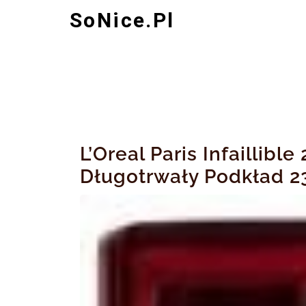
Skip
SoNice.pl
to
content
L’Oreal Paris Infaillibl
Długotrwały Podkład 2