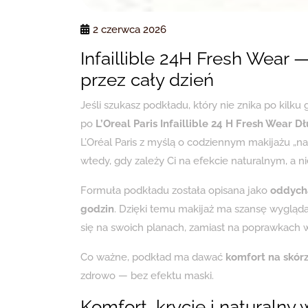
2 czerwca 2026
Infaillible 24H Fresh Wear 
przez cały dzień
Jeśli szukasz podkładu, który nie znika po kilku 
po
L’Oreal Paris Infaillible 24 H Fresh Wear
L’Oréal Paris z myślą o codziennym makijażu „
wtedy, gdy zależy Ci na efekcie naturalnym, a ni
Formuła podkładu została opisana jako
oddych
godzin
. Dzięki temu makijaż ma szansę wygląda
się na swoich planach, zamiast na poprawkach w
Co ważne, podkład ma dawać
komfort na skór
zdrowo — bez efektu maski.
Komfort, krycie i naturalny