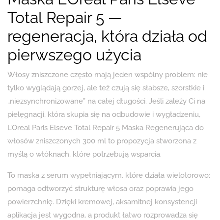
Total Repair 5 —
regeneracja, która działa od
pierwszego użycia
Włosy zniszczone często mają jeden wspólny problem: nie
tylko wyglądają gorzej, ale też czują się słabsze, szorstkie i
„niezsynchronizowane” na całej długości. Jeśli zależy Ci na
pielęgnacji, która skupia się na odbudowie i wygładzeniu,
L’Oreal Paris Elseve Total Repair 5 Maska Regenerująca do
włosów zniszczonych 300 ml to propozycja stworzona z
myślą o włóknach, które potrzebują wsparcia.
To maska z serum wypełniającym, które działa wielotorowo:
pomaga odtworzyć strukturę włosa oraz poprawia jego
powierzchnię. Dzięki kremowej, aksamitnej konsystencji
aplikacja jest wygodna, a produkt łatwo rozprowadza się