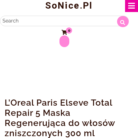
SoNice.pl
Skip
to
content
Search
0
L’Oreal Paris Elseve Total
Repair 5 Maska
Regenerująca do włosów
zniszczonych 300 ml