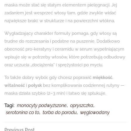
maska może stać się stałym elementem pielęgnacji. Jej
zadaniem jest wesprzeć włosy tam, gdzie zwykle widać
największe braki: w strukturze i na powierzchni włókna.
Wygładzający charakter formuły pomaga, gdy włosy są
trudne do rozczesania i podatne na puszenie. Dodatkowo
obecność pro-keratyny i ceramidu w serum wypełniającym
wpisuje się w potrzeby włosów, które potrzebują odbudowy
oraz uczucia „dociążenia” i sprężystości po myciu.
To także dobry wybór, gdy chcesz poprawić
miękkość
,
witalność
i
połysk
bez komplikowania codziennej rutyny —
maska działa szybko (2–3 min) i łatwo się spłukuje.
Tagi:
monocyty podwyższone
,
opryszczka
,
serotonina co to
,
torba do porodu
,
węglowodany
Previous
Previous Post