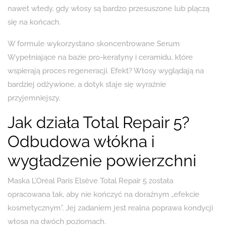
nawet wtedy, gdy włosy są bardzo przesuszone lub plączą
się na końcach.
W formule wykorzystano skoncentrowane Serum
Wypełniające na bazie pro-keratyny i ceramidu, które
wspierają proces regeneracji. Efekt? Włosy wyglądają na
bardziej odżywione, a dotyk staje się wyraźnie
przyjemniejszy.
Jak działa Total Repair 5?
Odbudowa włókna i
wygładzenie powierzchni
Maska L’Oréal Paris Elsève Total Repair 5 została
opracowana tak, aby nie kończyć na doraźnym „efekcie
kosmetycznym”. Jej zadaniem jest realna poprawa kondycji
włosa na dwóch poziomach.