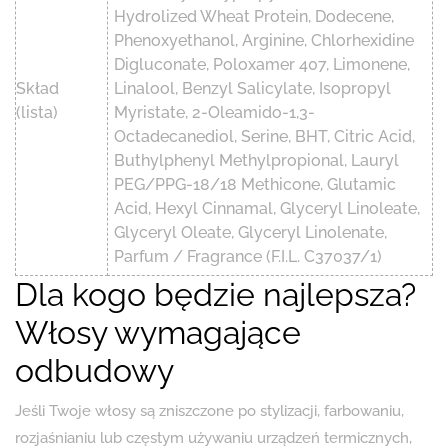
Hydrolized Wheat Protein, Dodecene,
Phenoxyethanol, Arginine, Chlorhexidine
Digluconate, Poloxamer 407, Limonene,
Skład
Linalool, Benzyl Salicylate, Isopropyl
(lista)
Myristate, 2-Oleamido-1,3-
Octadecanediol, Serine, BHT, Citric Acid,
Buthylphenyl Methylpropional, Lauryl
PEG/PPG-18/18 Methicone, Glutamic
Acid, Hexyl Cinnamal, Glyceryl Linoleate,
Glyceryl Oleate, Glyceryl Linolenate,
Parfum / Fragrance (F.I.L. C37037/1)
Dla kogo będzie najlepsza?
Włosy wymagające
odbudowy
Jeśli Twoje włosy są zniszczone po stylizacji, farbowaniu,
rozjaśnianiu lub częstym używaniu urządzeń termicznych,