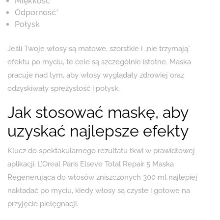
Miękkość
Odporność*
Połysk
Jeśli Twoje włosy są matowe, szorstkie i „nie trzymają”
efektu po myciu, te cele są szczególnie istotne. Maska
pracuje nad tym, aby włosy wyglądały zdrowiej oraz
odzyskiwały sprężystość i połysk.
Jak stosować maskę, aby
uzyskać najlepsze efekty
Klucz do spektakularnego rezultatu tkwi w prawidłowej
aplikacji. L’Oreal Paris Elseve Total Repair 5 Maska
Regenerująca do włosów zniszczonych 300 ml najlepiej
nakładać po myciu, kiedy włosy są czyste i gotowe na
przyjęcie pielęgnacji.