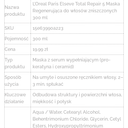
L’Oreal Paris Elseve Total Repair 5 Maska
Nazwa
Regenerująca do włosów zniszczonych
produktu
300 ml
SKU
15e63990a223
Pojemność
300 ml
Cena
19.99 zł
Typ
Maska z serum wypełniającym (pro-
produktu
keratyna i ceramid)
Sposób
Na umyte i osuszone ręcznikiem włosy, 2–
użycia
3 min, spłukać
Kluczowe
Odbudowa struktury i powierzchni włosa,
działanie
miękkość i połysk
Aqua / Water, Cetearyl Alcohol,
Behentrimonium Chloride, Glycerin, Cetyl
Esters, Hydroxypropyltrimonium