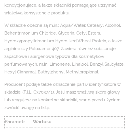
kondycjonujące, a także składniki pomagające utrzymać
właściwą konsystencję produktu.
W składzie obecne są m.in.: Aqua/Water, Cetearyl Alcohol,
Behentrimonium Chloride, Glycerin, Cetyl Esters,
Hydroxypropyltrimonium Hydrolized Wheat Protein, a także
arginine czy Poloxamer 407. Zawiera również substancje
zapachowe i alergenowe typowe dla kosmetyków
perfumowanych, m.in. Limonene, Linalool, Benzyl Salicylate,
Hexyl Cinnamal, Buthylphenyl Methylpropional.
Producent podaje także oznaczenie partii/identyfikatora w
składzie: (F.I.L. C37037/1). Jeśli masz wrażliwą skórę głowy
lub reagujesz na konkretne składniki, warto przed użyciem
zwrócić uwagę na listę.
Parametr
Wartość