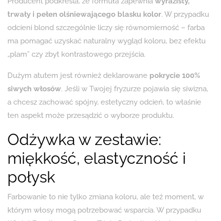
Producent podkreśla, że formuła zapewnia
wyrazisty,
trwały i pełen olśniewającego blasku kolor
. W przypadku
odcieni blond szczególnie liczy się równomierność – farba
ma pomagać uzyskać naturalny wygląd koloru, bez efektu
„plam” czy zbyt kontrastowego przejścia.
Dużym atutem jest również deklarowane
pokrycie 100%
siwych włosów
. Jeśli w Twojej fryzurze pojawia się siwizna,
a chcesz zachować spójny, estetyczny odcień, to właśnie
ten aspekt może przesądzić o wyborze produktu.
Odżywka w zestawie:
miękkość, elastyczność i
połysk
Farbowanie to nie tylko zmiana koloru, ale też moment, w
którym włosy mogą potrzebować wsparcia. W przypadku