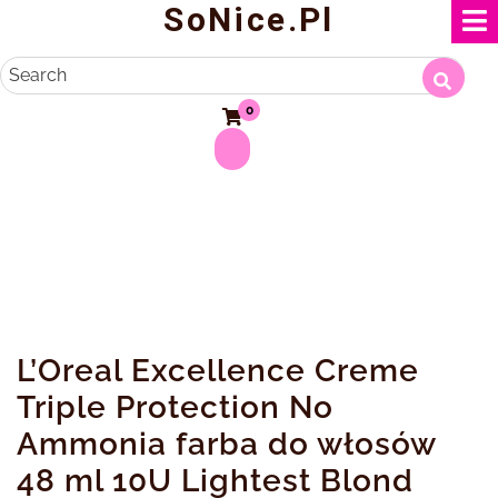
SoNice.pl
Skip
to
content
Search
0
L’Oreal Excellence Creme
Triple Protection No
Ammonia farba do włosów
48 ml 10U Lightest Blond