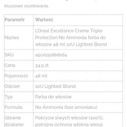
kluczowe oczekiwania.
Parametr
Wartość
L’Oreal Excellence Creme Triple
Nazwa
Protection No Ammonia farba do
włosów 48 ml 10U Lightest Blond
SKU
a5ce25d8ebd4
Cena
34.9 zł
Pojemność
48 ml
Odcień
10U Lightest Blond
Typ
Farba do włosów
Formuła
No Ammonia (bez amoniaku)
Główne
Pokrycie siwych włosów (100%),
działanie
potrójna ochrona włókna włosa