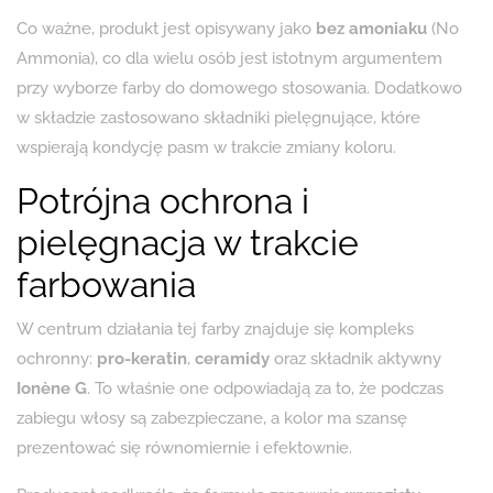
Co ważne, produkt jest opisywany jako
bez amoniaku
(No
Ammonia), co dla wielu osób jest istotnym argumentem
przy wyborze farby do domowego stosowania. Dodatkowo
w składzie zastosowano składniki pielęgnujące, które
wspierają kondycję pasm w trakcie zmiany koloru.
Potrójna ochrona i
pielęgnacja w trakcie
farbowania
W centrum działania tej farby znajduje się kompleks
ochronny:
pro-keratin
,
ceramidy
oraz składnik aktywny
Ionène G
. To właśnie one odpowiadają za to, że podczas
zabiegu włosy są zabezpieczane, a kolor ma szansę
prezentować się równomiernie i efektownie.