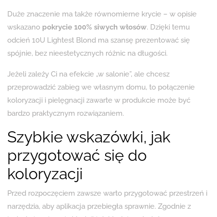
Duże znaczenie ma także równomierne krycie – w opisie
wskazano
pokrycie 100% siwych włosów
. Dzięki temu
odcień 10U Lightest Blond ma szansę prezentować się
spójnie, bez nieestetycznych różnic na długości.
Jeżeli zależy Ci na efekcie „w salonie”, ale chcesz
przeprowadzić zabieg we własnym domu, to połączenie
koloryzacji i pielęgnacji zawarte w produkcie może być
bardzo praktycznym rozwiązaniem.
Szybkie wskazówki, jak
przygotować się do
koloryzacji
Przed rozpoczęciem zawsze warto przygotować przestrzeń i
narzędzia, aby aplikacja przebiegła sprawnie. Zgodnie z