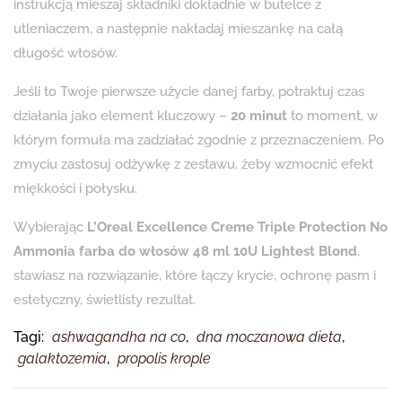
instrukcją mieszaj składniki dokładnie w butelce z
utleniaczem, a następnie nakładaj mieszankę na całą
długość włosów.
Jeśli to Twoje pierwsze użycie danej farby, potraktuj czas
działania jako element kluczowy –
20 minut
to moment, w
którym formuła ma zadziałać zgodnie z przeznaczeniem. Po
zmyciu zastosuj odżywkę z zestawu, żeby wzmocnić efekt
miękkości i połysku.
Wybierając
L’Oreal Excellence Creme Triple Protection No
Ammonia farba do włosów 48 ml 10U Lightest Blond
,
stawiasz na rozwiązanie, które łączy krycie, ochronę pasm i
estetyczny, świetlisty rezultat.
Tagi:
ashwagandha na co
,
dna moczanowa dieta
,
galaktozemia
,
propolis krople