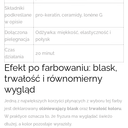
Składniki
podkreślane
pro-keratin, ceramidy, Ionène G
w opisie
Dołączona
Odżywka: miękkość, elastyczność i
pielęgnacja
połysk
Czas
20 minut
działania
Efekt po farbowaniu: blask,
trwałość i równomierny
wygląd
Jedną z największych korzyści płynących z wyboru tej farby
jest deklarowany
olśniewający blask
oraz
trwałość koloru
.
W praktyce oznacza to, że fryzura ma wyglądać świeżo
dłużej, a kolor pozostaje wyrazisty.