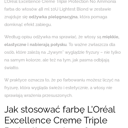
L’Oréal Excellence Creme Triple Protection No Ammonia
farba do włosów 48 ml 10U Lightest Blond w zestawie
znajduje się
odżywka pielęgnacyjna
, która pomaga
domknąć efekt zabiegu.
Według opisu odżywka ma sprawiać, że włosy są
miękkie,
elastyczne i nabierają połysku
. To ważne zwłaszcza dla
osób, które zależą na „żywym” wyglądzie fryzury – nie tylko
na samym kolorze, ale też na tym, jak pasma odbijają
światło.
W praktyce oznacza to, że po farbowaniu możesz liczyć na
fryzurę, która wygląda świeżo i estetycznie, a włosy nie
sprawiają wrażenia przesuszonych.
Jak stosować farbę L’Oréal
Excellence Creme Triple