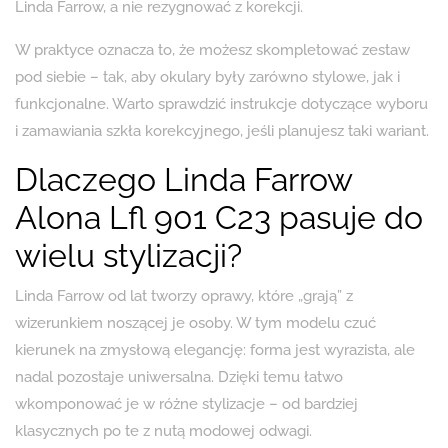
Linda Farrow, a nie rezygnować z korekcji.
W praktyce oznacza to, że możesz skompletować zestaw
pod siebie – tak, aby okulary były zarówno stylowe, jak i
funkcjonalne. Warto sprawdzić instrukcje dotyczące wyboru
i zamawiania szkła korekcyjnego, jeśli planujesz taki wariant.
Dlaczego Linda Farrow
Alona Lfl 901 C23 pasuje do
wielu stylizacji?
Linda Farrow od lat tworzy oprawy, które „grają” z
wizerunkiem noszącej je osoby. W tym modelu czuć
kierunek na zmysłową elegancję: forma jest wyrazista, ale
nadal pozostaje uniwersalna. Dzięki temu łatwo
wkomponować je w różne stylizacje – od bardziej
klasycznych po te z nutą modowej odwagi.