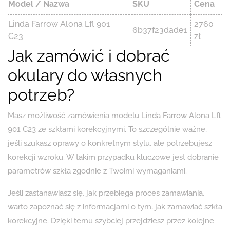
Model / Nazwa
SKU
Cena
Linda Farrow Alona Lfl 901
2760
6b37f23dade1
C23
zł
Jak zamówić i dobrać
okulary do własnych
potrzeb?
Masz możliwość zamówienia modelu Linda Farrow Alona Lfl
901 C23 ze szkłami korekcyjnymi. To szczególnie ważne,
jeśli szukasz oprawy o konkretnym stylu, ale potrzebujesz
korekcji wzroku. W takim przypadku kluczowe jest dobranie
parametrów szkła zgodnie z Twoimi wymaganiami.
Jeśli zastanawiasz się, jak przebiega proces zamawiania,
warto zapoznać się z informacjami o tym, jak zamawiać szkła
korekcyjne. Dzięki temu szybciej przejdziesz przez kolejne