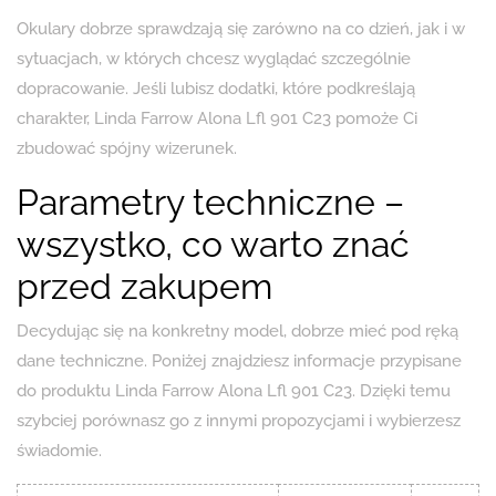
Okulary dobrze sprawdzają się zarówno na co dzień, jak i w
sytuacjach, w których chcesz wyglądać szczególnie
dopracowanie. Jeśli lubisz dodatki, które podkreślają
charakter, Linda Farrow Alona Lfl 901 C23 pomoże Ci
zbudować spójny wizerunek.
Parametry techniczne –
wszystko, co warto znać
przed zakupem
Decydując się na konkretny model, dobrze mieć pod ręką
dane techniczne. Poniżej znajdziesz informacje przypisane
do produktu Linda Farrow Alona Lfl 901 C23. Dzięki temu
szybciej porównasz go z innymi propozycjami i wybierzesz
świadomie.