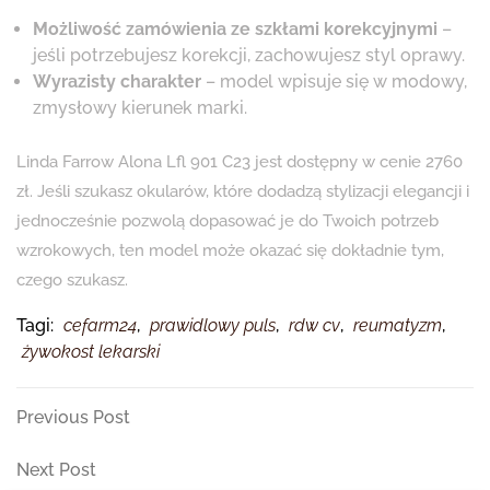
Możliwość zamówienia ze szkłami korekcyjnymi
–
jeśli potrzebujesz korekcji, zachowujesz styl oprawy.
Wyrazisty charakter
– model wpisuje się w modowy,
zmysłowy kierunek marki.
Linda Farrow Alona Lfl 901 C23 jest dostępny w cenie 2760
zł. Jeśli szukasz okularów, które dodadzą stylizacji elegancji i
jednocześnie pozwolą dopasować je do Twoich potrzeb
wzrokowych, ten model może okazać się dokładnie tym,
czego szukasz.
Tagi:
cefarm24
,
prawidlowy puls
,
rdw cv
,
reumatyzm
,
żywokost lekarski
Nawigacja
Previous
Previous Post
Post
wpisu
Next
Next Post