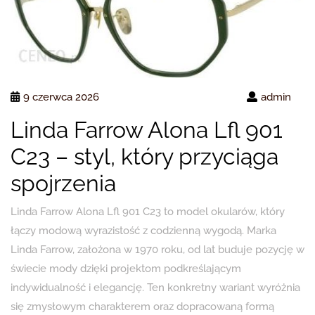
9 czerwca 2026
admin
Linda Farrow Alona Lfl 901
C23 – styl, który przyciąga
spojrzenia
Linda Farrow Alona Lfl 901 C23 to model okularów, który
łączy modową wyrazistość z codzienną wygodą. Marka
Linda Farrow, założona w 1970 roku, od lat buduje pozycję w
świecie mody dzięki projektom podkreślającym
indywidualność i elegancję. Ten konkretny wariant wyróżnia
się zmysłowym charakterem oraz dopracowaną formą