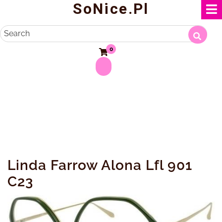
SoNice.pl
Skip
to
content
Search
0
Linda Farrow Alona Lfl 901
C23