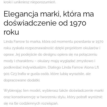
kroki i unikniesz nieporozumień.
Elegancja marki, która ma
doświadczenie od 1970
roku
Linda Farrow to marka, która od momentu powstania w 1970
roku zyskała rozpoznawalność dzięki projektom okularów i
opraw. Jej podejście do designu opiera się na połączeniu
mody i charakteru – okulary mają wyglądać zmysłowo i
podkreślać indywidualizm. Dlatego Linda Farrow Alona Lfl
901 C23 trafia w gusta osób, które lubią wyraziste, ale
dopracowane dodatki.
Wybierając ten model, wybierasz także doświadczenie marki
oraz konsekwencję w tworzeniu stylu, który potrafi wyróżnić
się na tle codziennych rozwiązań.