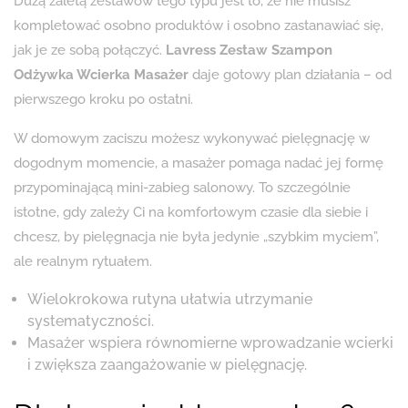
Dużą zaletą zestawów tego typu jest to, że nie musisz
kompletować osobno produktów i osobno zastanawiać się,
jak je ze sobą połączyć.
Lavress Zestaw Szampon
Odżywka Wcierka Masażer
daje gotowy plan działania – od
pierwszego kroku po ostatni.
W domowym zaciszu możesz wykonywać pielęgnację w
dogodnym momencie, a masażer pomaga nadać jej formę
przypominającą mini-zabieg salonowy. To szczególnie
istotne, gdy zależy Ci na komfortowym czasie dla siebie i
chcesz, by pielęgnacja nie była jedynie „szybkim myciem”,
ale realnym rytuałem.
Wielokrokowa rutyna ułatwia utrzymanie
systematyczności.
Masażer wspiera równomierne wprowadzanie wcierki
i zwiększa zaangażowanie w pielęgnację.