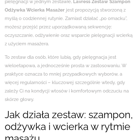
pielęgnacji w jednym zestawie,
Lavress Zestaw Szampon
Odżywka Wcierka Masażer
jest propozycją stworzoną z
myślą o codziennej rutynie. Zamiast działać „po omacku”,
możesz przejść przez uporządkowaną sekwencję:
oczyszczanie, odżywienie oraz wsparcie pielęgnacji wcierką
z użyciem masażera.
To zestaw dla osób, które lubią, gdy pielęgnacja jest
wieloetapowa, a jednocześnie prosta w zastosowaniu. W
praktyce oznacza to mniej przypadkowych wyborów, a
więcej regularności – kluczowej szczególnie wtedy, gdy
zależy Ci na kondycji włosów i komfortowym odczuciu na
skórze głowy.
Jak działa zestaw: szampon,
odżywka i wcierka w rytmie
masażu