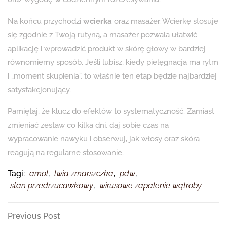
Na końcu przychodzi
wcierka
oraz masażer. Wcierkę stosuje
się zgodnie z Twoją rutyną, a masażer pozwala ułatwić
aplikację i wprowadzić produkt w skórę głowy w bardziej
równomierny sposób. Jeśli lubisz, kiedy pielęgnacja ma rytm
i „moment skupienia”, to właśnie ten etap będzie najbardziej
satysfakcjonujący.
Pamiętaj, że klucz do efektów to systematyczność. Zamiast
zmieniać zestaw co kilka dni, daj sobie czas na
wypracowanie nawyku i obserwuj, jak włosy oraz skóra
reagują na regularne stosowanie.
Tagi:
amol
,
lwia zmarszczka
,
pdw
,
stan przedrzucawkowy
,
wirusowe zapalenie wątroby
Nawigacja
Previous
Previous Post