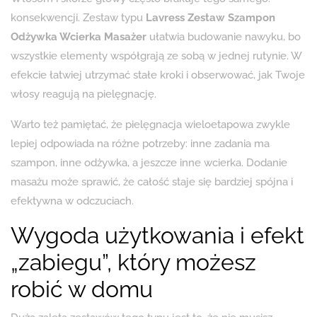
konsekwencji. Zestaw typu
Lavress Zestaw Szampon
Odżywka Wcierka Masażer
ułatwia budowanie nawyku, bo
wszystkie elementy współgrają ze sobą w jednej rutynie. W
efekcie łatwiej utrzymać stałe kroki i obserwować, jak Twoje
włosy reagują na pielęgnację.
Warto też pamiętać, że pielęgnacja wieloetapowa zwykle
lepiej odpowiada na różne potrzeby: inne zadania ma
szampon, inne odżywka, a jeszcze inne wcierka. Dodanie
masażu może sprawić, że całość staje się bardziej spójna i
efektywna w odczuciach.
Wygoda użytkowania i efekt
„zabiegu”, który możesz
robić w domu