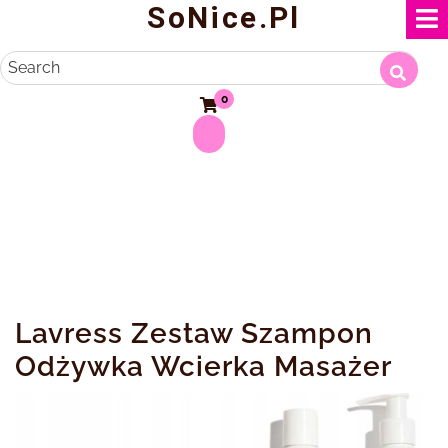
SoNice.pl
Skip
to
content
Search
0
Lavress Zestaw Szampon
Odżywka Wcierka Masażer