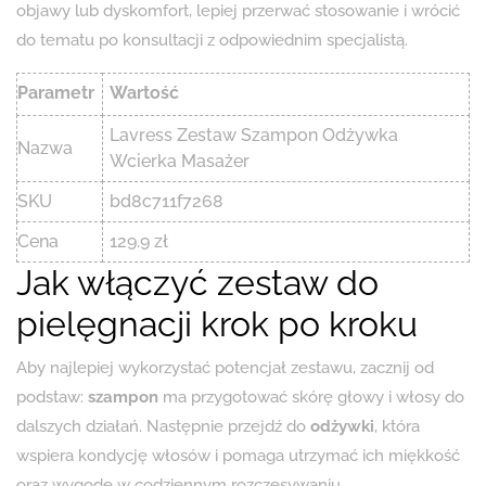
objawy lub dyskomfort, lepiej przerwać stosowanie i wrócić
do tematu po konsultacji z odpowiednim specjalistą.
Parametr
Wartość
Lavress Zestaw Szampon Odżywka
Nazwa
Wcierka Masażer
SKU
bd8c711f7268
Cena
129.9 zł
Jak włączyć zestaw do
pielęgnacji krok po kroku
Aby najlepiej wykorzystać potencjał zestawu, zacznij od
podstaw:
szampon
ma przygotować skórę głowy i włosy do
dalszych działań. Następnie przejdź do
odżywki
, która
wspiera kondycję włosów i pomaga utrzymać ich miękkość
oraz wygodę w codziennym rozczesywaniu.