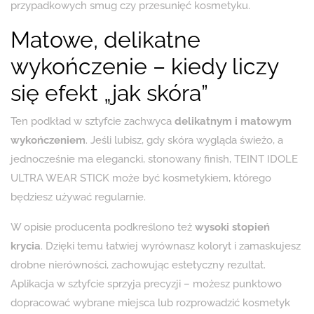
przypadkowych smug czy przesunięć kosmetyku.
Matowe, delikatne
wykończenie – kiedy liczy
się efekt „jak skóra”
Ten podkład w sztyfcie zachwyca
delikatnym i matowym
wykończeniem
. Jeśli lubisz, gdy skóra wygląda świeżo, a
jednocześnie ma elegancki, stonowany finish, TEINT IDOLE
ULTRA WEAR STICK może być kosmetykiem, którego
będziesz używać regularnie.
W opisie producenta podkreślono też
wysoki stopień
krycia
. Dzięki temu łatwiej wyrównasz koloryt i zamaskujesz
drobne nierówności, zachowując estetyczny rezultat.
Aplikacja w sztyfcie sprzyja precyzji – możesz punktowo
dopracować wybrane miejsca lub rozprowadzić kosmetyk