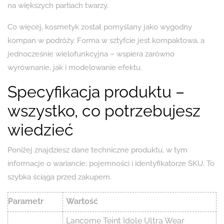
na większych partiach twarzy.
Co więcej, kosmetyk został pomyślany jako wygodny
kompan w podróży. Forma w sztyfcie jest kompaktowa, a
jednocześnie wielofunkcyjna – wspiera zarówno
wyrównanie, jak i modelowanie efektu.
Specyfikacja produktu –
wszystko, co potrzebujesz
wiedzieć
Poniżej znajdziesz dane techniczne produktu, w tym
informacje o wariancie, pojemności i identyfikatorze SKU. To
szybka ściąga przed zakupem.
Parametr
Wartość
Lancome Teint Idole Ultra Wear