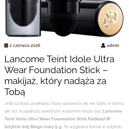
2 czerwca 2026
admin
Lancome Teint Idole Ultra
Wear Foundation Stick –
makijaż, który nadąża za
Tobą
Jeśli szukasz podkładu, który sprawdza się nie tylko w domu,
ale też w podróży, świetnym wyborem może być
Lancome
Teint Idole Ultra Wear Foundation Stick Podkład W
Sztyfcie 005 Beige Ivory 9 g
. To wygodna forma w sztyfcie,