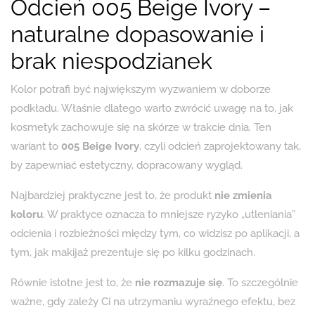
Odcień 005 Beige Ivory –
naturalne dopasowanie i
brak niespodzianek
Kolor potrafi być największym wyzwaniem w doborze
podkładu. Właśnie dlatego warto zwrócić uwagę na to, jak
kosmetyk zachowuje się na skórze w trakcie dnia. Ten
wariant to
005 Beige Ivory
, czyli odcień zaprojektowany tak,
by zapewniać estetyczny, dopracowany wygląd.
Najbardziej praktyczne jest to, że produkt
nie zmienia
koloru
. W praktyce oznacza to mniejsze ryzyko „utleniania”
odcienia i rozbieżności między tym, co widzisz po aplikacji, a
tym, jak makijaż prezentuje się po kilku godzinach.
Równie istotne jest to, że
nie rozmazuje się
. To szczególnie
ważne, gdy zależy Ci na utrzymaniu wyraźnego efektu, bez