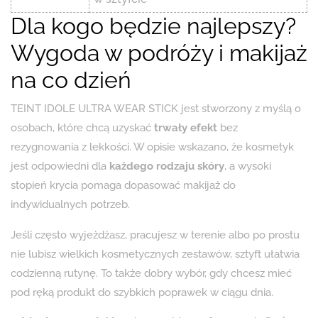
Dla kogo będzie najlepszy?
Wygoda w podróży i makijaż
na co dzień
TEINT IDOLE ULTRA WEAR STICK jest stworzony z myślą o
osobach, które chcą uzyskać
trwały efekt
bez
rezygnowania z lekkości. W opisie wskazano, że kosmetyk
jest odpowiedni dla
każdego rodzaju skóry
, a wysoki
stopień krycia pomaga dopasować makijaż do
indywidualnych potrzeb.
Jeśli często wyjeżdżasz, pracujesz w terenie albo po prostu
nie lubisz wielkich kosmetycznych zestawów, sztyft ułatwia
codzienną rutynę. To także dobry wybór, gdy chcesz mieć
pod ręką produkt do szybkich poprawek w ciągu dnia.