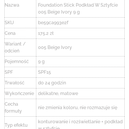
Nazwa
Foundation Stick Podkład W Sztyfcie
005 Beige Ivory 9 g
SKU
be59ca993e2f
Cena
175.2 zł
Wariant /
005 Beige Ivory
odcień
Pojemność
9 g
SPF
SPF15
Trwałość
do 24 godzin
Wykończenie
delikatne, matowe
Cecha
nie zmienia koloru, nie rozmazuje się
formuły
konturowanie i rozświetlanie + podkład
Typ efektu
w sztyfcie