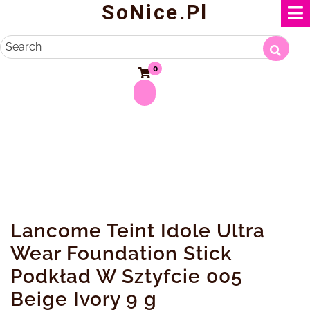
SoNice.pl
Skip
to
content
Search
0
Lancome Teint Idole Ultra
Wear Foundation Stick
Podkład W Sztyfcie 005
Beige Ivory 9 g