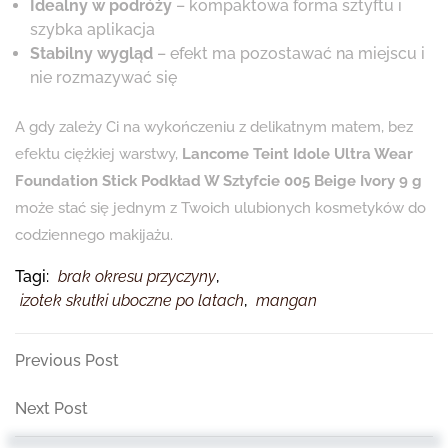
Idealny w podróży
– kompaktowa forma sztyftu i
szybka aplikacja
Stabilny wygląd
– efekt ma pozostawać na miejscu i
nie rozmazywać się
A gdy zależy Ci na wykończeniu z delikatnym matem, bez
efektu ciężkiej warstwy,
Lancome Teint Idole Ultra Wear
Foundation Stick Podkład W Sztyfcie 005 Beige Ivory 9 g
może stać się jednym z Twoich ulubionych kosmetyków do
codziennego makijażu.
Tagi:
brak okresu przyczyny
,
izotek skutki uboczne po latach
,
mangan
Nawigacja
Previous
Previous Post
Post
wpisu
Next
Next Post
Post