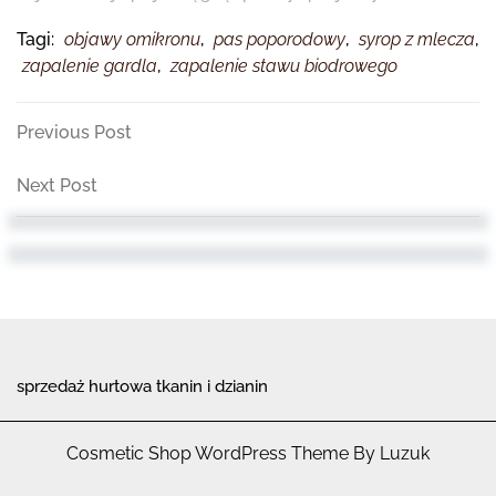
Tagi:
objawy omikronu
,
pas poporodowy
,
syrop z mlecza
,
zapalenie gardla
,
zapalenie stawu biodrowego
Nawigacja
Previous
Previous Post
Post
wpisu
Next
Next Post
Post
sprzedaż hurtowa tkanin i dzianin
Cosmetic Shop WordPress Theme By Luzuk