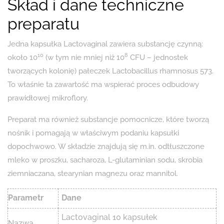
Skład i dane techniczne
preparatu
Jedna kapsułka Lactovaginal zawiera substancję czynną:
10
8
około 10
(w tym nie mniej niż 10
CFU – jednostek
tworzących kolonię) pałeczek Lactobacillus rhamnosus 573.
To właśnie ta zawartość ma wspierać proces odbudowy
prawidłowej mikroflory.
Preparat ma również substancje pomocnicze, które tworzą
nośnik i pomagają w właściwym podaniu kapsułki
dopochwowo. W składzie znajdują się m.in. odtłuszczone
mleko w proszku, sacharoza, L-glutaminian sodu, skrobia
ziemniaczana, stearynian magnezu oraz mannitol.
Parametr
Dane
Lactovaginal 10 kapsułek
Nazwa