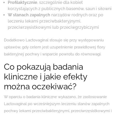
Profilaktycznie
, szczególnie dla kobiet
korzystających z publicznych basenów, saun i siłowni
W stanach zapalnych
narządów rodnych oraz po
leczeniu lekami przeciwbakteryjnymi,
przeciwrzęsistkowymi lub przeciwgrzybiczymi
Dodatkowo Lactovaginal stosuje się przy występowaniu
upławów, gdy celem jest uzupełnienie prawidłowej flory
bakteryjnej pochwy i wsparcie powrotu do równowagi.
Co pokazują badania
kliniczne i jakie efekty
można oczekiwać?
W oparciu o badania kliniczne wykazano, że zastosowanie
Lactovaginal po wcześniejszym leczeniu stanów zapalnych
pochwy lekami przeciwbakteryjnymi, przeciwrzęsistkowymi i