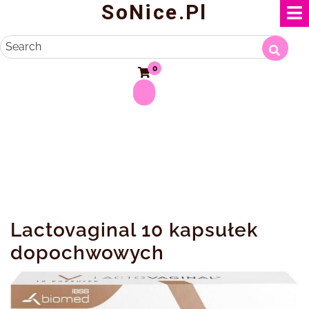
SoNice.pl
Skip
to
content
Search
0
Lactovaginal 10 kapsułek
dopochwowych