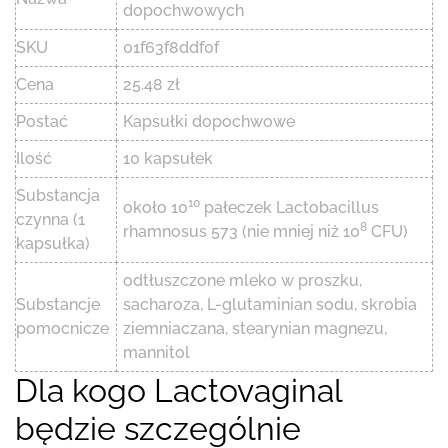
dopochwowych
SKU
01f63f8ddf0f
Cena
25.48 zł
Postać
Kapsułki dopochwowe
Ilość
10 kapsułek
Substancja
10
około 10
pałeczek Lactobacillus
czynna (1
8
rhamnosus 573 (nie mniej niż 10
CFU)
kapsułka)
odtłuszczone mleko w proszku,
Substancje
sacharoza, L-glutaminian sodu, skrobia
pomocnicze
ziemniaczana, stearynian magnezu,
mannitol
Dla kogo Lactovaginal
będzie szczególnie