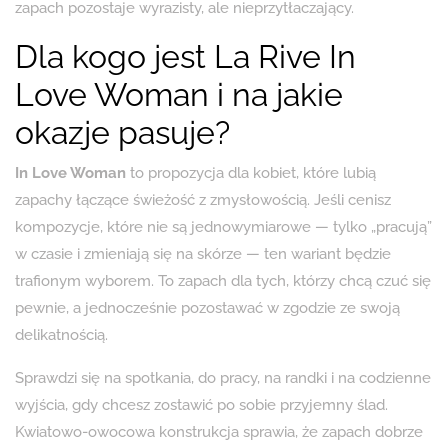
zapach pozostaje wyrazisty, ale nieprzytłaczający.
Dla kogo jest La Rive In
Love Woman i na jakie
okazje pasuje?
In Love Woman
to propozycja dla kobiet, które lubią
zapachy łączące świeżość z zmysłowością. Jeśli cenisz
kompozycje, które nie są jednowymiarowe — tylko „pracują”
w czasie i zmieniają się na skórze — ten wariant będzie
trafionym wyborem. To zapach dla tych, którzy chcą czuć się
pewnie, a jednocześnie pozostawać w zgodzie ze swoją
delikatnością.
Sprawdzi się na spotkania, do pracy, na randki i na codzienne
wyjścia, gdy chcesz zostawić po sobie przyjemny ślad.
Kwiatowo-owocowa konstrukcja sprawia, że zapach dobrze