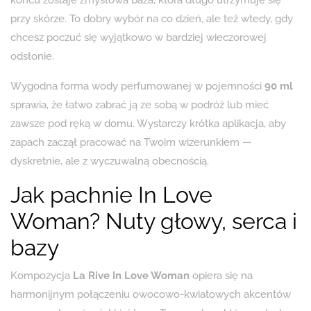
końcu zostaje zmysłowa baza, która długo utrzymuje się
przy skórze. To dobry wybór na co dzień, ale też wtedy, gdy
chcesz poczuć się wyjątkowo w bardziej wieczorowej
odsłonie.
Wygodna forma wody perfumowanej w pojemności
90 ml
sprawia, że łatwo zabrać ją ze sobą w podróż lub mieć
zawsze pod ręką w domu. Wystarczy krótka aplikacja, aby
zapach zaczął pracować na Twoim wizerunkiem —
dyskretnie, ale z wyczuwalną obecnością.
Jak pachnie In Love
Woman? Nuty głowy, serca i
bazy
Kompozycja
La Rive In Love Woman
opiera się na
harmonijnym połączeniu owocowo-kwiatowych akcentów