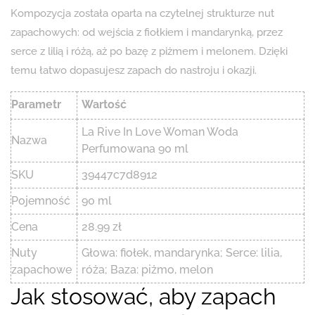
Kompozycja została oparta na czytelnej strukturze nut
zapachowych: od wejścia z fiołkiem i mandarynką, przez
serce z lilią i różą, aż po bazę z piżmem i melonem. Dzięki
temu łatwo dopasujesz zapach do nastroju i okazji.
Parametr
Wartość
La Rive In Love Woman Woda
Nazwa
Perfumowana 90 ml
SKU
39447c7d8912
Pojemność
90 ml
Cena
28.99 zł
Nuty
Głowa: fiołek, mandarynka; Serce: lilia,
zapachowe
róża; Baza: piżmo, melon
Jak stosować, aby zapach