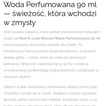
Woda Perfumowana 90 ml
— świeżość, która wchodzi
w zmysły
Jeśli szukasz zapachu, który potrafi jednocześnie rozbudzić i
otulić,
La Rive In Love Woman Woda Perfumowana 90 ml
jest propozycją stworzoną właśnie dla Ciebie. To
kompozycja, która roznieca wrażenie lekkości, a zarazem
dodaje głębi — takiej, która nie znika po pierwszym
psiknięciu. Wrażenie świeżości łączy się tu z kobiecą
zmysłowością, podkreślając indywidualność i podążanie za
własnym stylem.
Zapach został zbudowany warstwowo, dzięki czemu jego
charakter rozwija się w czasie. Najpierw czujesz wyraziste
akcenty, potem przychodzi miękkie, kwiatowe serce, a na