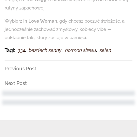
rutyny zapachowej.
Wybierz
In Love Woman
, gdy chcesz poczuć świeżość, a
jednocześnie zachować zmysłowy, kobiecy vibe —
dokładnie taki, który zostaje w pamięci.
Tagi:
334
,
bezdech senny
,
hormon stresu
,
selen
Nawigacja
Previous
Previous Post
Post
wpisu
Next
Next Post
Post