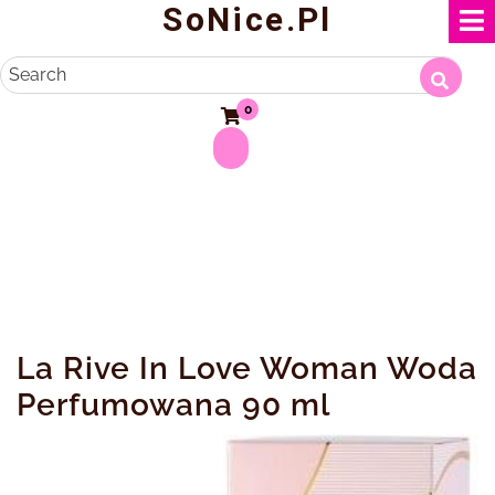
SoNice.pl
Skip
to
content
Search
0
La Rive In Love Woman Woda
Perfumowana 90 ml