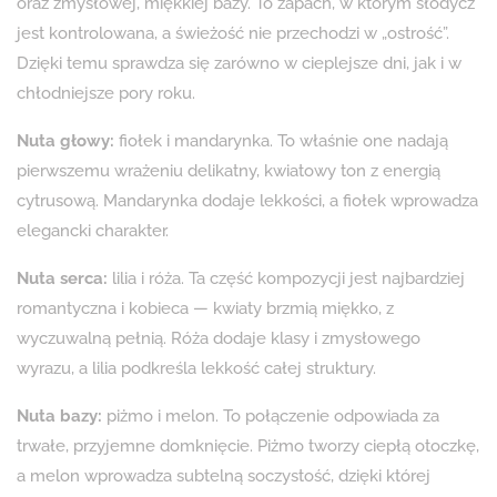
oraz zmysłowej, miękkiej bazy. To zapach, w którym słodycz
jest kontrolowana, a świeżość nie przechodzi w „ostrość”.
Dzięki temu sprawdza się zarówno w cieplejsze dni, jak i w
chłodniejsze pory roku.
Nuta głowy:
fiołek i mandarynka. To właśnie one nadają
pierwszemu wrażeniu delikatny, kwiatowy ton z energią
cytrusową. Mandarynka dodaje lekkości, a fiołek wprowadza
elegancki charakter.
Nuta serca:
lilia i róża. Ta część kompozycji jest najbardziej
romantyczna i kobieca — kwiaty brzmią miękko, z
wyczuwalną pełnią. Róża dodaje klasy i zmysłowego
wyrazu, a lilia podkreśla lekkość całej struktury.
Nuta bazy:
piżmo i melon. To połączenie odpowiada za
trwałe, przyjemne domknięcie. Piżmo tworzy ciepłą otoczkę,
a melon wprowadza subtelną soczystość, dzięki której