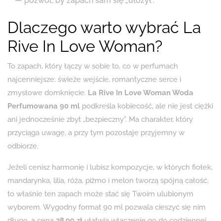
— pozwól, by zapach sam się „ułożył”.
Dlaczego warto wybrać La
Rive In Love Woman?
To zapach, który łączy w sobie to, co w perfumach
najcenniejsze: świeże wejście, romantyczne serce i
zmysłowe domknięcie.
La Rive In Love Woman Woda
Perfumowana 90 ml
podkreśla kobiecość, ale nie jest ciężki
ani jednocześnie zbyt „bezpieczny”. Ma charakter, który
przyciąga uwagę, a przy tym pozostaje przyjemny w
odbiorze.
Jeżeli cenisz harmonię i lubisz kompozycje, w których fiołek,
mandarynka, lilia, róża, piżmo i melon tworzą spójną całość,
to właśnie ten zapach może stać się Twoim ulubionym
wyborem. Wygodny format 90 ml pozwala cieszyć się nim
długo, a cena
28.99 zł
ułatwia włączenie go do codziennej