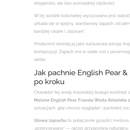
elegancko, ale bez przesadnej ciężkości.
W tej wodzie kolońskiej wyczuwalna jest radoś
układa się w spójny, warstwowy zapach: od pier
bardziej ciepłe i „bazowe”.
Producent określa ją jako luksusową wersję inspi
kompozycji. Zapach ma w sobie coś z porannego
siebie.
Jak pachnie English Pear &
po kroku
Charakter tej wody kolońskiej buduje kontrast:
Malone English Pear Freesia Woda Kolońska 
sytuacjach, gdy chcesz wyglądać i pachnieć szc
Głowa zapachu
to połączenie gruszki i melona. 
„przerysowane” — raczej przypomina naturalny