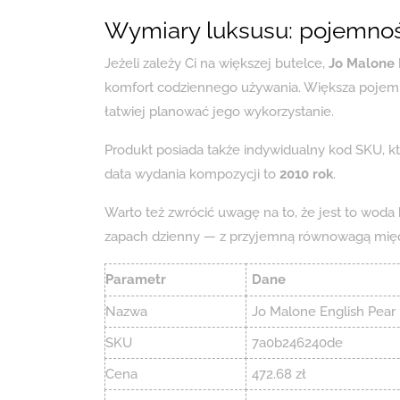
Wymiary luksusu: pojemność
Jeżeli zależy Ci na większej butelce,
Jo Malone 
komfort codziennego używania. Większa pojemn
łatwiej planować jego wykorzystanie.
Produkt posiada także indywidualny kod SKU, kt
data wydania kompozycji to
2010 rok
.
Warto też zwrócić uwagę na to, że jest to woda
zapach dzienny — z przyjemną równowagą mię
Parametr
Dane
Nazwa
Jo Malone English Pear
SKU
7a0b246240de
Cena
472.68 zł