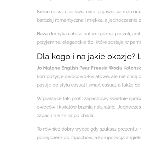
Serce
rozwija się kwiatowo: pojawia się róża or
bardziej romantyczna i miękka, a jednocześnie 
Baza
domyka całość nutami piżma, paczuli, ambr
przyjemne, eleganckie tło, które zostaje w pami
Dla kogo i na jakie okazje?
Jo Malone English Pear Freesia Woda Kolońs
kompozycje owocowo-kwiatowe, ale nie chcą ci
pasuje do stylu casual i smart casual, a także d
W praktyce taki profil zapachowy świetnie spraw
owoców i kwiatów brzmią naturalnie. Jednocześn
zapach nie znika po chwili.
To również dobry wybór, gdy szukasz prezentu: 
podejściem do zapachów, a kompozycja angielskie