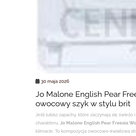
30 maja 2026
Jo Malone English Pear Fr
owocowy szyk w stylu brit
Jeśli lubisz zapachy, które zaczynają się świeżo
charakteru,
Jo Malone English Pear Freesia W
klimacie. To kompozycja owocowo-kwiatowa stw