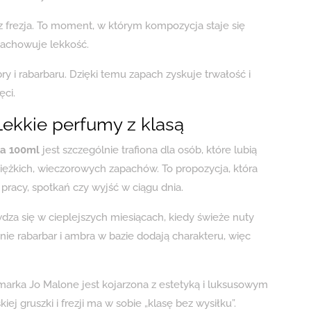
az frezja. To moment, w którym kompozycja staje się
zachowuje lekkość.
y i rabarbaru. Dzięki temu zapach zyskuje trwałość i
ęci.
 Lekkie perfumy z klasą
ka 100ml
jest szczególnie trafiona dla osób, które lubią
ężkich, wieczorowych zapachów. To propozycja, która
o pracy, spotkań czy wyjść w ciągu dnia.
dza się w cieplejszych miesiącach, kiedy świeże nuty
ie rabarbar i ambra w bazie dodają charakteru, więc
marka Jo Malone jest kojarzona z estetyką i luksusowym
j gruszki i frezji ma w sobie „klasę bez wysiłku”.