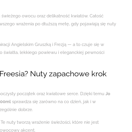
ć świeżego owocu oraz delikatność kwiatów. Całość
wszego wrażenia po dłuższą metę, gdy pojawiają się nuty
racji Angielskim Gruszką i Frezją — a to czuje się w
 światła, lekkiego powiewu i eleganckiej pewności
 Freesia? Nuty zapachowe krok
 soczysty początek oraz kwiatowe serce. Dzięki temu
Jo
100ml
sprawdza się zarówno na co dzień, jak i w
zególnie dobrze.
Te nuty tworzą wrażenie świeżości, które nie jest
, owocowy akcent.