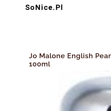
Skip
SoNice.pl
to
content
Jo Malone English Pea
100ml