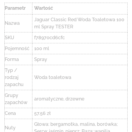
Parametr
Wartość
Jaguar Classic Red Woda Toaletowa 100
Nazwa
ml Spray TESTER
SKU
f78970cd6cfc
Pojemność
100 ml
Forma
Spray
Typ /
rodzaj
Woda toaletowa
zapachu
Grupy
aromatyczne, drzewne
zapachów
Cena
57.56 zł
Głowa: bergamotka, malina, borówka;
Nuty
Serce: jaśmin, pieprz; Baza: wanilia,