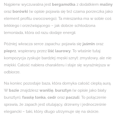
Najpierw wyczuwalna jest
bergamotka
z dodatkiem
maliny
oraz
borówki
(w opisie pojawia się też czarna porzeczka jako
element profilu owocowego). Ta mieszanka ma w sobie coś
lekkiego i orzeźwiającego – jak dobrze schłodzona
lemoniada, która od razu dodaje energii.
Później wkracza serce zapachu: pojawia się
jaśmin
oraz
pieprz
, wspierany przez
liść laurowy
. To właśnie tutaj
kompozycja zyskuje bardziej męski sznyt: zmysłowy, ale nie
miękki. Całość nabiera charakteru i staje się wyraźniejsza w
odbiorze.
Na koniec pozostaje baza, która domyka całość ciepłą aurą.
W
bazie
znajdziesz
wanilię
,
bursztyn
(w opisie jako biały
bursztyn),
fasolę tonka
,
cedr
oraz
paczuli
. To połączenie
sprawia, że zapach jest otulający, drzewny i jednocześnie
elegancki – taki, który długo utrzymuje się na skórze.