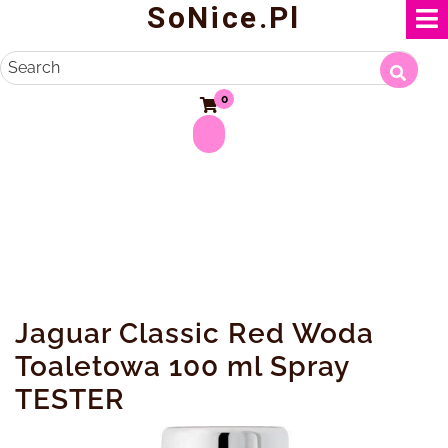
SoNice.pl
Skip
to
content
Search
0
Jaguar Classic Red Woda
Toaletowa 100 ml Spray
TESTER