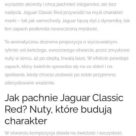
wyraziste akcenty i chcą pachnieć elegancko, ale bez
nadęcia. Jaguar Classic Red przywodzi na myśl charakter
marki – tak jak samochody Jaguar łączą styl z dynamiką, tak
ten zapach podkreśla nowoczesną męskość.
To aromatyczna, drzewna propozycja o wyczuwalnym
rytmie: od świeżego, owocowego otwarcia, przez zmysłowe
nuty w sercu, aż po ciepłą, trwałą bazę. W efekcie powstaje
zapach, który świetnie sprawdza się na co dzień i na
spotkania, kiedy chcesz zostawić po sobie przyjemne,
zdecydowane wrażenie.
Jak pachnie Jaguar Classic
Red? Nuty, które budują
charakter
W otwarciu kompozycja stawia na świeżość i soczystość.