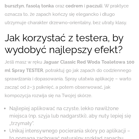
bursztyn
,
fasolą tonka
oraz
cedrem
i
paczuli
. W praktyce
oznacza to, że zapach kończy się elegancko i długo
utrzymuje charakter drzewno-orientalny, bez utraty klasy.
Jak korzystać z testera, by
wydobyć najlepszy efekt?
Jeśli masz w ręku
Jaguar Classic Red Woda Toaletowa 100
ml Spray TESTER
, potraktuj go jak zapach do codziennego
sprawdzania i dopasowania. Spray ułatwia aplikację – warto
zacząć od 2–3 psiknięć, a potem obserwować, jak
kompozycja rozwija się na Twojej skórze.
Najlepiej aplikować na czyste, lekko nawilżone
miejsca (np. szyja lub nadgarstki), aby nuty lepiej się
„trzymały”.
Unikaj intensywnego pocierania skóry po aplikacji –
to pomaga zachować naturalny rozkład zapachu.