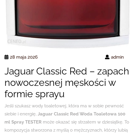
28 maja 2026
admin
Jaguar Classic Red – zapach
nowoczesnej męskości w
formie sprayu
Jeśli szukasz wody toaletowej, która ma w sobie pewność
siebie i energię,
Jaguar Classic Red Woda Toaletowa 100
ml Spray TESTER
może okazać się strzałem w dziesiątkę. To
kompozycja stworzona z myślą o mężczyznach, którzy lubią