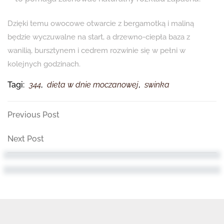
Dzięki temu owocowe otwarcie z bergamotką i maliną
będzie wyczuwalne na start, a drzewno-ciepła baza z
wanilią, bursztynem i cedrem rozwinie się w pełni w
kolejnych godzinach.
Tagi:
344
,
dieta w dnie moczanowej
,
swinka
Nawigacja
Previous
Previous Post
Post
wpisu
Next
Next Post
Post