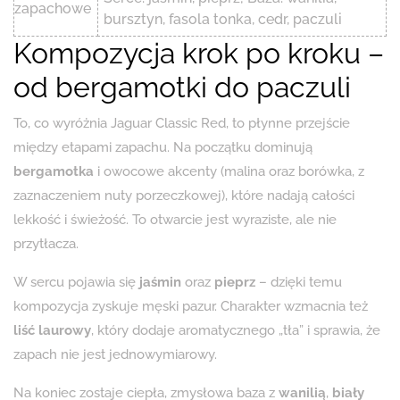
zapachowe
bursztyn, fasola tonka, cedr, paczuli
Kompozycja krok po kroku –
od bergamotki do paczuli
To, co wyróżnia Jaguar Classic Red, to płynne przejście
między etapami zapachu. Na początku dominują
bergamotka
i owocowe akcenty (malina oraz borówka, z
zaznaczeniem nuty porzeczkowej), które nadają całości
lekkość i świeżość. To otwarcie jest wyraziste, ale nie
przytłacza.
W sercu pojawia się
jaśmin
oraz
pieprz
– dzięki temu
kompozycja zyskuje męski pazur. Charakter wzmacnia też
liść laurowy
, który dodaje aromatycznego „tła” i sprawia, że
zapach nie jest jednowymiarowy.
Na koniec zostaje ciepła, zmysłowa baza z
wanilią
,
biały