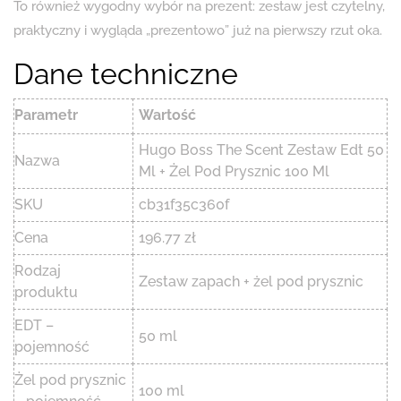
To również wygodny wybór na prezent: zestaw jest czytelny,
praktyczny i wygląda „prezentowo” już na pierwszy rzut oka.
Dane techniczne
Parametr
Wartość
Hugo Boss The Scent Zestaw Edt 50
Nazwa
Ml + Żel Pod Prysznic 100 Ml
SKU
cb31f35c360f
Cena
196.77 zł
Rodzaj
Zestaw zapach + żel pod prysznic
produktu
EDT –
50 ml
pojemność
Żel pod prysznic
100 ml