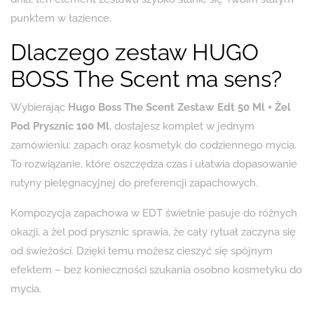
punktem w łazience.
Dlaczego zestaw HUGO
BOSS The Scent ma sens?
Wybierając
Hugo Boss The Scent Zestaw Edt 50 Ml + Żel
Pod Prysznic 100 Ml
, dostajesz komplet w jednym
zamówieniu: zapach oraz kosmetyk do codziennego mycia.
To rozwiązanie, które oszczędza czas i ułatwia dopasowanie
rutyny pielęgnacyjnej do preferencji zapachowych.
Kompozycja zapachowa w EDT świetnie pasuje do różnych
okazji, a żel pod prysznic sprawia, że cały rytuał zaczyna się
od świeżości. Dzięki temu możesz cieszyć się spójnym
efektem – bez konieczności szukania osobno kosmetyku do
mycia.