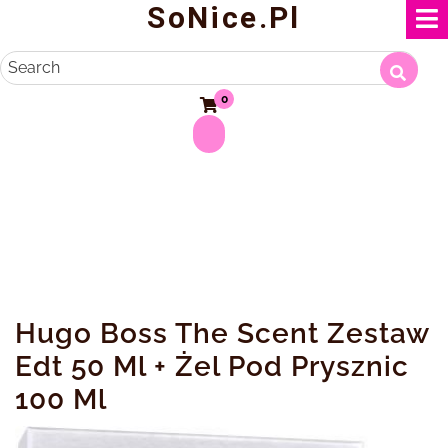
SoNice.pl
Skip
to
content
Search
0
Hugo Boss The Scent Zestaw
Edt 50 Ml + Żel Pod Prysznic
100 Ml