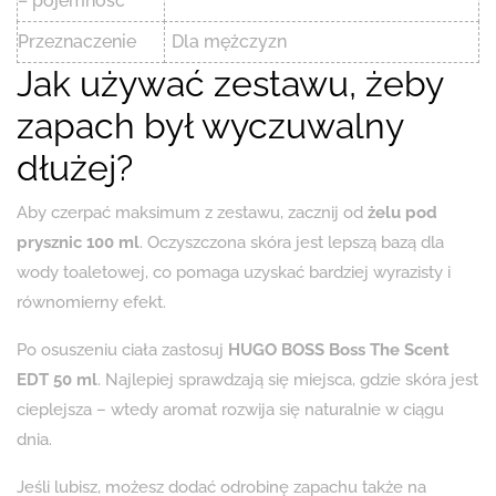
– pojemność
Przeznaczenie
Dla mężczyzn
Jak używać zestawu, żeby
zapach był wyczuwalny
dłużej?
Aby czerpać maksimum z zestawu, zacznij od
żelu pod
prysznic 100 ml
. Oczyszczona skóra jest lepszą bazą dla
wody toaletowej, co pomaga uzyskać bardziej wyrazisty i
równomierny efekt.
Po osuszeniu ciała zastosuj
HUGO BOSS Boss The Scent
EDT 50 ml
. Najlepiej sprawdzają się miejsca, gdzie skóra jest
cieplejsza – wtedy aromat rozwija się naturalnie w ciągu
dnia.
Jeśli lubisz, możesz dodać odrobinę zapachu także na