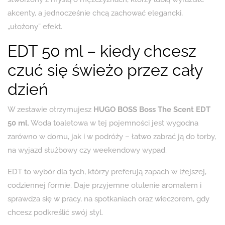
akcenty, a jednocześnie chcą zachować elegancki,
„ułożony” efekt.
EDT 50 ml – kiedy chcesz
czuć się świeżo przez cały
dzień
W zestawie otrzymujesz
HUGO BOSS Boss The Scent EDT
50 ml
. Woda toaletowa w tej pojemności jest wygodna
zarówno w domu, jak i w podróży – łatwo zabrać ją do torby,
na wyjazd służbowy czy weekendowy wypad.
EDT to wybór dla tych, którzy preferują zapach w lżejszej,
codziennej formie. Daje przyjemne otulenie aromatem i
sprawdza się w pracy, na spotkaniach oraz wieczorem, gdy
chcesz podkreślić swój styl.