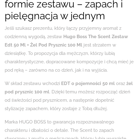
formie zestawu – zapach i
pielęgnacja w jednym
Jeśli szukasz prezentu, który łączy przyjemny aromat z
codzienną wygodą, zestaw
Hugo Boss The Scent Zestaw
Edt 50 Ml + Żel Pod Prysznic 100 Ml
jest strzałem w
dziesiątkę. To propozycja dla mężczyzn, którzy lubią
charakterystyczne, dopracowane kompozycje i chcą mieć je
pod ręką – zarówno na co dzień, jak i na wyjścia.
W skład zestawu wchodzi
EDT o pojemności 50 ml
oraz
żel
pod prysznic 100 ml
. Dzięki temu możesz rozpocząć dzień
od świeżości pod prysznicem, a następnie dopełnić
stylizację zapachem, który zostaje z Tobą dłużej.
Marka HUGO BOSS to gwarancja rozpoznawalnego
charakteru i dbałości o detale. The Scent to zapach
stworzony z myślą o mężczyznach, którzy lubią wyraziste