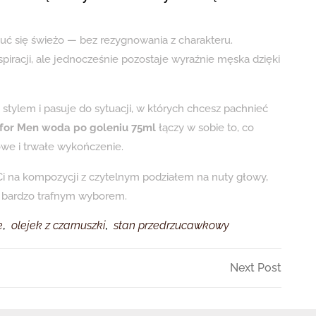
zuć się świeżo — bez rezygnowania z charakteru.
piracji, ale jednocześnie pozostaje wyraźnie męska dzięki
stylem i pasuje do sytuacji, w których chcesz pachnieć
 for Men woda po goleniu 75ml
łączy w sobie to, co
owe i trwałe wykończenie.
 Ci na kompozycji z czytelnym podziałem na nuty głowy,
st bardzo trafnym wyborem.
e
,
olejek z czarnuszki
,
stan przedrzucawkowy
Next
Next Post
Post