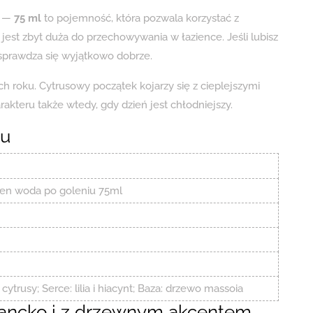
r —
75 ml
to pojemność, która pozwala korzystać z
 jest zbyt duża do przechowywania w łazience. Jeśli lubisz
 sprawdza się wyjątkowo dobrze.
h roku. Cytrusowy początek kojarzy się z cieplejszymi
akteru także wtedy, gdy dzień jest chłodniejszy.
tu
Men woda po goleniu 75ml
trusy; Serce: lilia i hiacynt; Baza: drzewo massoia
egancko i z drzewnym akcentem