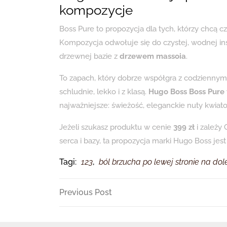
kompozycje
Boss Pure to propozycja dla tych, którzy chcą c
Kompozycja odwołuje się do czystej, wodnej ins
drzewnej bazie z
drzewem massoia
.
To zapach, który dobrze współgra z codziennym 
schludnie, lekko i z klasą.
Hugo Boss Boss Pure
najważniejsze: świeżość, eleganckie nuty kwiat
Jeżeli szukasz produktu w cenie
399 zł
i zależy
serca i bazy, ta propozycja marki Hugo Boss je
Tagi:
123
,
ból brzucha po lewej stronie na dol
Nawigacja
Previous
Previous Post
Post
wpisu