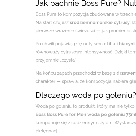
Jak pachnie Boss Pure? Nut
Boss Pure to kompozycja zbudowana w trzech e
Na start czujesz
śródziemnomorskie cytrusy
, k
pierwsze wrażenie świeżości — jak promienie 
Po chwili pojawiają się nuty serca:
lilia i hiacynt
równoważy cytrusową intensywność. Dzięki tem
przyjemnie „czysta”.
Na końcu zapach przechodzi w bazę z
drzewem
charakter — sprawia, że kompozycja nabiera głębi
Dlaczego woda po goleniu?
Woda po goleniu to produkt, który ma nie tylk
Boss Boss Pure for Men woda po goleniu 75m
komponuje się z codziennym stylem. Wystarczy k
pielęgnacji.