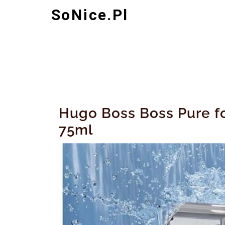
Skip
SoNice.pl
to
content
Hugo Boss Boss Pure f
75ml