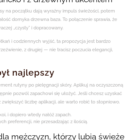
sy na początku dają wyraźny impuls świeżości, potem
całość domyka drzewna baza. To połączenie sprawia, że
 raczej „czysty” i dopracowany.
otkań i codziennych wyjść, ta propozycja jest bardzo
eźwienie, z drugiej — nie tracisz poczucia elegancji,
był najlepszy
ment rutyny po pielęgnacji skóry. Aplikuj na oczyszczoną
tępnie pozwól zapachowi się ułożyć. Jeśli chcesz uzyskać
większyć liczbę aplikacji, ale warto robić to stopniowo.
koi, i dopiero wtedy nałóż zapach.
 preferencji, nie przesadzając z ilością.
dla mężczyzn, którzy lubią świeże