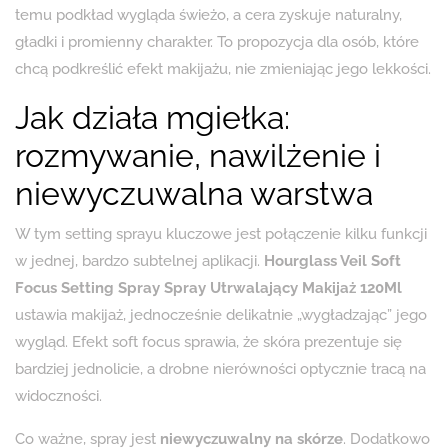
temu podkład wygląda świeżo, a cera zyskuje naturalny,
gładki i promienny charakter. To propozycja dla osób, które
chcą podkreślić efekt makijażu, nie zmieniając jego lekkości.
Jak działa mgiełka:
rozmywanie, nawilżenie i
niewyczuwalna warstwa
W tym setting sprayu kluczowe jest połączenie kilku funkcji
w jednej, bardzo subtelnej aplikacji.
Hourglass Veil Soft
Focus Setting Spray Spray Utrwalający Makijaż 120Ml
ustawia makijaż, jednocześnie delikatnie „wygładzając” jego
wygląd. Efekt soft focus sprawia, że skóra prezentuje się
bardziej jednolicie, a drobne nierówności optycznie tracą na
widoczności.
Co ważne, spray jest
niewyczuwalny na skórze
. Dodatkowo