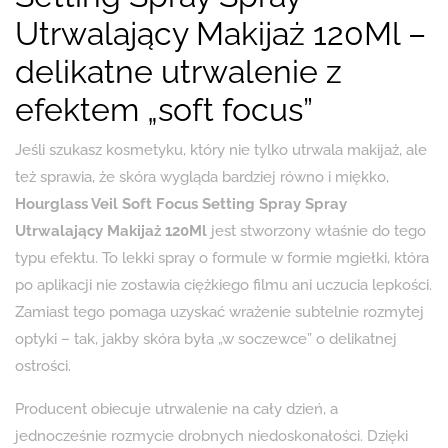
Utrwalający Makijaż 120Ml –
delikatne utrwalenie z
efektem „soft focus”
Jeśli szukasz kosmetyku, który nie tylko utrwala makijaż, ale
też sprawia, że skóra wygląda bardziej równo i miękko,
Hourglass Veil Soft Focus Setting Spray Spray
Utrwalający Makijaż 120Ml
jest stworzony właśnie do tego
typu efektu. To lekki spray o formule w formie mgiełki, która
po aplikacji nie zostawia ciężkiego filmu ani uczucia lepkości.
Zamiast tego pomaga uzyskać wrażenie subtelnie rozmytej
optyki – tak, jakby skóra była „w soczewce” o delikatnej
ostrości.
Producent obiecuje utrwalenie na cały dzień, a
jednocześnie rozmycie drobnych niedoskonałości. Dzięki