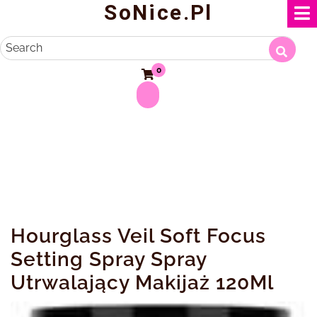
SoNice.pl
Skip
to
content
Search
0
Hourglass Veil Soft Focus
Setting Spray Spray
Utrwalający Makijaż 120Ml