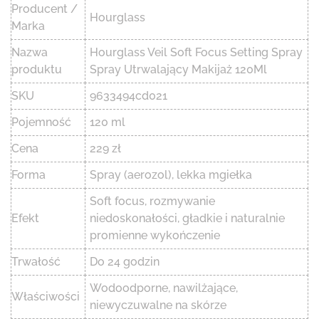
Producent /
Hourglass
Marka
Nazwa
Hourglass Veil Soft Focus Setting Spray
produktu
Spray Utrwalający Makijaż 120Ml
SKU
9633494cd021
Pojemność
120 ml
Cena
229 zł
Forma
Spray (aerozol), lekka mgiełka
Soft focus, rozmywanie
Efekt
niedoskonałości, gładkie i naturalnie
promienne wykończenie
Trwałość
Do 24 godzin
Wodoodporne, nawilżające,
Właściwości
niewyczuwalne na skórze