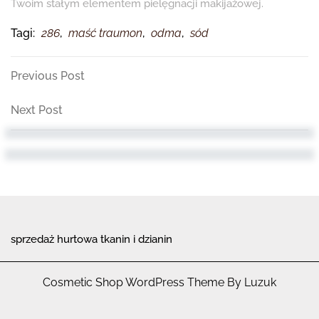
Twoim stałym elementem pielęgnacji makijażowej.
Tagi:
286
,
maść traumon
,
odma
,
sód
Nawigacja
Previous
Previous Post
Post
wpisu
Next
Next Post
Post
sprzedaż hurtowa tkanin i dzianin
Cosmetic Shop WordPress Theme By Luzuk