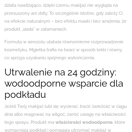
działa nawilżająco, dzięki czemu makijaż nie wygląda na
przesuszony ani zbity. To szczególnie istotne, gdy zależy Ci
na efekcie naturalnym – bez efektu maski i bez wrażenia, że
produkt „siada” w załamaniach.
Formuła w aerozolu ułatwia równomierne rozprowadzenie
kosmetyku. Mgiełka trafia na twarz w sposób lekki i równy,
co sprzyja uzyskaniu spójnego wykończenia.
Utrwalenie na 24 godziny:
wodoodporne wsparcie dla
podkładu
Jeżeli Twój makijaż lubi się wycierać, tracić świeżość w ciągu
dnia albo reagować na wilgoć, zwróć uwagę na właściwości
tego sprayu. Produkt ma
właściwości wodoodporne
, które
wzmacniają podkład i pomagają utrzymać makijaż w