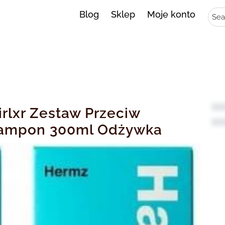
Sear
Blog
Sklep
Moje konto
rlxr Zestaw Przeciw
ampon 300ml Odżywka