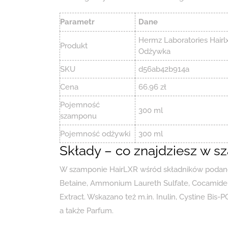
Parametr
Dane
Hermz Laboratories Hai
Produkt
Odżywka
SKU
d56ab42b914a
Cena
66.96 zł
Pojemność
300 ml
szamponu
Pojemność odżywki
300 ml
Składy – co znajdziesz w 
W szamponie HairLXR wśród składników podano
Betaine, Ammonium Laureth Sulfate, Cocamide D
Extract. Wskazano też m.in. Inulin, Cystine Bis-PG
a także Parfum.