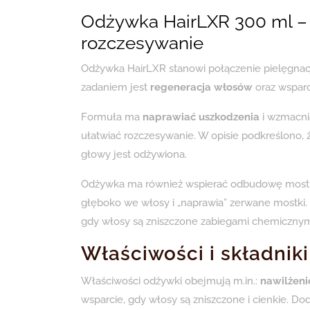
Odżywka HairLXR 300 ml – r
rozczesywanie
Odżywka HairLXR stanowi połączenie pielęgnacj
zadaniem jest
regeneracja włosów
oraz wspar
Formuła ma
naprawiać uszkodzenia
i wzmacnia
ułatwiać rozczesywanie. W opisie podkreślono, ż
głowy jest odżywiona.
Odżywka ma również wspierać odbudowę mostkó
głęboko we włosy i „naprawia” zerwane mostki. 
gdy włosy są zniszczone zabiegami chemicznym
Właściwości i składnik
Właściwości odżywki obejmują m.in.:
nawilżeni
wsparcie, gdy włosy są zniszczone i cienkie. 