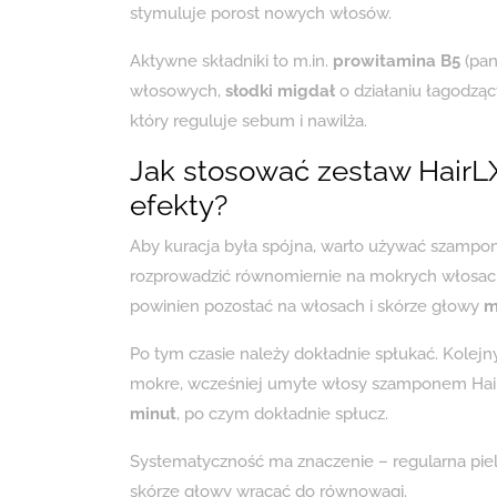
stymuluje porost nowych włosów.
Aktywne składniki to m.in.
prowitamina B5
(pan
włosowych,
słodki migdał
o działaniu łagodzą
który reguluje sebum i nawilża.
Jak stosować zestaw HairL
efekty?
Aby kuracja była spójna, warto używać szamponu
rozprowadzić równomiernie na mokrych włosac
powinien pozostać na włosach i skórze głowy
m
Po tym czasie należy dokładnie spłukać. Kolej
mokre, wcześniej umyte włosy szamponem Hai
minut
, po czym dokładnie spłucz.
Systematyczność ma znaczenie – regularna pi
skórze głowy wracać do równowagi.