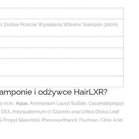
rlxr Zestaw Przeciw Wypadaniu Włosów Szampon 300ml
szamponie i odżywce HairLXR?
 m.in.:
Aqua
, Ammonium Lauryl Sulfate, Cocamidopropyl
EA, Polyquaternium-7, Glycerin oraz Urtica Dioica Leaf
-Propyl Silanetriol, Phenoxyethanol, Fructose i Citric Acid,