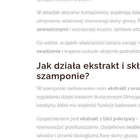
W składzie aktywne komponenty wspierają dzia
utrzymaniu właściwej równowagi skóry głowy.
zewnętrznymi
i wzmacniać kruche, łamliwe wło
Co ważne, w opisie właściwości zwraca uwagę 
swędzenie
i wspiera uczucie ukojenia podrażnio
Jak działa ekstrakt i s
szamponie?
W szamponie zastosowano m.in.
ekstrakt z or
wypadaniu dzięki kwasom tłuszczowym Omega
keratyny, która ma wspierać funkcje barierowe 
Uzupełnieniem jest
ekstrakt z liści pokrzywy
– 
równoważyć przetłuszczanie. Dodatkowo
inulin
włosów i chronić biologiczną florę skóry głowy.