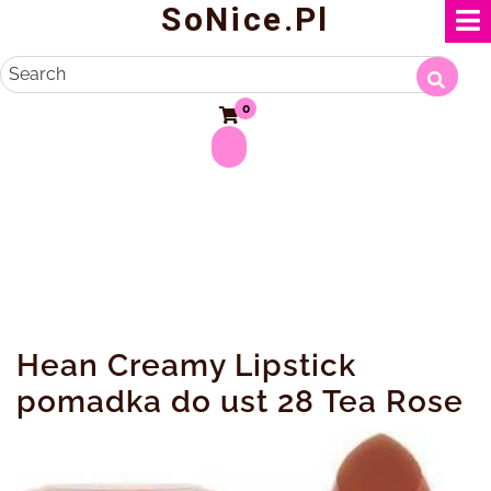
SoNice.pl
Skip
to
content
Search
0
Hean Creamy Lipstick
pomadka do ust 28 Tea Rose