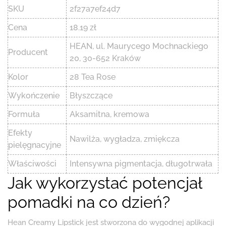
SKU
2f27a7ef24d7
Cena
18.19 zł
HEAN, ul. Maurycego Mochnackiego
Producent
20, 30-652 Kraków
Kolor
28 Tea Rose
Wykończenie
Błyszczące
Formuła
Aksamitna, kremowa
Efekty
Nawilża, wygładza, zmiękcza
pielęgnacyjne
Właściwości
Intensywna pigmentacja, długotrwała
Jak wykorzystać potencjał
pomadki na co dzień?
Hean Creamy Lipstick jest stworzona do wygodnej aplikacji