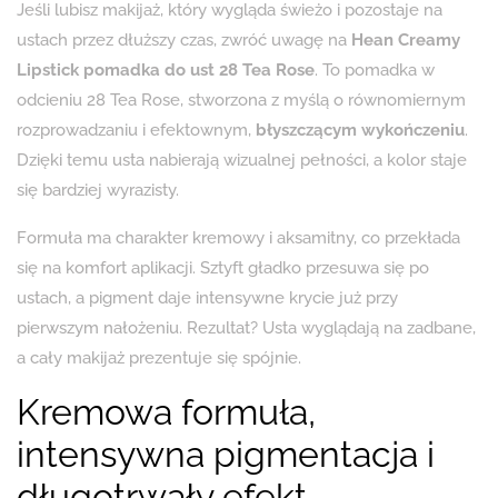
Jeśli lubisz makijaż, który wygląda świeżo i pozostaje na
ustach przez dłuższy czas, zwróć uwagę na
Hean Creamy
Lipstick pomadka do ust 28 Tea Rose
. To pomadka w
odcieniu 28 Tea Rose, stworzona z myślą o równomiernym
rozprowadzaniu i efektownym,
błyszczącym wykończeniu
.
Dzięki temu usta nabierają wizualnej pełności, a kolor staje
się bardziej wyrazisty.
Formuła ma charakter kremowy i aksamitny, co przekłada
się na komfort aplikacji. Sztyft gładko przesuwa się po
ustach, a pigment daje intensywne krycie już przy
pierwszym nałożeniu. Rezultat? Usta wyglądają na zadbane,
a cały makijaż prezentuje się spójnie.
Kremowa formuła,
intensywna pigmentacja i
długotrwały efekt