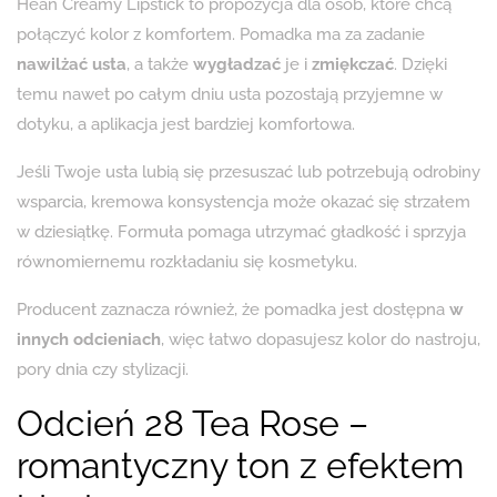
Hean Creamy Lipstick to propozycja dla osób, które chcą
połączyć kolor z komfortem. Pomadka ma za zadanie
nawilżać usta
, a także
wygładzać
je i
zmiękczać
. Dzięki
temu nawet po całym dniu usta pozostają przyjemne w
dotyku, a aplikacja jest bardziej komfortowa.
Jeśli Twoje usta lubią się przesuszać lub potrzebują odrobiny
wsparcia, kremowa konsystencja może okazać się strzałem
w dziesiątkę. Formuła pomaga utrzymać gładkość i sprzyja
równomiernemu rozkładaniu się kosmetyku.
Producent zaznacza również, że pomadka jest dostępna
w
innych odcieniach
, więc łatwo dopasujesz kolor do nastroju,
pory dnia czy stylizacji.
Odcień 28 Tea Rose –
romantyczny ton z efektem