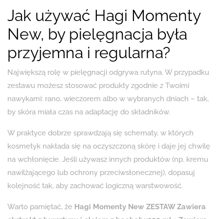
Jak używać Hagi Momenty
New, by pielęgnacja była
przyjemna i regularna?
Największą rolę w pielęgnacji odgrywa rutyna. W przypadku
zestawu możesz stosować produkty zgodnie z Twoimi
nawykami: rano, wieczorem albo w wybranych dniach – tak,
by skóra miała czas na adaptację do składników.
W praktyce dobrze sprawdzają się schematy, w których
kosmetyk nakłada się na oczyszczoną skórę i daje jej chwilę
na wchłonięcie. Jeśli używasz innych produktów (np. kremu
nawilżającego lub ochrony przeciwsłonecznej), dopasuj
kolejność tak, aby zachować logiczną warstwowość.
Warto pamiętać, że
Hagi Momenty New ZESTAW Zawiera