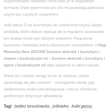
rozpoznawalne składniki i chcą mieć je w wygodnym
formacie. Dwie pojemności po 100 ml pozwalają planować
użycie bez częstych uzupełnień.
Jeśli zależy Ci na kosmetyku do codziennej rutyny i lubisz
produkty, które dobrze wpisują się w regularne stosowanie,
ten zestaw może być dobrym wyborem. Połączenie
bursztynu i baobabu jest tu kluczowym wyróżnikiem, a
Hagi
Momenty New ZESTAW Zawiera ekstrakt z bursztynu i
olejem z baobabu100 ml + Zawiera ekstrakt z bursztynu i
lejem z baobabu100 ml
daje spójność w całym rytuale.
Warto też zwrócić uwagę na to, że zestawy często
sprawdzają się jako prezent – szczególnie wtedy, gdy
obdarowana osoba lubi pielęgnację i ma już określone
preferencje dotyczące składników.
Tagi:
babka lancetowata
,
jelitówka
,
kulki gejszy
,