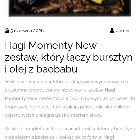
5 czerwca 2026
admin
Hagi Momenty New –
zestaw, który łączy bursztyn
i olej z baobabu
Jeśli lubisz kosmetyki, które działają wielowymiarowo i są
przyjemne w codziennym stosowaniu, zestaw
Hagi
Momenty New
może stać się Twoim nowym „must have”. To
propozycja dla osób, które szukają połączenia składników
kojarzonych z pielęgnacją i komfortem skóry.
W skład kompletu wchodzi wariant z ekstraktem z bursztynu
oraz olejem z baobabu – dokładnie w formie:
Hagi