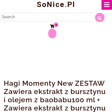
SoNice.pl
Skip
to
content
Search
0
Hagi Momenty New ZESTAW
Zawiera ekstrakt z bursztynu
i olejem z baobabu100 ml +
Zawiera ekstrakt z bursztynu