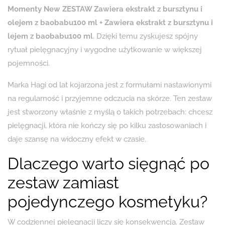
Momenty New ZESTAW Zawiera ekstrakt z bursztynu i
olejem z baobabu100 ml + Zawiera ekstrakt z bursztynu i
lejem z baobabu100 ml
. Dzięki temu zyskujesz spójny
rytuał pielęgnacyjny i wygodne użytkowanie w większej
pojemności.
Marka Hagi od lat kojarzona jest z formułami nastawionymi
na regularność i przyjemne odczucia na skórze. Ten zestaw
jest stworzony właśnie z myślą o takich potrzebach: chcesz
pielęgnacji, która nie kończy się po kilku zastosowaniach i
daje szansę na widoczny efekt w czasie.
Dlaczego warto sięgnąć po
zestaw zamiast
pojedynczego kosmetyku?
W codziennej pielęgnacji liczy się konsekwencja. Zestaw