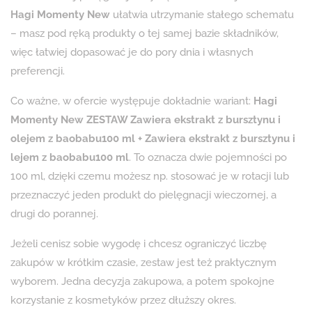
Hagi Momenty New
ułatwia utrzymanie stałego schematu
– masz pod ręką produkty o tej samej bazie składników,
więc łatwiej dopasować je do pory dnia i własnych
preferencji.
Co ważne, w ofercie występuje dokładnie wariant:
Hagi
Momenty New ZESTAW Zawiera ekstrakt z bursztynu i
olejem z baobabu100 ml + Zawiera ekstrakt z bursztynu i
lejem z baobabu100 ml
. To oznacza dwie pojemności po
100 ml, dzięki czemu możesz np. stosować je w rotacji lub
przeznaczyć jeden produkt do pielęgnacji wieczornej, a
drugi do porannej.
Jeżeli cenisz sobie wygodę i chcesz ograniczyć liczbę
zakupów w krótkim czasie, zestaw jest też praktycznym
wyborem. Jedna decyzja zakupowa, a potem spokojne
korzystanie z kosmetyków przez dłuższy okres.