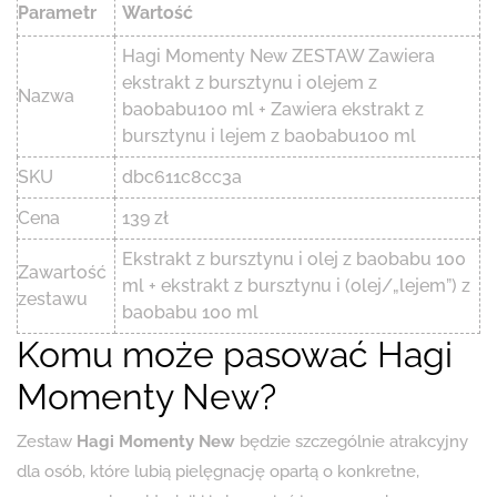
Parametr
Wartość
Hagi Momenty New ZESTAW Zawiera
ekstrakt z bursztynu i olejem z
Nazwa
baobabu100 ml + Zawiera ekstrakt z
bursztynu i lejem z baobabu100 ml
SKU
dbc611c8cc3a
Cena
139 zł
Ekstrakt z bursztynu i olej z baobabu 100
Zawartość
ml + ekstrakt z bursztynu i (olej/„lejem”) z
zestawu
baobabu 100 ml
Komu może pasować Hagi
Momenty New?
Zestaw
Hagi Momenty New
będzie szczególnie atrakcyjny
dla osób, które lubią pielęgnację opartą o konkretne,