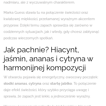
nadmiaru, ale z wyczuwalnym charakterem.
Marka Guess stawia tu na połączenie świeżości oraz
kwiatowej miękkości, przełamanej wyraźnym akcentem
przypraw. Dzięki temu zapach sprawdza się zarówno w
codziennych sytuacjach, jak i wtedy, gdy chcesz zabłysnąć
podczas wieczornych spotkań.
Jak pachnie? Hiacynt,
jaśmin, ananas i cytryna w
harmonijnej kompozycji
W otwarciu pojawia się energetyczny, owocowy początek:
słodki ananas
,
cytryna
oraz
startę jabłko
. To połączenie
daje efekt świeżości, który szybko przyciąga uwagę i
sprawia, że zapach jest lekki, a jednocześnie wyraźny.