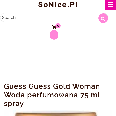
SoNice.pl
Skip
to
content
Search
0
Guess Guess Gold Woman
Woda perfumowana 75 ml
spray