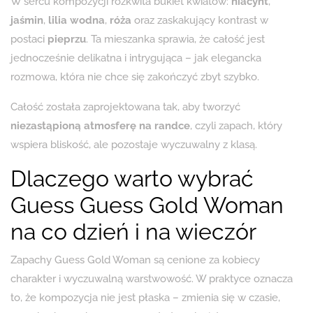
W sercu kompozycji rozkwita bukiet kwiatów:
hiacynt
,
jaśmin
,
lilia wodna
,
róża
oraz zaskakujący kontrast w
postaci
pieprzu
. Ta mieszanka sprawia, że całość jest
jednocześnie delikatna i intrygująca – jak elegancka
rozmowa, która nie chce się zakończyć zbyt szybko.
Całość została zaprojektowana tak, aby tworzyć
niezastąpioną atmosferę na randce
, czyli zapach, który
wspiera bliskość, ale pozostaje wyczuwalny z klasą.
Dlaczego warto wybrać
Guess Guess Gold Woman
na co dzień i na wieczór
Zapachy Guess Gold Woman są cenione za kobiecy
charakter i wyczuwalną warstwowość. W praktyce oznacza
to, że kompozycja nie jest płaska – zmienia się w czasie,