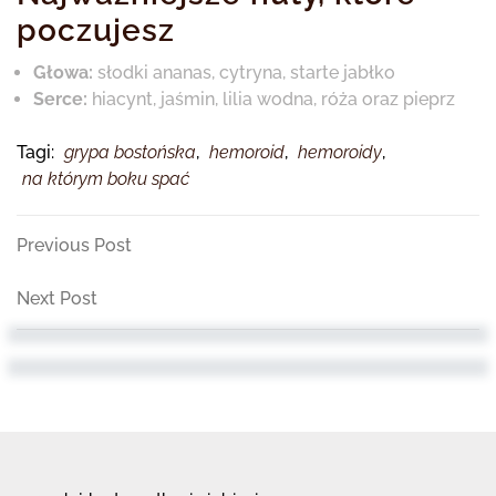
poczujesz
Głowa:
słodki ananas, cytryna, starte jabłko
Serce:
hiacynt, jaśmin, lilia wodna, róża oraz pieprz
Tagi:
grypa bostońska
,
hemoroid
,
hemoroidy
,
na którym boku spać
Nawigacja
Previous
Previous Post
Post
wpisu
Next
Next Post
Post