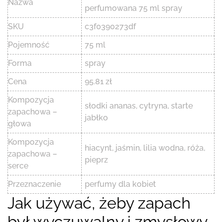
Nazwa
perfumowana 75 ml spray
SKU
c3f0390273df
Pojemność
75 ml
Forma
spray
Cena
95.81 zł
Kompozycja
słodki ananas, cytryna, starte
zapachowa –
jabłko
głowa
Kompozycja
hiacynt, jaśmin, lilia wodna, róża,
zapachowa –
pieprz
serce
Przeznaczenie
perfumy dla kobiet
Jak używać, żeby zapach
był wyczuwalny i zmysłowy