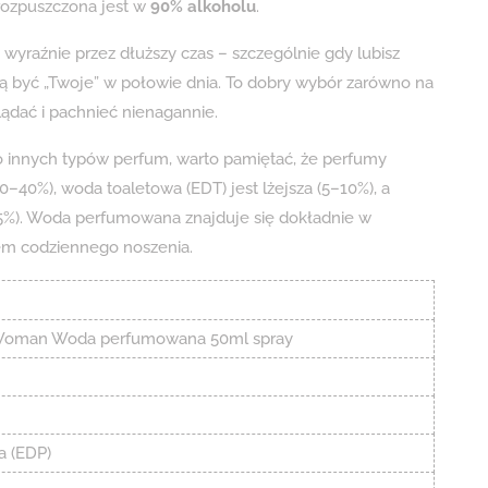
 rozpuszczona jest w
90% alkoholu
.
raźnie przez dłuższy czas – szczególnie gdy lubisz
tają być „Twoje” w połowie dnia. To dobry wybór zarówno na
glądać i pachnieć nienagannie.
 do innych typów perfum, warto pamiętać, że perfumy
–40%), woda toaletowa (EDT) jest lżejsza (5–10%), a
–5%). Woda perfumowana znajduje się dokładnie w
em codziennego noszenia.
t Woman Woda perfumowana 50ml spray
 (EDP)