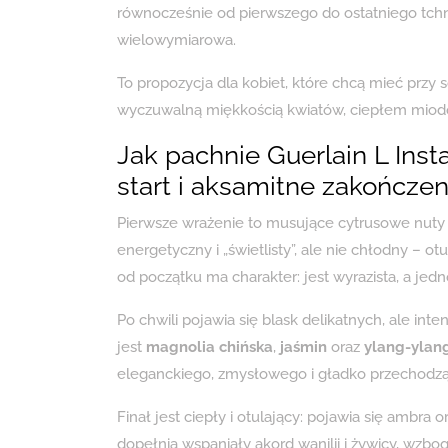
równocześnie od pierwszego do ostatniego tchni
wielowymiarowa.
To propozycja dla kobiet, które chcą mieć przy
wyczuwalną miękkością kwiatów, ciepłem miod
Jak pachnie Guerlain L In
start i aksamitne zakończen
Pierwsze wrażenie to musujące cytrusowe nuty ma
energetyczny i „świetlisty”, ale nie chłodny –
od początku ma charakter: jest wyrazista, a je
Po chwili pojawia się blask delikatnych, ale i
jest
magnolia chińska
,
jaśmin
oraz
ylang-ylan
eleganckiego, zmysłowego i gładko przechodzą
Finał jest ciepły i otulający: pojawia się ambra
dopełnia wspaniały akord wanilii i żywicy, wzbo