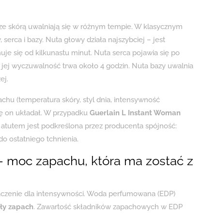
 ze skórą uwalniają się w różnym tempie. W klasycznym
 serca i bazy. Nuta głowy działa najszybciej – jest
je się od kilkunastu minut. Nuta serca pojawia się po
a jej wyczuwalność trwa około 4 godzin. Nuta bazy uwalnia
ej.
chu (temperatura skóry, styl dnia, intensywność
się on układał. W przypadku
Guerlain L Instant Woman
tutem jest podkreślona przez producenta spójność:
do ostatniego tchnienia.
 moc zapachu, która ma zostać z
czenie dla intensywności. Woda perfumowana (EDP)
ały zapach
. Zawartość składników zapachowych w EDP