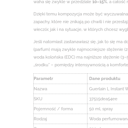
waha się zwykle w przedziale
10–15%
, a całość
Dzięki temu kompozycja może być wyczuwalna wy
zapachy, które nie znikają po chwili i nie przes
wieczór, jak i na sytuacje, w których chcesz wy
Jeśli natomiast zastanawiasz się, jak to się ma
(parfum) mają zwykle najmocniejsze stężenie (20
woda kolońska (EDC) ma najniższe stężenie (3
„środku” – pomiędzy intensywnością a komfort
Parametr
Dane produktu
Nazwa
Guerlain L Instan
SKU
37515dea54ee
Pojemność / forma
50 ml, spray
Rodzaj
Woda perfumowana