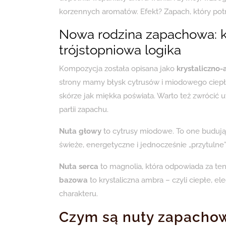
korzennych aromatów. Efekt? Zapach, który pot
Nowa rodzina zapachowa: kr
trójstopniowa logika
Kompozycja została opisana jako
krystaliczno
strony mamy błysk cytrusów i miodowego ciepła
skórze jak miękka poświata. Warto też zwrócić 
partii zapachu.
Nuta głowy
to cytrusy miodowe. To one budują
świeże, energetyczne i jednocześnie „przytulne”
Nuta serca
to magnolia, która odpowiada za te
bazowa
to krystaliczna ambra – czyli ciepłe, el
charakteru.
Czym są nuty zapachow