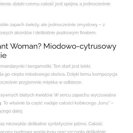
enia, dzięki czemu całość jest spójna, a jednocześnie
 sobie zapach świeży, ale jednocześnie zmysłowy – z
owych akordów i delikatnie pudrowym finałem.
stant Woman? Miodowo-cytrusowy
ie
ndarynki i bergamotki. Ten start jest lekki,
 otula go ciepło miodowego słońca. Dzięki temu kompozycja
dnocześnie przyjemnie miękka w odbiorze.
ntensywnych białych kwiatów. W sercu zapachu wyczuwalna
g
. To właśnie ta część nadaje całości kobiecego „tonu” –
cego dalej.
 oraz niezwykle delikatne syntetyczne piżmo. Całość
gacony pudrową wonią irysu oraz szczyptą delikatnie