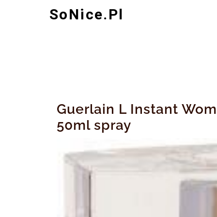
Skip
SoNice.pl
to
content
Guerlain L Instant W
50ml spray