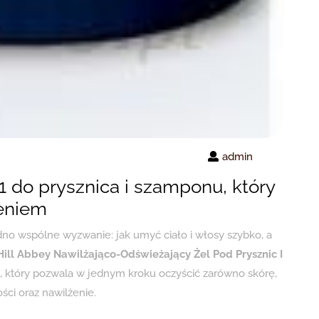
admin
1 do prysznica i szamponu, który
żeniem
o wspólne wyzwanie: jak umyć ciało i włosy szybko, a
ill Abbey Nawilżająco-Odświeżający Żel Pod Prysznic I
 który pozwala w jednym kroku oczyścić zarówno skórę,
ści oraz nawilżenie.