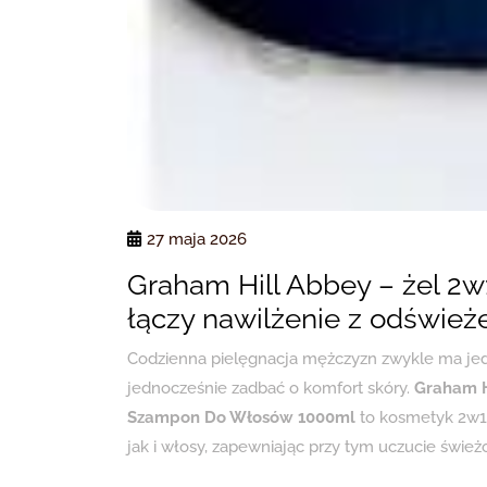
27 maja 2026
Graham Hill Abbey – żel 2w
łączy nawilżenie z odświe
Codzienna pielęgnacja mężczyzn zwykle ma jedn
jednocześnie zadbać o komfort skóry.
Graham H
Szampon Do Włosów 1000ml
to kosmetyk 2w1,
jak i włosy, zapewniając przy tym uczucie świeżo