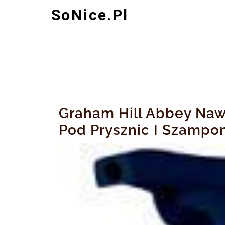
Skip
SoNice.pl
to
content
Graham Hill Abbey Naw
Pod Prysznic I Szamp