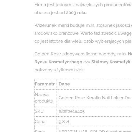
Firma jest jednym z największych producentów 
obecna jest od
2003 roku
.
Wizerunek marki buduje m.in. stosunek jakości d
środowisko branżowe. Warto też zwrócić uwagę 
co jest istotne dla wielu osób wybierających pi
Golden Rose zdobywało liczne nagrody, m.in.
N
Rynku Kosmetycznego
czy
Stylowy Kosmetyk
potrzeby użytkowniczek.
Parametr
Dane
Nazwa
Golden Rose Keratin Nail Lakier Do
produktu
SKU
f82ff2e1a405
Cena
9,8 zł