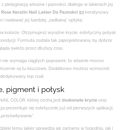
ę z pielęgnacją włosów i paznokci, dlatego w lakierach jej
Rose Keratin Nail Lakier Do Paznokci 93
keratynowy
 i nadawać jej bardziej „zadbaną” optykę.
 na kolorze. Otrzymujesz wyraźne krycie, estetyczny połysk
 kondycji. Formuła została tak zaprojektowana, by dobrze
ląda świeżo przez dłuższy czas.
nie i nie wymaga ciągłych poprawek, to właśnie mocno
czenie są tu kluczowe. Dodatkowo możesz wzmocnić
o dedykowany top coat.
e, pigment i połysk
N NAIL COLOR, której cechą jest
doskonałe krycie
oraz
acja prezentuje się estetycznie już od pierwszych aplikacji,
„prześwitywania”.
dzięki temu lakier sprawdza się zarówno w tygodniu, jak i