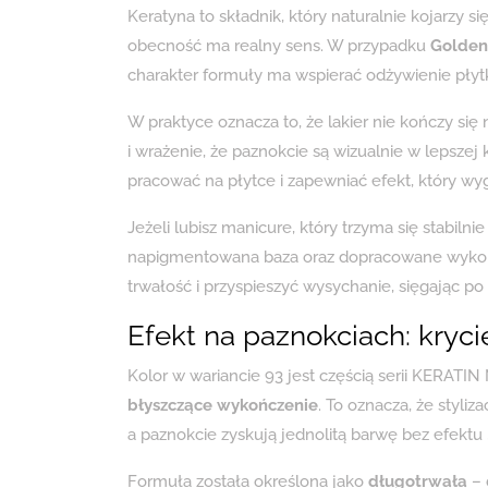
Keratyna to składnik, który naturalnie kojarzy si
obecność ma realny sens. W przypadku
Golden 
charakter formuły ma wspierać odżywienie płytki
W praktyce oznacza to, że lakier nie kończy się
i wrażenie, że paznokcie są wizualnie w lepszej
pracować na płytce i zapewniać efekt, który wyg
Jeżeli lubisz manicure, który trzyma się stabil
napigmentowana baza oraz dopracowane wykoń
trwałość i przyspieszyć wysychanie, sięgając p
Efekt na paznokciach: kryci
Kolor w wariancie 93 jest częścią serii KERATI
błyszczące wykończenie
. To oznacza, że styliz
a paznokcie zyskują jednolitą barwę bez efektu 
Formuła została określona jako
długotrwała
– 