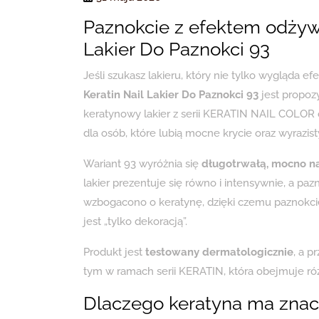
Paznokcie z efektem odżywi
Lakier Do Paznokci 93
Jeśli szukasz lakieru, który nie tylko wygląda ef
Keratin Nail Lakier Do Paznokci 93
jest propoz
keratynowy lakier z serii KERATIN NAIL COLOR o
dla osób, które lubią mocne krycie oraz wyrazisty
Wariant 93 wyróżnia się
długotrwałą, mocno 
lakier prezentuje się równo i intensywnie, a pa
wzbogacono o keratynę, dzięki czemu paznokcie 
jest „tylko dekoracją”.
Produkt jest
testowany dermatologicznie
, a p
tym w ramach serii KERATIN, która obejmuje ró
Dlaczego keratyna ma zna