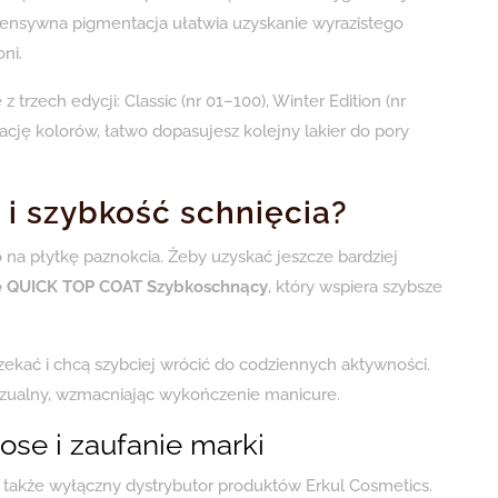
tensywna pigmentacja ułatwia uzyskanie wyrazistego
ni.
 trzech edycji: Classic (nr 01–100), Winter Edition (nr
rotację kolorów, łatwo dopasujesz kolejny lakier do pory
 i szybkość schnięcia?
na płytkę paznokcia. Żeby uzyskać jeszcze bardziej
e QUICK TOP COAT Szybkoschnący
, który wspiera szybsze
 czekać i chcą szybciej wrócić do codziennych aktywności.
ualny, wzmacniając wykończenie manicure.
se i zaufanie marki
a także wyłączny dystrybutor produktów Erkul Cosmetics.