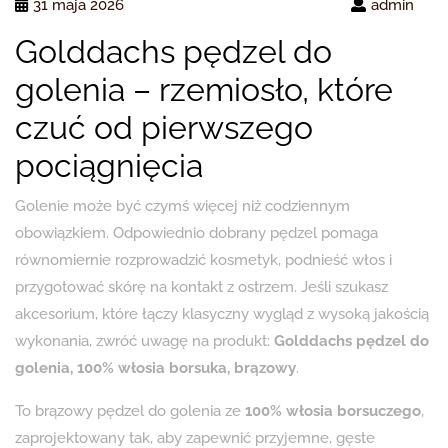
31 maja 2026
admin
Golddachs pędzel do
golenia – rzemiosło, które
czuć od pierwszego
pociągnięcia
Golenie może być czymś więcej niż codziennym
obowiązkiem. Odpowiednio dobrany pędzel pomaga
równomiernie rozprowadzić kosmetyk, podnieść włos i
przygotować skórę na kontakt z ostrzem. Jeśli szukasz
akcesorium, które łączy klasyczny wygląd z wysoką jakością
wykonania, zwróć uwagę na produkt:
Golddachs pędzel do
golenia, 100% włosia borsuka, brązowy
.
To brązowy pędzel do golenia ze
100% włosia borsuczego
,
zaprojektowany tak, aby zapewnić przyjemne, gęste