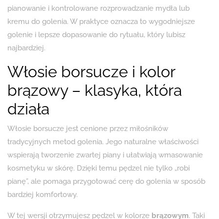
pianowanie i kontrolowane rozprowadzanie mydła lub
kremu do golenia. W praktyce oznacza to wygodniejsze
golenie i lepsze dopasowanie do rytuału, który lubisz
najbardziej.
Włosie borsucze i kolor
brązowy – klasyka, która
działa
Włosie borsucze jest cenione przez miłośników
tradycyjnych metod golenia. Jego naturalne właściwości
wspierają tworzenie zwartej piany i ułatwiają wmasowanie
kosmetyku w skórę. Dzięki temu pędzel nie tylko „robi
pianę”, ale pomaga przygotować cerę do golenia w sposób
bardziej komfortowy.
W tej wersji otrzymujesz pędzel w kolorze
brązowym
. Taki