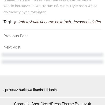
włosie borsucze, łatwo zrozumieć, czemu tyle osób wraca
do tradycyjnych rozwiązań.
Tagi:
9
,
izotek skutki uboczne po latach
,
levopront ulotka
Nawigacja
Previous
Previous Post
Post
wpisu
Next
Next Post
Post
sprzedaż hurtowa tkanin i dzianin
Cosmetic Shop WordPress Theme By Luzuk