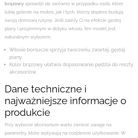
brązowy
sprawdzi się zarówno w przypadku osób, które
lubią golenie na mokro, jak i tych, którzy dopiero budują
swoją domową rutynę. Jeśli zależy Ci na efekcie gęstej
piany i przyjemnym w dotyku włosiu, ten model jest
naturalnym wyborem.
Włosie borsucze sprzyja tworzeniu zwartej, gęstej
piany.
Kolor brązowy ułatwia dopasowanie pędzla do reszty
akcesoriów.
Dane techniczne i
najważniejsze informacje o
produkcie
Przy wyborze akcesorium warto zwrócić uwagę na
parametry, które wpływają na codzienne użytkowanie. W