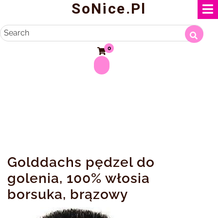
SoNice.pl
Skip
to
content
Search
0
Golddachs pędzel do
golenia, 100% włosia
borsuka, brązowy