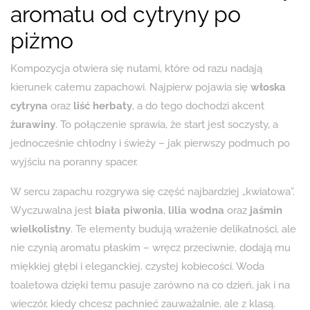
aromatu od cytryny po
piżmo
Kompozycja otwiera się nutami, które od razu nadają
kierunek całemu zapachowi. Najpierw pojawia się
włoska
cytryna
oraz
liść herbaty
, a do tego dochodzi akcent
żurawiny
. To połączenie sprawia, że start jest soczysty, a
jednocześnie chłodny i świeży – jak pierwszy podmuch po
wyjściu na poranny spacer.
W sercu zapachu rozgrywa się część najbardziej „kwiatowa”.
Wyczuwalna jest
biała piwonia
,
lilia wodna
oraz
jaśmin
wielkolistny
. Te elementy budują wrażenie delikatności, ale
nie czynią aromatu płaskim – wręcz przeciwnie, dodają mu
miękkiej głębi i eleganckiej, czystej kobiecości. Woda
toaletowa dzięki temu pasuje zarówno na co dzień, jak i na
wieczór, kiedy chcesz pachnieć zauważalnie, ale z klasą.