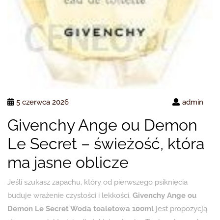
5 czerwca 2026
admin
Givenchy Ange ou Demon
Le Secret – świeżość, która
ma jasne oblicze
Jeśli szukasz zapachu, który od pierwszego psiknięcia
buduje wrażenie czystości i lekkości,
Givenchy Ange ou
Demon Le Secret Woda toaletowa 100ml
jest propozycją