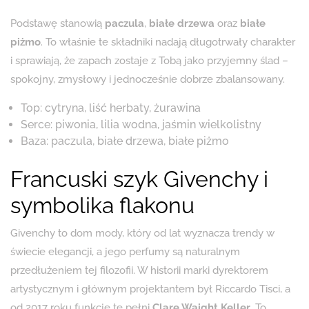
Podstawę stanowią
paczula
,
białe drzewa
oraz
białe
piżmo
. To właśnie te składniki nadają długotrwały charakter
i sprawiają, że zapach zostaje z Tobą jako przyjemny ślad –
spokojny, zmysłowy i jednocześnie dobrze zbalansowany.
Top: cytryna, liść herbaty, żurawina
Serce: piwonia, lilia wodna, jaśmin wielkolistny
Baza: paczula, białe drzewa, białe piżmo
Francuski szyk Givenchy i
symbolika flakonu
Givenchy to dom mody, który od lat wyznacza trendy w
świecie elegancji, a jego perfumy są naturalnym
przedłużeniem tej filozofii. W historii marki dyrektorem
artystycznym i głównym projektantem był Riccardo Tisci, a
od 2017 roku funkcję tę pełni
Clare Waight Keller
. To