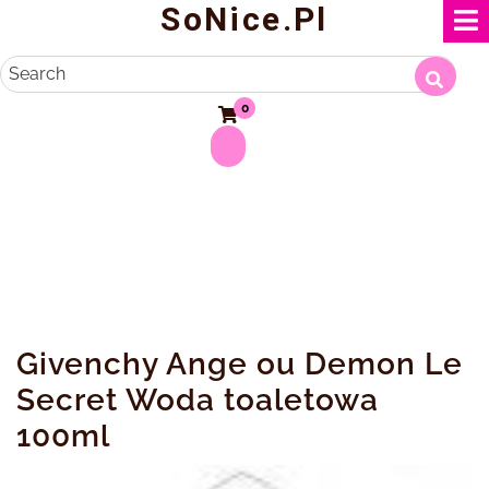
SoNice.pl
Skip
to
content
Search
0
Givenchy Ange ou Demon Le
Secret Woda toaletowa
100ml