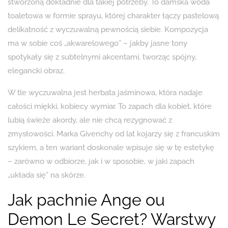
stworzoną dokładnie dla takiej potrzeby. To damska woda
toaletowa w formie sprayu, której charakter łączy pastelową
delikatność z wyczuwalną pewnością siebie. Kompozycja
ma w sobie coś „akwarelowego” – jakby jasne tony
spotykały się z subtelnymi akcentami, tworząc spójny,
elegancki obraz.
W tle wyczuwalna jest herbata jaśminowa, która nadaje
całości miękki, kobiecy wymiar. To zapach dla kobiet, które
lubią świeże akordy, ale nie chcą rezygnować z
zmysłowości. Marka Givenchy od lat kojarzy się z francuskim
szykiem, a ten wariant doskonale wpisuje się w tę estetykę
– zarówno w odbiorze, jak i w sposobie, w jaki zapach
„układa się” na skórze.
Jak pachnie Ange ou
Demon Le Secret? Warstwy