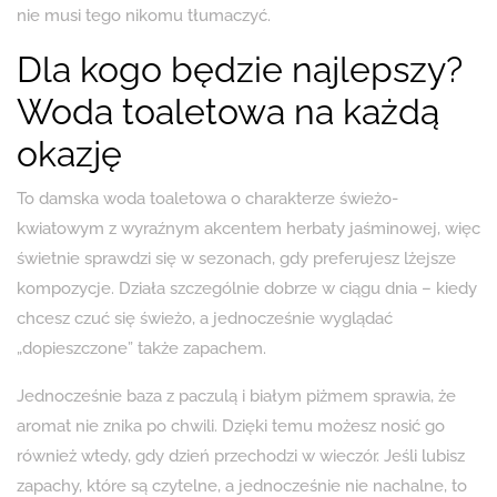
nie musi tego nikomu tłumaczyć.
Dla kogo będzie najlepszy?
Woda toaletowa na każdą
okazję
To damska woda toaletowa o charakterze świeżo-
kwiatowym z wyraźnym akcentem herbaty jaśminowej, więc
świetnie sprawdzi się w sezonach, gdy preferujesz lżejsze
kompozycje. Działa szczególnie dobrze w ciągu dnia – kiedy
chcesz czuć się świeżo, a jednocześnie wyglądać
„dopieszczone” także zapachem.
Jednocześnie baza z paczulą i białym piżmem sprawia, że
aromat nie znika po chwili. Dzięki temu możesz nosić go
również wtedy, gdy dzień przechodzi w wieczór. Jeśli lubisz
zapachy, które są czytelne, a jednocześnie nie nachalne, to