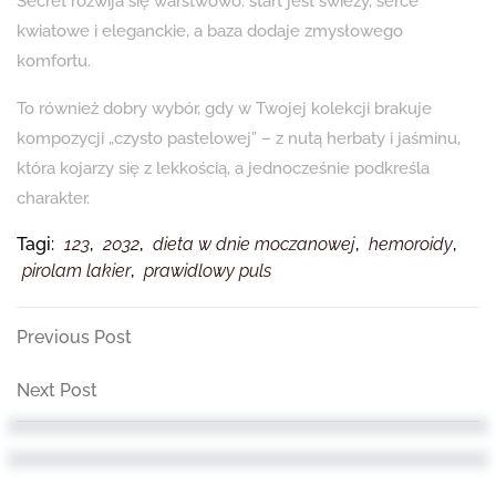
Secret rozwija się warstwowo: start jest świeży, serce
kwiatowe i eleganckie, a baza dodaje zmysłowego
komfortu.
To również dobry wybór, gdy w Twojej kolekcji brakuje
kompozycji „czysto pastelowej” – z nutą herbaty i jaśminu,
która kojarzy się z lekkością, a jednocześnie podkreśla
charakter.
Tagi:
123
,
2032
,
dieta w dnie moczanowej
,
hemoroidy
,
pirolam lakier
,
prawidlowy puls
Nawigacja
Previous
Previous Post
Post
wpisu
Next
Next Post
Post