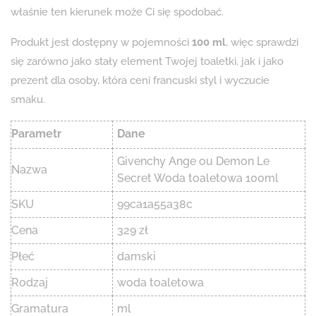
właśnie ten kierunek może Ci się spodobać.
Produkt jest dostępny w pojemności
100 ml
, więc sprawdzi
się zarówno jako stały element Twojej toaletki, jak i jako
prezent dla osoby, która ceni francuski styl i wyczucie
smaku.
Parametr
Dane
Givenchy Ange ou Demon Le
Nazwa
Secret Woda toaletowa 100ml
SKU
99ca1a55a38c
Cena
329 zł
Płeć
damski
Rodzaj
woda toaletowa
Gramatura
ml