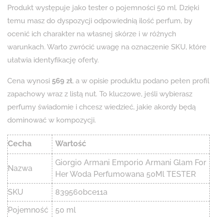
Produkt występuje jako tester o pojemności 50 ml. Dzięki
temu masz do dyspozycji odpowiednią ilość perfum, by
ocenić ich charakter na własnej skórze i w różnych
warunkach. Warto zwrócić uwagę na oznaczenie SKU, które
ułatwia identyfikację oferty.
Cena wynosi
569 zł
, a w opisie produktu podano pełen profil
zapachowy wraz z listą nut. To kluczowe, jeśli wybierasz
perfumy świadomie i chcesz wiedzieć, jakie akordy będą
dominować w kompozycji.
Cecha
Wartość
Giorgio Armani Emporio Armani Glam For
Nazwa
Her Woda Perfumowana 50Ml TESTER
SKU
839560bce11a
Pojemność
50 ml