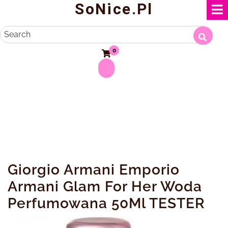
SoNice.pl
Skip
to
content
Search
0
Giorgio Armani Emporio
Armani Glam For Her Woda
Perfumowana 50Ml TESTER