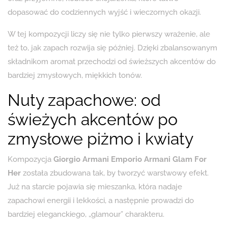
dopasować do codziennych wyjść i wieczornych okazji.
W tej kompozycji liczy się nie tylko pierwszy wrażenie, ale
też to, jak zapach rozwija się później. Dzięki zbalansowanym
składnikom aromat przechodzi od świeższych akcentów do
bardziej zmysłowych, miękkich tonów.
Nuty zapachowe: od
świeżych akcentów po
zmysłowe piżmo i kwiaty
Kompozycja
Giorgio Armani Emporio Armani Glam For
Her
została zbudowana tak, by tworzyć warstwowy efekt.
Już na starcie pojawia się mieszanka, która nadaje
zapachowi energii i lekkości, a następnie prowadzi do
bardziej eleganckiego, „glamour” charakteru.