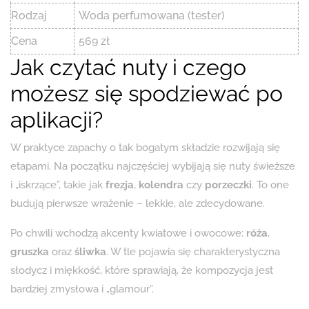
Rodzaj
Woda perfumowana (tester)
Cena
569 zł
Jak czytać nuty i czego
możesz się spodziewać po
aplikacji?
W praktyce zapachy o tak bogatym składzie rozwijają się
etapami. Na początku najczęściej wybijają się nuty świeższe
i „iskrzące”, takie jak
frezja
,
kolendra
czy
porzeczki
. To one
budują pierwsze wrażenie – lekkie, ale zdecydowane.
Po chwili wchodzą akcenty kwiatowe i owocowe:
róża
,
gruszka
oraz
śliwka
. W tle pojawia się charakterystyczna
słodycz i miękkość, które sprawiają, że kompozycja jest
bardziej zmysłowa i „glamour”.