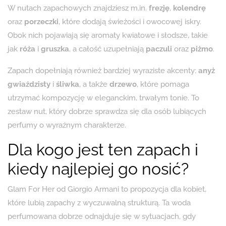
W nutach zapachowych znajdziesz m.in.
frezję
,
kolendrę
oraz
porzeczki
, które dodają świeżości i owocowej iskry.
Obok nich pojawiają się aromaty kwiatowe i słodsze, takie
jak
róża
i
gruszka
, a całość uzupełniają
paczuli
oraz
piżmo
.
Zapach dopełniają również bardziej wyraziste akcenty:
anyż
gwiaździsty
i
śliwka
, a także
drzewo
, które pomaga
utrzymać kompozycję w eleganckim, trwałym tonie. To
zestaw nut, który dobrze sprawdza się dla osób lubiących
perfumy o wyraźnym charakterze.
Dla kogo jest ten zapach i
kiedy najlepiej go nosić?
Glam For Her od Giorgio Armani to propozycja dla kobiet,
które lubią zapachy z wyczuwalną strukturą. Ta woda
perfumowana dobrze odnajduje się w sytuacjach, gdy