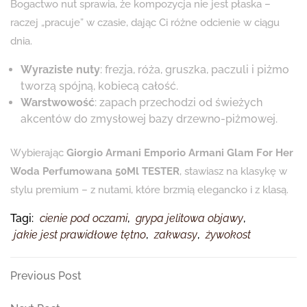
Bogactwo nut sprawia, że kompozycja nie jest płaska –
raczej „pracuje” w czasie, dając Ci różne odcienie w ciągu
dnia.
Wyraziste nuty
: frezja, róża, gruszka, paczuli i piżmo
tworzą spójną, kobiecą całość.
Warstwowość
: zapach przechodzi od świeżych
akcentów do zmysłowej bazy drzewno-piżmowej.
Wybierając
Giorgio Armani Emporio Armani Glam For Her
Woda Perfumowana 50Ml TESTER
, stawiasz na klasykę w
stylu premium – z nutami, które brzmią elegancko i z klasą.
Tagi:
cienie pod oczami
,
grypa jelitowa objawy
,
jakie jest prawidłowe tętno
,
zakwasy
,
żywokost
Nawigacja
Previous
Previous Post
Post
wpisu