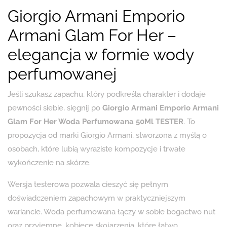
Giorgio Armani Emporio
Armani Glam For Her –
elegancja w formie wody
perfumowanej
Jeśli szukasz zapachu, który podkreśla charakter i dodaje
pewności siebie, sięgnij po
Giorgio Armani Emporio Armani
Glam For Her Woda Perfumowana 50Ml TESTER
. To
propozycja od marki Giorgio Armani, stworzona z myślą o
osobach, które lubią wyraziste kompozycje i trwałe
wykończenie na skórze.
Wersja testerowa pozwala cieszyć się pełnym
doświadczeniem zapachowym w praktyczniejszym
wariancie. Woda perfumowana łączy w sobie bogactwo nut
oraz przyjemne, kobiece skojarzenia, które łatwo