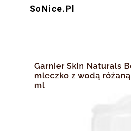
Skip
SoNice.pl
to
content
Garnier Skin Naturals 
mleczko z wodą różaną 
ml