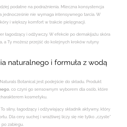
ardziej podatne na podrażnienia. Mleczna konsystencja
 a jednocześnie nie wymaga intensywnego tarcia. W
óry i większy komfort w trakcie pielęgnacji.
er łagodzący i odżywczy. W efekcie po demakijażu skóra
 a Ty możesz przejść do kolejnych kroków rutyny
a naturalnego i formuła z wodą
turals Botanical jest podejście do składu. Produkt
nego
, co czyni go sensownym wyborem dla osób, które
 charakterem kosmetyku.
. To silny, łagodzący i odżywiający składnik aktywny, który
. Dla cery suchej i wrażliwej liczy się nie tylko „czyste”
ę po zabiegu.