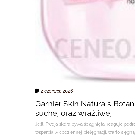
2 czerwca 2026
Garnier Skin Naturals Botan
suchej oraz wrażliwej
Jeśli Twoja skóra bywa ściągnięta, reaguje pod
wsparcia w codziennej pielęgnacji, warto sięgnąć