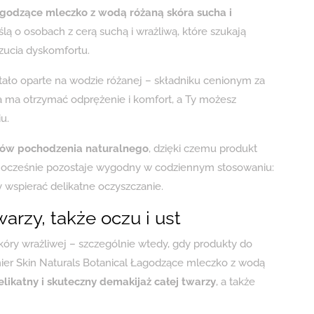
agodzące mleczko z wodą różaną skóra sucha i
ą o osobach z cerą suchą i wrażliwą, które szukają
zucia dyskomfortu.
stało oparte na wodzie różanej – składniku cenionym za
a ma otrzymać odprężenie i komfort, a Ty możesz
u.
ków pochodzenia naturalnego
, dzięki czemu produkt
ednocześnie pozostaje wygodny w codziennym stosowaniu:
y wspierać delikatne oczyszczanie.
arzy, także oczu i ust
ry wrażliwej – szczególnie wtedy, gdy produkty do
ier Skin Naturals Botanical Łagodzące mleczko z wodą
elikatny i skuteczny demakijaż całej twarzy
, a także