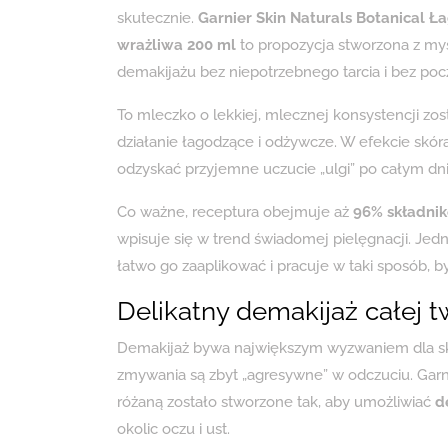
skutecznie.
Garnier Skin Naturals Botanical Ł
wrażliwa 200 ml
to propozycja stworzona z myśl
demakijażu bez niepotrzebnego tarcia i bez poc
To mleczko o lekkiej, mlecznej konsystencji zo
działanie łagodzące i odżywcze. W efekcie skór
odzyskać przyjemne uczucie „ulgi” po całym dni
Co ważne, receptura obejmuje aż
96% składni
wpisuje się w trend świadomej pielęgnacji. J
łatwo go zaaplikować i pracuje w taki sposób, b
Delikatny demakijaż całej tw
Demakijaż bywa największym wyzwaniem dla skó
zmywania są zbyt „agresywne” w odczuciu. Garn
różaną zostało stworzone tak, aby umożliwiać
d
okolic oczu i ust.