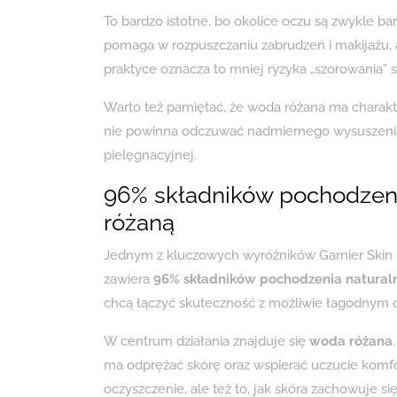
To bardzo istotne, bo okolice oczu są zwykle b
pomaga w rozpuszczaniu zabrudzeń i makijażu,
praktyce oznacza to mniej ryzyka „szorowania” sk
Warto też pamiętać, że woda różana ma charakt
nie powinna odczuwać nadmiernego wysuszenia,
pielęgnacyjnej.
96% składników pochodzeni
różaną
Jednym z kluczowych wyróżników Garnier Skin Na
zawiera
96% składników pochodzenia natural
chcą łączyć skuteczność z możliwie łagodnym
W centrum działania znajduje się
woda różana
ma odprężać skórę oraz wspierać uczucie komfortu
oczyszczenie, ale też to, jak skóra zachowuje si