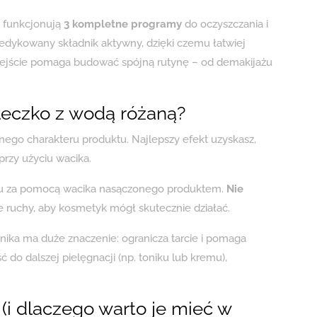
s funkcjonują
3 kompletne programy
do oczyszczania i
dedykowany składnik aktywny, dzięki czemu łatwiej
dejście pomaga budować spójną rutynę – od demakijażu
eczko z wodą różaną?
nego charakteru produktu. Najlepszy efekt uzyskasz,
przy użyciu wacika.
zu za pomocą wacika nasączonego produktem.
Nie
e ruchy, aby kosmetyk mógł skutecznie działać.
chnika ma duże znaczenie: ogranicza tarcie i pomaga
do dalszej pielęgnacji (np. toniku lub kremu),
(i dlaczego warto je mieć w