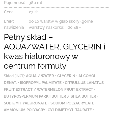
Pojemność
380 ml
Cena
27 zł
Efekt
do 10 warstw w głąb skóry (górne
nawilżenia
warstwy naskórka) i do 48H
Pełny skład –
AQUA/WATER, GLYCERIN i
kwas hialuronowy w
centrum formuły
Skład (INCI):
AQUA / WATER • GLYCERIN • ALCOHOL
DENAT. • ISOPROPYL PALMITATE • CITRULLUS LANATUS
FRUIT EXTRACT / WATERMELON FRUIT EXTRACT •
BUTYROSPERMUM PARKII BUTTER / SHEA BUTTER •
SODIUM HYALURONATE • SODIUM POLYACRYLATE •
AMMONIUM POLYACRYLOYLDIMETHYL TAURATE •