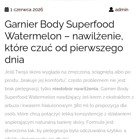
1 czerwca 2026
admin
Garnier Body Superfood
Watermelon – nawilżenie,
które czuć od pierwszego
dnia
Jeśli Twoja skóra wygląda na zmęczoną, ściągniętą albo po
prostu „brakuje jej komfortu”, często problemem nie jest
brak pielęgnacji, tylko
niedobór nawilżenia
. Garnier Body
Superfood Watermelon nawilżający żel-krem z ekstraktem z
arbuza i kwasem hialuronowym 380 ml to propozycja dla
osób, które chcą połączyć lekką konsystencję z działaniem
wspierającym naturalną barierę skóry. Formuła jest
stworzona tak, by pielęgnacja była odczuwalna szybko, a
efekty utrzymywały się dłużej.