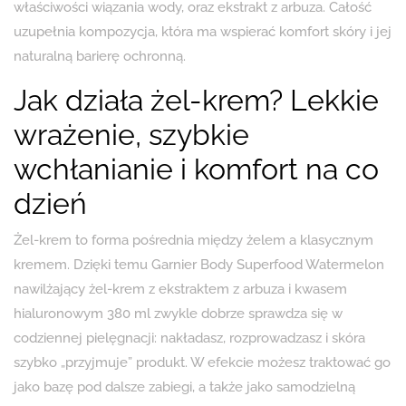
właściwości wiązania wody, oraz ekstrakt z arbuza. Całość
uzupełnia kompozycja, która ma wspierać komfort skóry i jej
naturalną barierę ochronną.
Jak działa żel-krem? Lekkie
wrażenie, szybkie
wchłanianie i komfort na co
dzień
Żel-krem to forma pośrednia między żelem a klasycznym
kremem. Dzięki temu Garnier Body Superfood Watermelon
nawilżający żel-krem z ekstraktem z arbuza i kwasem
hialuronowym 380 ml zwykle dobrze sprawdza się w
codziennej pielęgnacji: nakładasz, rozprowadzasz i skóra
szybko „przyjmuje” produkt. W efekcie możesz traktować go
jako bazę pod dalsze zabiegi, a także jako samodzielną