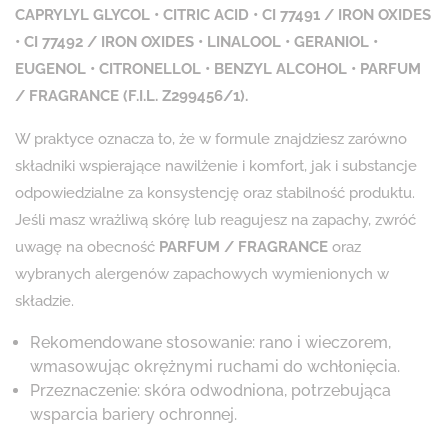
CAPRYLYL GLYCOL • CITRIC ACID • CI 77491 / IRON OXIDES
• CI 77492 / IRON OXIDES • LINALOOL • GERANIOL •
EUGENOL • CITRONELLOL • BENZYL ALCOHOL • PARFUM
/ FRAGRANCE (F.I.L. Z299456/1).
W praktyce oznacza to, że w formule znajdziesz zarówno
składniki wspierające nawilżenie i komfort, jak i substancje
odpowiedzialne za konsystencję oraz stabilność produktu.
Jeśli masz wrażliwą skórę lub reagujesz na zapachy, zwróć
uwagę na obecność
PARFUM / FRAGRANCE
oraz
wybranych alergenów zapachowych wymienionych w
składzie.
Rekomendowane stosowanie: rano i wieczorem,
wmasowując okrężnymi ruchami do wchłonięcia.
Przeznaczenie: skóra odwodniona, potrzebująca
wsparcia bariery ochronnej.