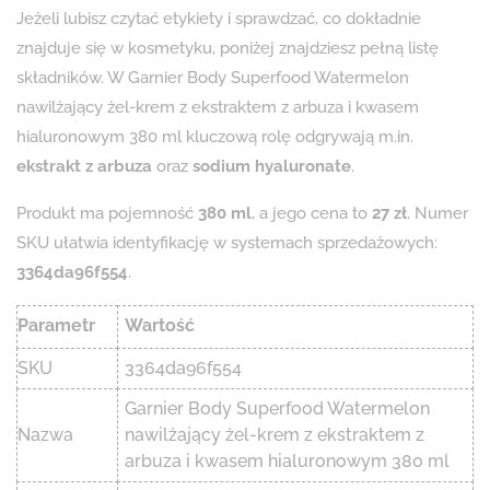
Jeżeli lubisz czytać etykiety i sprawdzać, co dokładnie
znajduje się w kosmetyku, poniżej znajdziesz pełną listę
składników. W Garnier Body Superfood Watermelon
nawilżający żel-krem z ekstraktem z arbuza i kwasem
hialuronowym 380 ml kluczową rolę odgrywają m.in.
ekstrakt z arbuza
oraz
sodium hyaluronate
.
Produkt ma pojemność
380 ml
, a jego cena to
27 zł
. Numer
SKU ułatwia identyfikację w systemach sprzedażowych:
3364da96f554
.
Parametr
Wartość
SKU
3364da96f554
Garnier Body Superfood Watermelon
Nazwa
nawilżający żel-krem z ekstraktem z
arbuza i kwasem hialuronowym 380 ml