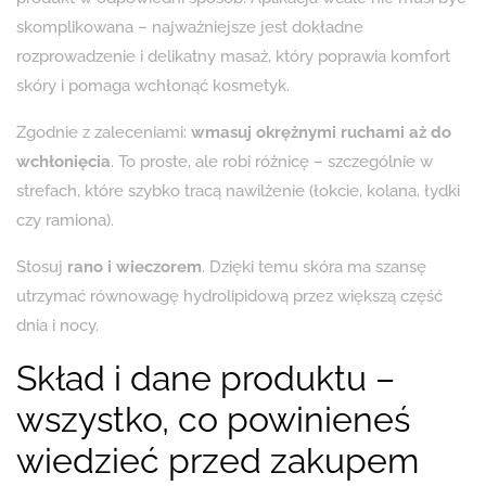
skomplikowana – najważniejsze jest dokładne
rozprowadzenie i delikatny masaż, który poprawia komfort
skóry i pomaga wchłonąć kosmetyk.
Zgodnie z zaleceniami:
wmasuj okrężnymi ruchami aż do
wchłonięcia
. To proste, ale robi różnicę – szczególnie w
strefach, które szybko tracą nawilżenie (łokcie, kolana, łydki
czy ramiona).
Stosuj
rano i wieczorem
. Dzięki temu skóra ma szansę
utrzymać równowagę hydrolipidową przez większą część
dnia i nocy.
Skład i dane produktu –
wszystko, co powinieneś
wiedzieć przed zakupem