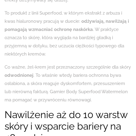
To produkt z linii Superfood, w którym ekstrakt z arbuza i
kwas hialuronowy pracują w duecie:
odżywiają, nawilżają i
pomagają wzmacniać ochronę naskórka
. W praktyce
oznacza to skórę, która wygląda na bardziej gładką i
przyjemną w dotyku, bez uczucia ciężkości typowego dla
niektórych kremów.
Co ważne, żel-krem jest przeznaczony szczególnie dla skóry
odwodnionej
. To właśnie wtedy bariera ochronna bywa
osłabiona, a skóra reaguje dyskomfortem, przesuszeniem
lub nierówną fakturą. Garnier Body Superfood Watermelon
ma pomagać w przywróceniu równowagi.
Nawilżenie aż do 10 warstw
skóry i wsparcie bariery na