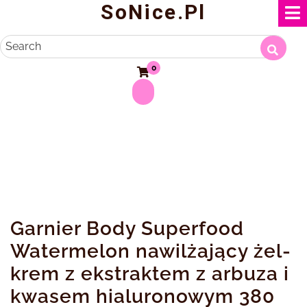
SoNice.pl
Skip
to
content
Search
0
Garnier Body Superfood
Watermelon nawilżający żel-
krem z ekstraktem z arbuza i
kwasem hialuronowym 380