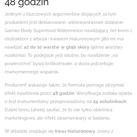
48 godzin
Jednym z kluczowych argumentów stojących za tym
produktem jest deklarowane, wielowarstwowe działanie.
Garnier Body Superfood Watermelon nawilżający żel-krem z
ekstraktem z arbuza i kwasem hialuronowym 380 ml ma
nawilżać
aż do 10 warstw w głąb skóry
(górne warstwy
naskórka)
. To podejście jest istotne, bo nawilżenie „na
powierzchni” bywa krótkotrwałe, a skóra potrzebuje
równomiernego wsparcia.
Producent wskazuje także, że formuła pomaga utrzymać
efekt nawilżenia przez
48 godzin
. Weryfikacja została oparta
o
test instrumentalny
przeprowadzony na
24 ochotnikach
.
Dzięki temu łatwiej zaufać, że to nie tylko obietnica
marketingowa, ale efekt obserwowany w badaniu.
W składzie znajduje się
kwas hialuronowy
, znany z