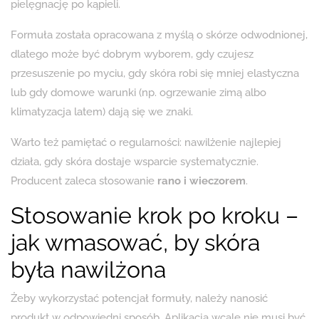
pielęgnację po kąpieli.
Formuła została opracowana z myślą o skórze odwodnionej,
dlatego może być dobrym wyborem, gdy czujesz
przesuszenie po myciu, gdy skóra robi się mniej elastyczna
lub gdy domowe warunki (np. ogrzewanie zimą albo
klimatyzacja latem) dają się we znaki.
Warto też pamiętać o regularności: nawilżenie najlepiej
działa, gdy skóra dostaje wsparcie systematycznie.
Producent zaleca stosowanie
rano i wieczorem
.
Stosowanie krok po kroku –
jak wmasować, by skóra
była nawilżona
Żeby wykorzystać potencjał formuły, należy nanosić
produkt w odpowiedni sposób. Aplikacja wcale nie musi być