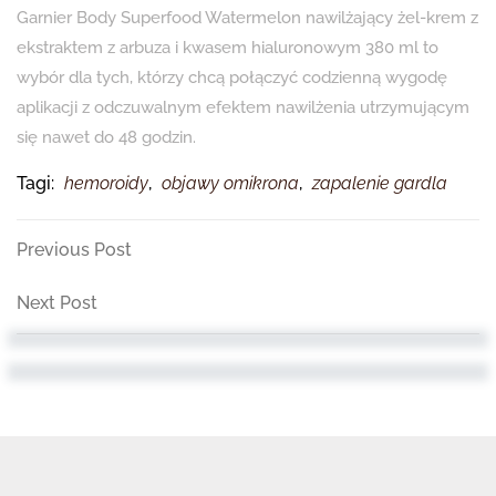
Garnier Body Superfood Watermelon nawilżający żel-krem z
ekstraktem z arbuza i kwasem hialuronowym 380 ml to
wybór dla tych, którzy chcą połączyć codzienną wygodę
aplikacji z odczuwalnym efektem nawilżenia utrzymującym
się nawet do 48 godzin.
Tagi:
hemoroidy
,
objawy omikrona
,
zapalenie gardla
Nawigacja
Previous
Previous Post
Post
wpisu
Next
Next Post
Post