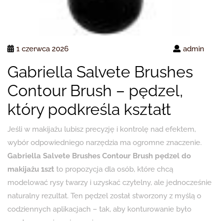
1 czerwca 2026
admin
Gabriella Salvete Brushes
Contour Brush – pędzel,
który podkreśla kształt
Jeśli w makijażu lubisz precyzję i kontrolę nad efektem,
wybór odpowiedniego narzędzia ma ogromne znaczenie.
Gabriella Salvete Brushes Contour Brush pędzel do
makijażu 1szt
to propozycja dla osób, które chcą
modelować rysy twarzy i uzyskać czytelny, ale jednocześnie
naturalny rezultat. Ten pędzel został stworzony z myślą o
codziennych aplikacjach – tak, aby konturowanie było