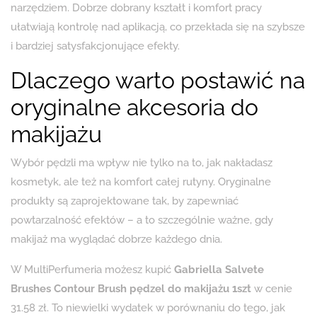
narzędziem. Dobrze dobrany kształt i komfort pracy
ułatwiają kontrolę nad aplikacją, co przekłada się na szybsze
i bardziej satysfakcjonujące efekty.
Dlaczego warto postawić na
oryginalne akcesoria do
makijażu
Wybór pędzli ma wpływ nie tylko na to, jak nakładasz
kosmetyk, ale też na komfort całej rutyny. Oryginalne
produkty są zaprojektowane tak, by zapewniać
powtarzalność efektów – a to szczególnie ważne, gdy
makijaż ma wyglądać dobrze każdego dnia.
W MultiPerfumeria możesz kupić
Gabriella Salvete
Brushes Contour Brush pędzel do makijażu 1szt
w cenie
31.58 zł. To niewielki wydatek w porównaniu do tego, jak