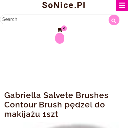
SoNice.pl
Skip
to
content
Search
0
Gabriella Salvete Brushes
Contour Brush pędzel do
makijażu 1szt