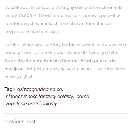
Dodatkowo na zakupy przysługuje bezpłatna ochrona do
kwoty 10.000 zł. Dzięki temu możesz zamówić pędzel w
komfortowych warunkach, bez obaw o formalności i
bezpieczeństwo transakcji.
Jeżeli szukasz pędzla, który będzie wspierał konturowanie i
pomagał uzyskać efekt dopasowany do Twojego stylu,
Gabriella Salvete Brushes Contour Brush pędzel do
makijażu 1szt
jest propozycją wartą uwagi – szczególnie w
cenie 31.58 zł.
Tagi:
ashwagandha na co
,
niedoczynność tarczycy objawy
,
odma
,
zapalenie krtani objawy
Nawigacja
Previous
Previous Post
Post