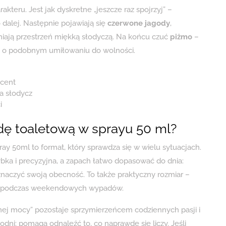
kteru. Jest jak dyskretne „jeszcze raz spojrzyj” –
 dalej. Następnie pojawiają się
czerwone jagody
,
łniają przestrzeń miękką słodyczą. Na końcu czuć
piżmo
–
by o podobnym umiłowaniu do wolności.
kcent
a słodycz
i
ę toaletową w sprayu 50 ml?
y 50ml to format, który sprawdza się w wielu sytuacjach.
ybka i precyzyjna, a zapach łatwo dopasować do dnia:
aznaczyć swoją obecność. To także praktyczny rozmiar –
zy podczas weekendowych wypadów.
ej mocy” pozostaje sprzymierzeńcem codziennych pasji i
ni: pomaga odnaleźć to, co naprawdę się liczy. Jeśli