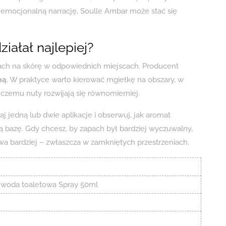
ą emocjonalną narrację, Soulle Ambar może stać się
iałał najlepiej?
pach na skórę w odpowiednich miejscach. Producent
bą
. W praktyce warto kierować mgiełkę na obszary, w
i czemu nuty rozwijają się równomierniej.
aj jedną lub dwie aplikacje i obserwuj, jak aromat
ą bazę. Gdy chcesz, by zapach był bardziej wyczuwalny,
ywa bardziej – zwłaszcza w zamkniętych przestrzeniach.
 woda toaletowa Spray 50ml