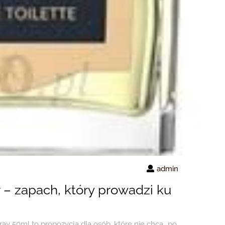
admin
 – zapach, który prowadzi ku
y 50ml to propozycja dla osób, które nie chcą „po