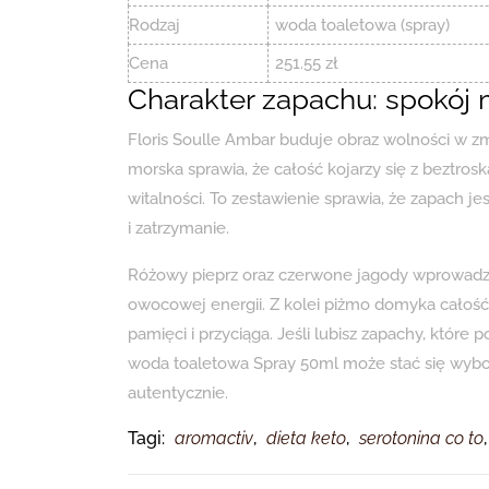
Rodzaj
woda toaletowa (spray)
Cena
251.55 zł
Charakter zapachu: spokój 
Floris Soulle Ambar buduje obraz wolności w
morska sprawia, że całość kojarzy się z beztr
witalności. To zestawienie sprawia, że zapach je
i zatrzymanie.
Różowy pieprz oraz czerwone jagody wprowadza
owocowej energii. Z kolei piżmo domyka całość n
pamięci i przyciąga. Jeśli lubisz zapachy, któr
woda toaletowa Spray 50ml może stać się wybor
autentycznie.
Tagi:
aromactiv
,
dieta keto
,
serotonina co to