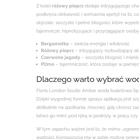
Z kolei
różowy pieprz
dodaje intrygującego chara
podkręca ciekawość i wzmacnia apetyt na to, co
dojrzale, soczyste i pełne błogości, które wype
tajemnicze, hipnotyzujące i przyciągające oso
Bergamotka
– świeża energia i witalność
Różowy pieprz
– intrygujący, rozbudzający a
Czerwone jagody
– soczysta błogość i miękk
Piżmo
– tajemniczość, która zostaje w pamięc
Dlaczego warto wybrać wod
Floris London Soulle Ambar woda toaletowa Spra
Dzięki wygodnej formie sprayu aplikacja jest sz
delikatnie na spotkania, mocniej, gdy chcesz z
łatwo go mieć pod ręką w podróży, w pracy c
W tym zapachu ważne jest to, że mimo „ogromn
wartości. Kompozycja ma w sobie motyw przewod